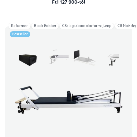
Ft1 127 900-tól
Reformer
Black Edition
C8+legs+box+platform+jump
C8 Noir+le
Bestseller