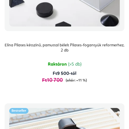
Elina Pilates kétszínű, pamuttal bélelt Pilates-fogantyúk reformerhez,
2 db
Raktáron
(>5 db)
Ft9 500-tól
Ft10 700
(akár: –11 %)
Bestseller