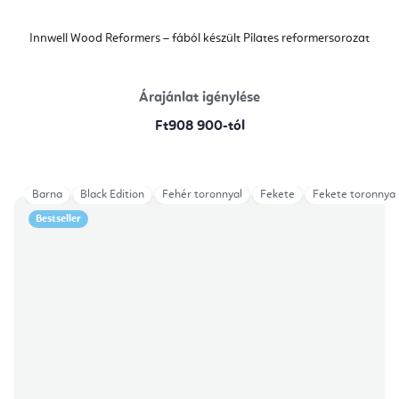
Innwell Wood Reformers – fából készült Pilates reformersorozat
Árajánlat igénylése
Ft908 900-tól
Barna
Black Edition
Fehér toronnyal
Fekete
Fekete toronnyal
Bestseller