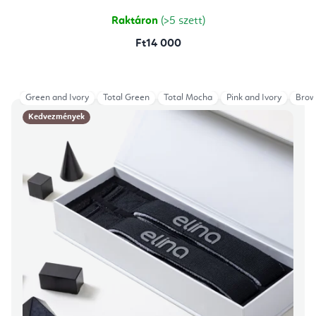
Raktáron
(>5 szett)
Ft14 000
Green and Ivory
Total Green
Total Mocha
Pink and Ivory
Brow
Kedvezmények