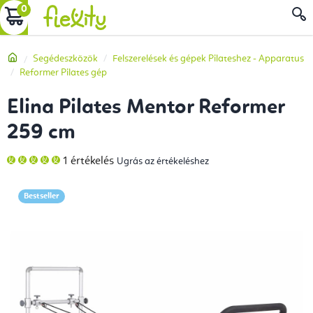
Ugrás
KOSÁR
a
fő
Kezdőlap
Segédeszközök
Felszerelések és gépek Pilateshez - Apparatus
tartalomhoz
Reformer Pilates gép
Elina Pilates Mentor Reformer
259 cm
A
1 értékelés
Ugrás az értékeléshez
termék
átlagos
értékelése
5-
Bestseller
ből
5,0
csillag.