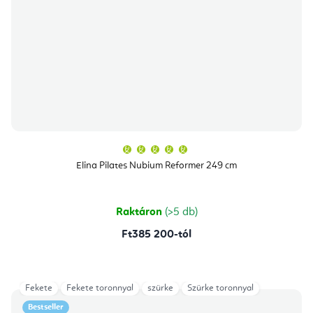
A
termék
átlagos
Elina Pilates Nubium Reformer 249 cm
értékelése
5-
ből
5,0
csillag.
Raktáron
(>5 db)
Ft385 200-tól
Fekete
Fekete toronnyal
szürke
Szürke toronnyal
Bestseller