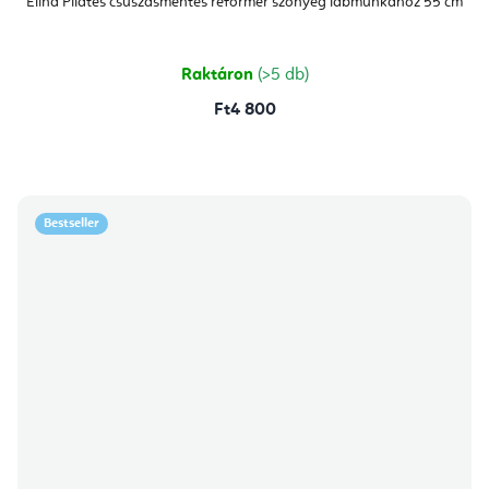
Elina Pilates csúszásmentes reformer szőnyeg lábmunkához 55 cm
Raktáron
(>5 db)
Ft4 800
Bestseller