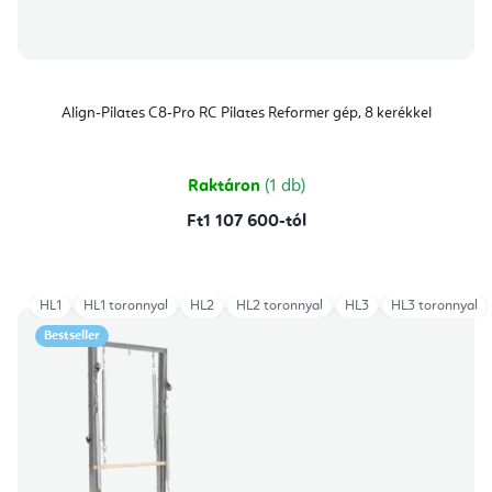
Align-Pilates C8-Pro RC Pilates Reformer gép, 8 kerékkel
Raktáron
(1 db)
Ft1 107 600-tól
HL1
HL1 toronnyal
HL2
HL2 toronnyal
HL3
HL3 toronnyal
Bestseller