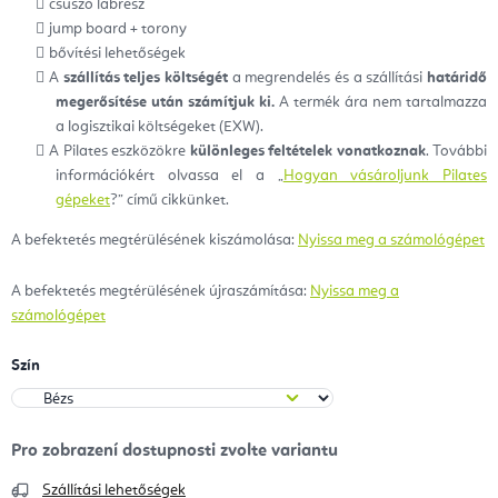
csúszó lábrész
jump board + torony
bővítési lehetőségek
A
szállítás teljes költségét
a megrendelés és a szállítási
határidő
megerősítése után számítjuk ki.
A termék ára nem tartalmazza
a logisztikai költségeket (EXW).
A Pilates eszközökre
különleges feltételek vonatkoznak
. További
információkért olvassa el a „
Hogyan vásároljunk Pilates
gépeket
?” című cikkünket.
A befektetés megtérülésének kiszámolása:
Nyissa meg a számológépet
A befektetés megtérülésének újraszámítása:
Nyissa meg a
számológépet
Szín
Szállítási lehetőségek