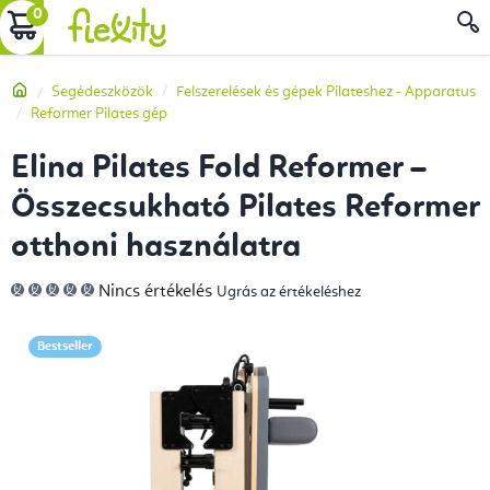
Ugrás
KOSÁR
a
fő
Kezdőlap
Segédeszközök
Felszerelések és gépek Pilateshez - Apparatus
tartalomhoz
Reformer Pilates gép
Elina Pilates Fold Reformer –
Összecsukható Pilates Reformer
otthoni használatra
A
Nincs értékelés
Ugrás az értékeléshez
termék
átlagos
értékelése
5-
Bestseller
ből
0,0
csillag.