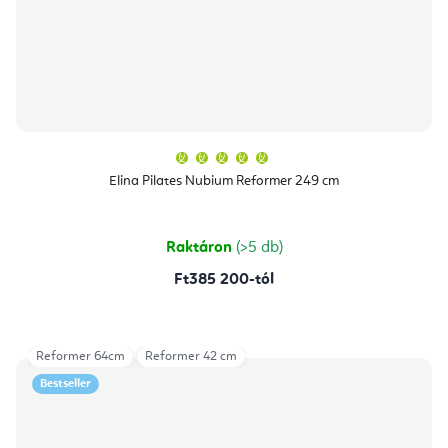
A
termék
átlagos
Elina Pilates Nubium Reformer 249 cm
értékelése
5-
ből
5,0
csillag.
Raktáron
(>5 db)
Ft385 200-tól
Reformer 64cm
Reformer 42 cm
Bestseller