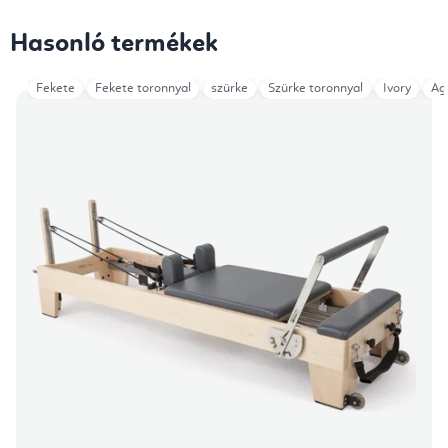
Hasonló termékek
Fekete
Fekete toronnyal
szürke
Szürke toronnyal
Ivory
Ag