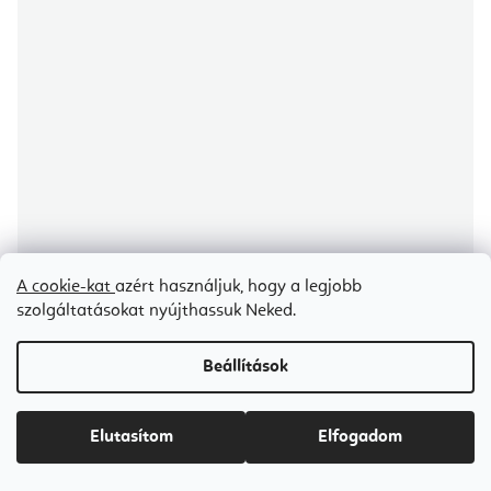
A cookie-kat
azért használjuk, hogy a legjobb
szolgáltatásokat nyújthassuk Neked.
Beállítások
Align Pilates A8-Pro Pilates Reformer gép 8 kerékkel
Elutasítom
Elfogadom
5-7 napon belül szállítunk