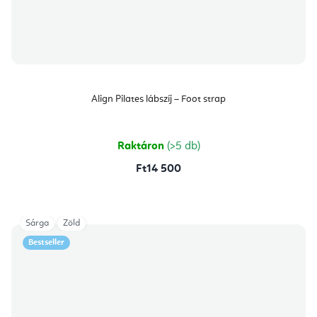
Align Pilates lábszíj – Foot strap
Raktáron
(>5 db)
Ft14 500
Sárga
Zöld
Bestseller