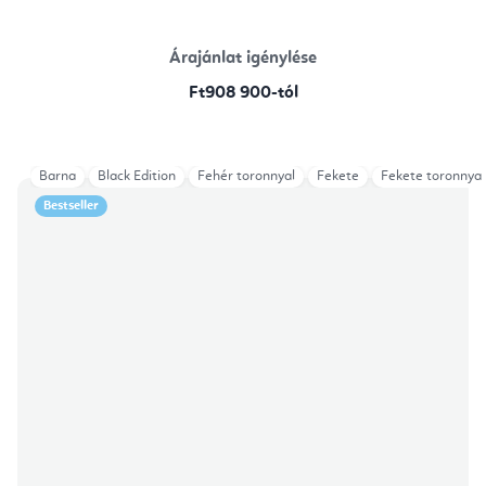
Árajánlat igénylése
Ft908 900-tól
Barna
Black Edition
Fehér toronnyal
Fekete
Fekete toronnyal
Bestseller