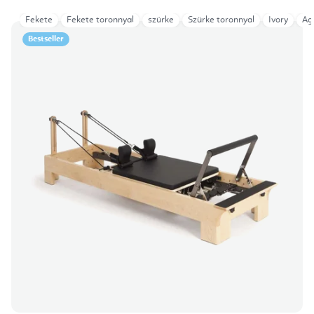
Fekete
Fekete toronnyal
szürke
Szürke toronnyal
Ivory
Ag
Bestseller