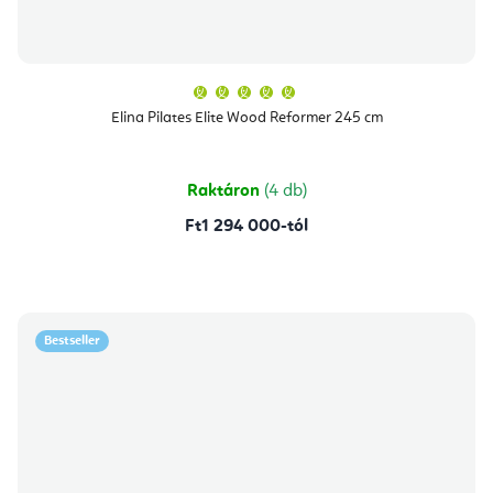
A
termék
átlagos
Elina Pilates Elite Wood Reformer 245 cm
értékelése
5-
ből
5,0
csillag.
Raktáron
(4 db)
Ft1 294 000-tól
Bestseller