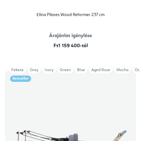
Elina Pilates Wood Reformer 237 cm
Árajánlat igénylése
Ft1 159 400-tól
Fekete
Grey
Ivory
Green
Blue
Aged Rose
Mocha
Oce
Bestseller