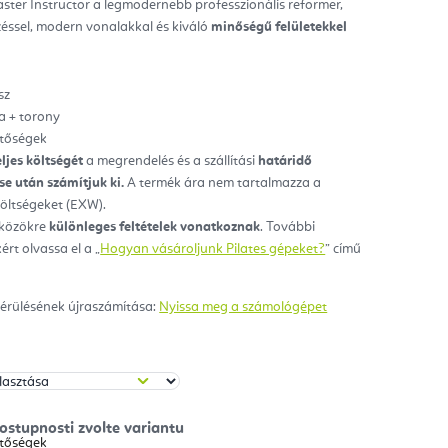
aster Instructor a legmodernebb professzionális reformer,
éssel, modern vonalakkal és kiváló
minőségű felületekkel
ag.
sz
a + torony
etőségek
eljes költségét
a megrendelés és a szállítási
határidő
e után számítjuk ki.
A termék ára nem tartalmazza a
 költségeket (EXW).
zközökre
különleges feltételek vonatkoznak
. További
ért olvassa el a „
Hogyan vásároljunk Pilates gépeket?
” című
érülésének újraszámítása:
Nyissa meg a számológépet
hetőségek