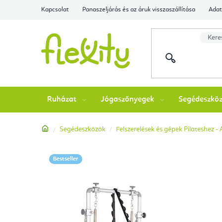
Ugrás
Kapcsolat
Panaszeljárás és az áruk visszaszállítása
Adat
a
fő
tartalomhoz
Ruházat
Jógaszőnyegek
Segédeszkö
Kezdőlap
Segédeszközök
Felszerelések és gépek Pilateshez -
Bestseller