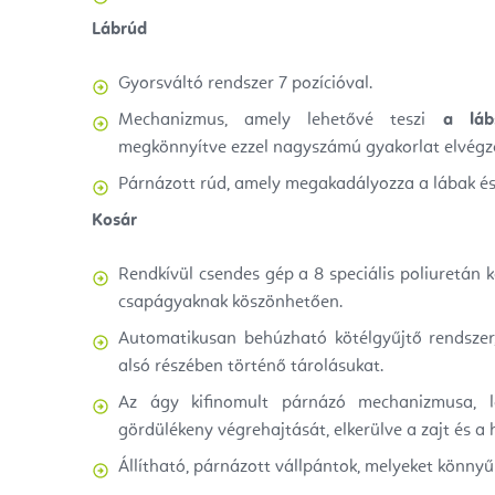
Lábrúd
Gyorsváltó rendszer 7 pozícióval.
Mechanizmus, amely lehetővé teszi
a láb
megkönnyítve ezzel nagyszámú gyakorlat elvégz
Párnázott rúd, amely megakadályozza a lábak és 
Kosár
Rendkívül csendes gép a 8 speciális poliuretán
csapágyaknak köszönhetően.
Automatikusan behúzható kötélgyűjtő rendszer,
alsó részében történő tárolásukat.
Az ágy kifinomult párnázó mechanizmusa, l
gördülékeny végrehajtását, elkerülve a zajt és a h
Állítható, párnázott vállpántok, melyeket könnyű 