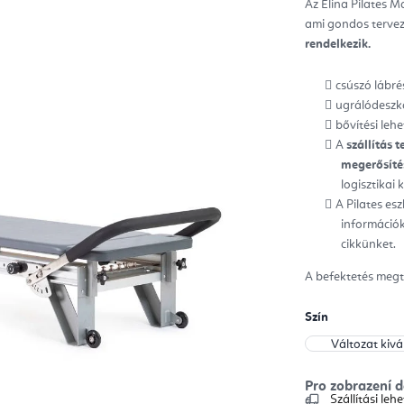
Az Elina Pilates M
ből
0,0
ami gondos tervez
csill
rendelkezik.
csúszó lábré
ugrálódeszk
bővítési leh
A
szállítás t
megerősítés
logisztikai
A Pilates es
információk
cikkünket.
A befektetés megt
Szín
Szállítási le