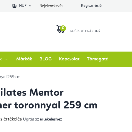
lés állapotát
HUF
Bejelentkezés
Regisztráció
KOSÁR
k
Márkák
BLOG
Kapcsolat
Támogatás
nyal 259 cm
Pilates Mentor
er toronnyal 259 cm
s értékelés
Ugrás az értékeléshez
mék
gos
kelése