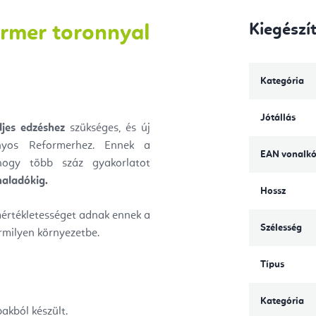
Kiegészí
ormer toronnyal
Kategória
Jótállás
ljes edzéshez
szükséges, és új
nyos Reformerhez. Ennek a
EAN vonalk
hogy több száz gyakorlatot
haladókig.
Hossz
mértékletességet adnak ennek a
Szélesség
ármilyen környezetbe.
Típus
Kategória
akból készült.