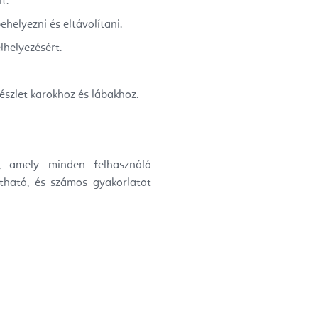
t.
helyezni és eltávolítani.
helyezésért.
észlet karokhoz és lábakhoz.
r, amely minden felhasználó
ítható, és számos gyakorlatot