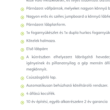
közé való illeszkedését, és teljes stabilitást biztosí
Párnázott vállpántok, melyeket nagyon könnyű be
Nagyon erős és széles jumpboard a könnyű lábfel
Párnázott lábplatform.
1x fogantyúkészlet és 1x dupla hurkos fogantyúk
Kötelek halmaza.
Első lábpánt
A kútrészben elhelyezett lábrögzítő hevede
igényeinek és pillanatnyilag a gép mentén áll
megkönnyít.
Csúszásgátló lap.
Automatikusan behúzható kötéltároló rendszer.
4 állású kocsifék.
10 év építési, egyéb alkatrészekre 2 év garancia