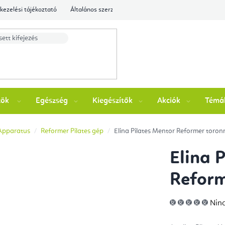
kezelési tájékoztató
Általános szerződési feltételek
Ellenőrizze a rende
zök
Egészség
Kiegészítők
Akciók
Témá
 Apparatus
Reformer Pilates gép
Elina Pilates Mentor Reformer toron
Elina 
Reform
A
Ninc
ter
átla
érté
5-