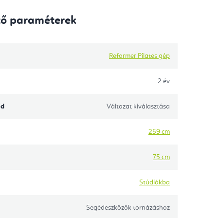
tő paraméterek
Reformer Pilates gép
2 év
ód
Változat kiválasztása
259 cm
75 cm
Stúdiókba
Segédeszközök tornázáshoz