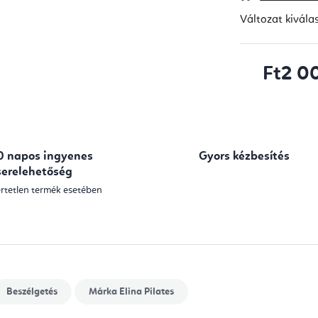
Változat kivála
Ft2 0
Egységár:
0 napos ingyenes
Gyors kézbesítés
serelehetőség
rtetlen termék esetében
Beszélgetés
Márka
Elina Pilates