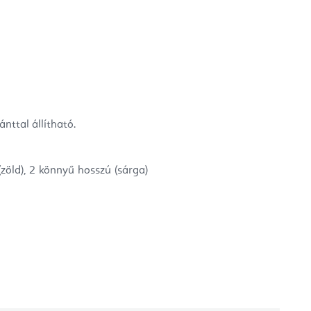
nttal állítható.
zöld), 2 könnyű hosszú (sárga)