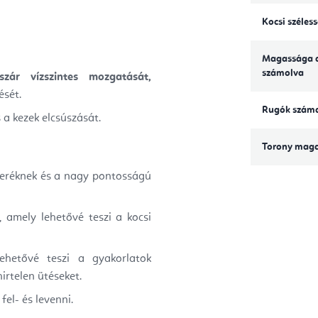
Kocsi széles
Magassága a
számolva
szár vízszintes mozgatását,
ését.
Rugók szám
a kezek elcsúszását.
Torony mag
 keréknek és a nagy pontosságú
 amely lehetővé teszi a kocsi
ehetővé teszi a gyakorlatok
irtelen ütéseket.
fel- és levenni.