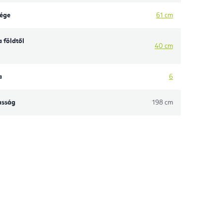
sége
61 cm
 földtől
40 cm
a
6
asság
198 cm