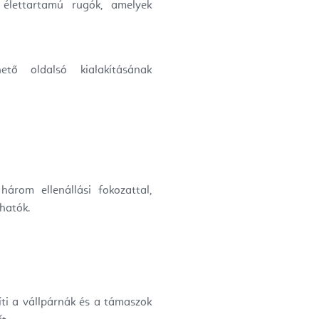
 élettartamú rugók, amelyek
tő oldalsó kialakításának
árom ellenállási fokozattal,
hatók.
ti a vállpárnák és a támaszok