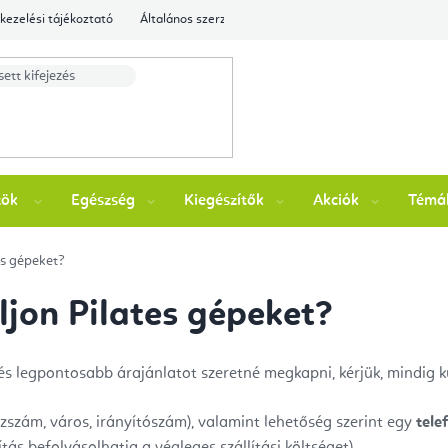
kezelési tájékoztató
Általános szerződési feltételek
Ellenőrizze a rende
zök
Egészség
Kiegészítők
Akciók
Témá
es gépeket?
jon Pilates gépeket?
 legpontosabb árajánlatot szeretné megkapni, kérjük, mindig kü
zszám, város, irányítószám), valamint lehetőség szerint egy
tele
ítás befolyásolhatja a végleges szállítási költséget)