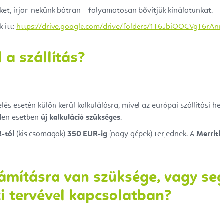
ket, írjon nekünk bátran – folyamatosan bővítjük kínálatunkat.
 itt:
https://drive.google.com/drive/folders/1T6JbiOOCVgT6r
 a szállítás?
lés esetén külön kerül kalkulálásra, mivel az európai szállítási h
nden esetben
új kalkuláció szükséges
.
-tól
(kis csomagok)
350 EUR-ig
(nagy gépek) terjednek. A
Merri
zámításra van szüksége, vagy se
ti tervével kapcsolatban?