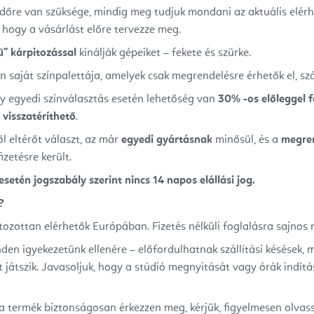
őre van szüksége, mindig meg tudjuk mondani az aktuális elérhet
k, hogy a vásárlást előre tervezze meg.
ű” kárpitozással
kínálják gépeiket – fekete és szürke.
saját színpalettája, amelyek csak megrendelésre érhetők el, szál
y egyedi színválasztás esetén lehetőség van
30%
-os előleggel f
visszatéríthető
.
ől eltérőt választ, az már
egyedi gyártásnak
minősül, és a
megre
izetésre került.
setén jogszabály szerint nincs 14 napos elállási jog.
?
tozottan elérhetők Európában. Fizetés nélküli foglalásra sajnos 
den igyekezetünk ellenére – előfordulhatnak szállítási késések, m
t játszik. Javasoljuk, hogy a stúdió megnyitását vagy órák indítá
termék biztonságosan érkezzen meg, kérjük, figyelmesen olvassa