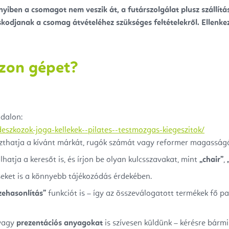
iben a csomagot nem veszik át, a futárszolgálat plusz szállítási 
skodjanak a csomag átvételéhez szükséges feltételekről. Ellenkező
zon gépet?
ldalon:
deszkozok-joga-kellekek--pilates--testmozgas-kiegeszitok/
aszthatja a kívánt márkát, rugók számát vagy reformer magasságá
hatja a keresőt is, és írjon be olyan kulcsszavakat, mint
„chair”
,
eket is a könnyebb tájékozódás érdekében.
zehasonlítás”
funkciót is – így az összeválogatott termékek fő p
vagy
prezentációs anyagokat
is szívesen küldünk – kérésre bármi