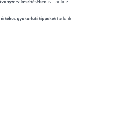
átványterv készítésében
is – online
s
értékes gyakorlati tippeket
tudunk