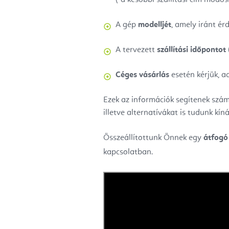
A gép
modelljét
, amely iránt ér
A tervezett
szállítási időpontot
Céges vásárlás
esetén kérjük, ad
Ezek az információk segítenek számu
illetve alternatívákat is tudunk kí
Összeállítottunk Önnek egy
átfogó
kapcsolatban.