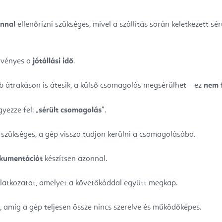
onnal
ellenőrizni szükséges, mivel a szállítás során keletkezett sé
rvényes a
jótállási idő
.
b átrakáson is átesik, a külső csomagolás megsérülhet – ez
nem f
yezze fel: „
sérült csomagolás
”.
 szükséges, a gép vissza tudjon kerülni a csomagolásába.
okumentációt
készítsen azonnal.
nyilatkozatot, amelyet a követőkóddal együtt megkap.
, amíg a gép teljesen össze nincs szerelve és működőképes.