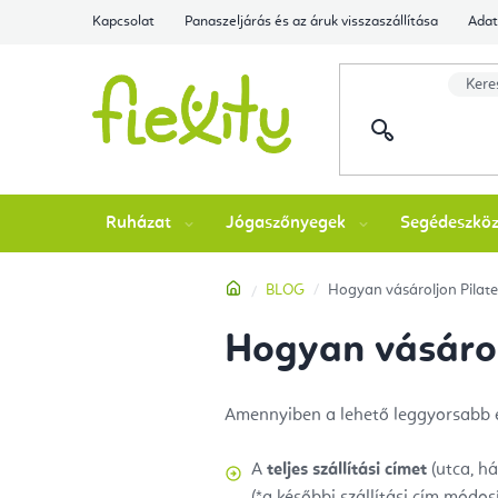
Ugrás
Kapcsolat
Panaszeljárás és az áruk visszaszállítása
Adat
a
fő
tartalomhoz
Ruházat
Jógaszőnyegek
Segédeszkö
Kezdőlap
BLOG
Hogyan vásároljon Pilat
Hogyan vásárol
Amennyiben a lehető leggyorsabb és
A
teljes szállítási címet
(utca, há
(*a későbbi szállítási cím módos