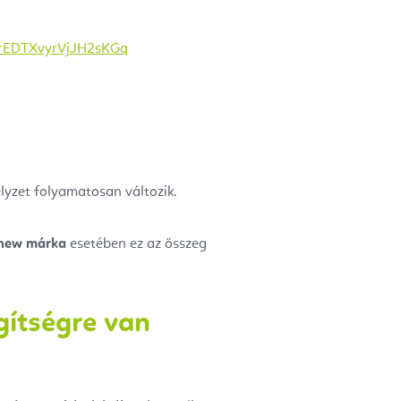
AnrEDTXvyrVjJH2sKGq
elyzet folyamatosan változik.
thew márka
esetében ez az összeg
gítségre van