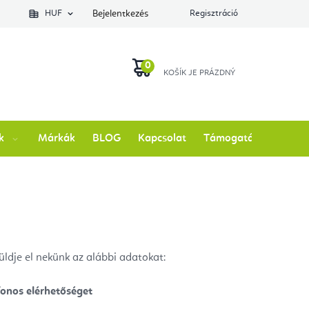
lés állapotát
HUF
Bejelentkezés
Regisztráció
KOSÁR
k
Márkák
BLOG
Kapcsolat
Támogatás
ldje el nekünk az alábbi adatokat:
fonos elérhetőséget