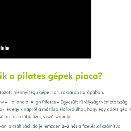
k a pilates gépek piaca?
tozott mennyiségű gépet tart raktáron Európában.
w – Hollandia, Align Pilates – Egyesült Királyság/Németország.
ak, és egyik napról a másikra előfordulhat, hogy egy adott gép 
l az "aki előbb fizet, viszi" szabály.
an, a szállítási idő jellemzően
2–3 hét
a fizetéstől számítva.