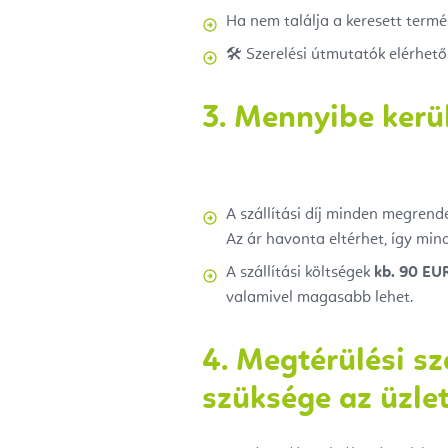
Ha nem találja a keresett termé
🛠 Szerelési útmutatók elérhetők
3. Mennyibe kerül
A szállítási díj minden megrende
Az ár havonta eltérhet, így mi
A szállítási költségek
kb. 90 EUR
valamivel magasabb lehet.
4. Megtérülési s
szüksége az üzle