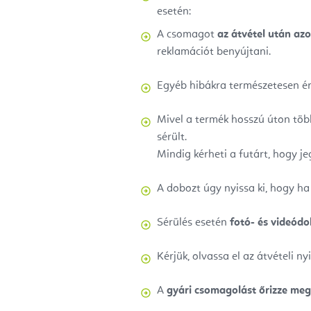
esetén:
A csomagot
az átvétel után az
reklamációt benyújtani.
Egyéb hibákra természetesen é
Mivel a termék hosszú úton töb
sérült.
Mindig kérheti a futárt, hogy jeg
A dobozt úgy nyissa ki, hogy ha
Sérülés esetén
fotó- és videód
Kérjük, olvassa el az átvételi 
A
gyári csomagolást őrizze meg