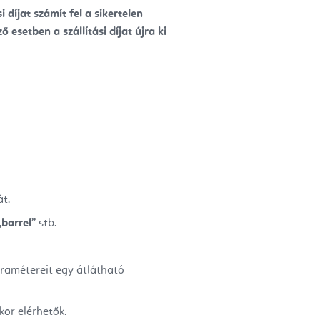
díjat számít fel a sikertelen
 esetben a szállítási díjat újra ki
t.
„barrel”
stb.
aramétereit egy átlátható
kor elérhetők.