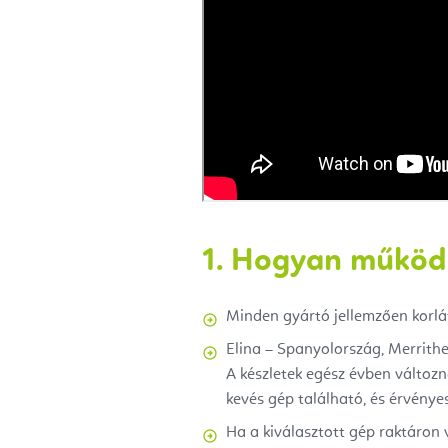
1. Hogyan működi
Minden gyártó jellemzően korlá
Elina – Spanyolország, Merrithe
A készletek egész évben változn
kevés gép található, és érvényesü
Ha a kiválasztott gép raktáron v