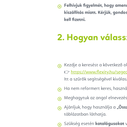
Felhívjuk figyelmét, hogy amenny
kiszállítás miatt. Kérjük, gondo
kell fizetni.
2. Hogyan válass
Kezdje a keresést a következő o
👉
https://www.flexity.hu/sege
Itt a szűrők segítségével kivál
Ha nem reformert keres, használ
Meghagytuk az angol elnevezés
Ajánljuk, hogy használja a
„Öss
táblázatban láthatja.
Szükség esetén
katalógusokat