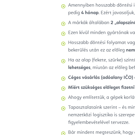
Amennyiben hosszabb döntési id
pedig
4 hónap
. Ezért javasolju
A márkák általában
2 „alapszín
Ezen kívül minden gyártónak van 
Hosszabb döntési folyamat vag
bekerülés után ez az előleg
nem 
Ha az alap (fekete, szürke) színt
lehetséges
, miután az előleg bef
Céges vásárlás (adóalany IČO) e
Miért szükséges előleget fizetni
Ahogy említettük, a gépek korlá
Tapasztalataink szerint – és min
nemzetközi logisztika is szerepe
figyelembevételével tervezze.
Bár mindent megteszünk, hogy a 