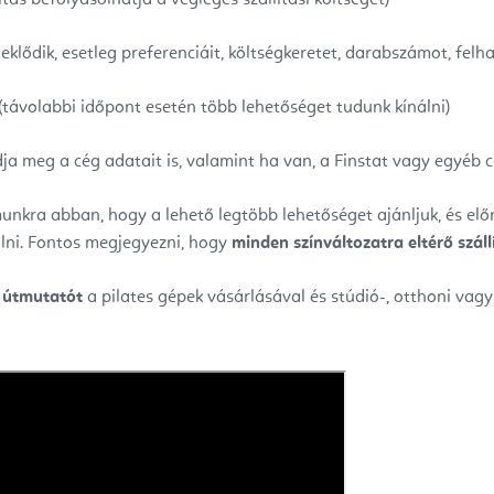
deklődik, esetleg preferenciáit, költségkeretet, darabszámot, felh
(távolabbi időpont esetén több lehetőséget tudunk kínálni)
ja meg a cég adatait is, valamint ha van, a Finstat vagy egyéb cé
nkra abban, hogy a lehető legtöbb lehetőséget ajánljuk, és előre
nálni. Fontos megjegyezni, hogy
minden színváltozatra eltérő száll
 útmutatót
a pilates gépek vásárlásával és stúdió-, otthoni vagy 