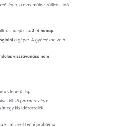
őséget, a maximális szállítási idő
lítási idejük kb.
3–4 hónap
.
oglalni
a gépet. A gyártásba való
ndelés visszavonása nem
nincs lehetőség.
ivel külső partnerek és a
sát egy kis időtartalék
 el, mit kell tenni probléma