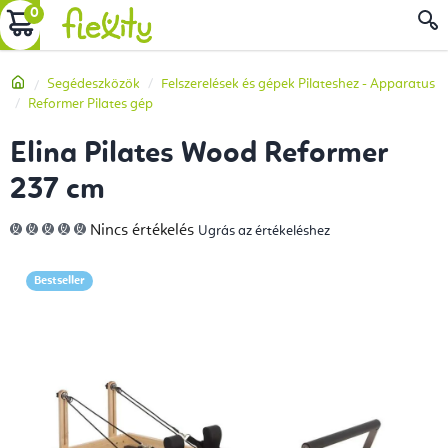
Ugrás
KOSÁR
a
fő
Kezdőlap
Segédeszközök
Felszerelések és gépek Pilateshez - Apparatus
tartalomhoz
Reformer Pilates gép
Elina Pilates Wood Reformer
237 cm
A
Nincs értékelés
Ugrás az értékeléshez
termék
átlagos
értékelése
5-
Bestseller
ből
0,0
csillag.