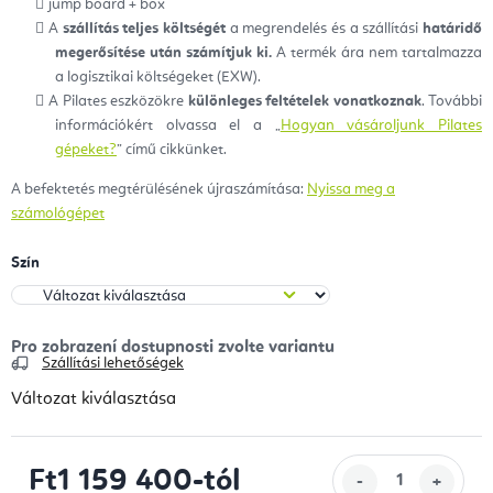
jump board + box
A
szállítás teljes költségét
a megrendelés és a szállítási
határidő
megerősítése után számítjuk ki.
A termék ára nem tartalmazza
a logisztikai költségeket (EXW).
A Pilates eszközökre
különleges feltételek vonatkoznak
. További
információkért olvassa el a „
Hogyan vásároljunk Pilates
gépeket?
” című cikkünket.
A befektetés megtérülésének újraszámítása:
Nyissa meg a
számológépet
Szín
Szállítási lehetőségek
Változat kiválasztása
Ft1 159 400
-tól