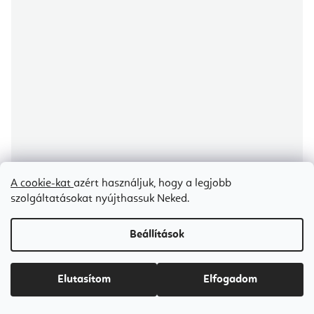
A cookie-kat
azért használjuk, hogy a legjobb
szolgáltatásokat nyújthassuk Neked.
Elina Pilates Master Instructor Reformer 242 cm
Beállítások
Árajánlat igénylése
Ft1 559 400-tól
Elutasítom
Elfogadom