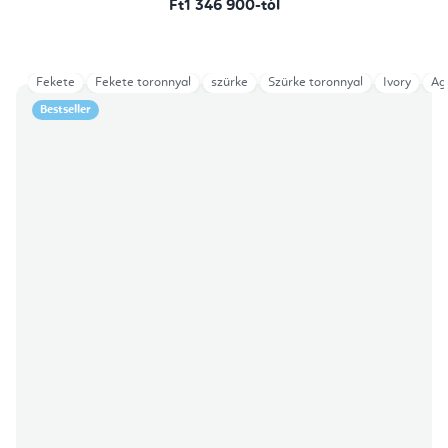
Ft1 346 900-tól
Fekete
Fekete toronnyal
szürke
Szürke toronnyal
Ivory
Ag
Bestseller