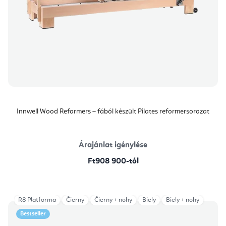
Innwell Wood Reformers – fából készült Pilates reformersorozat
Árajánlat igénylése
Ft908 900-tól
R8 Platforma
Čierny
Čierny + nohy
Biely
Biely + nohy
Bestseller