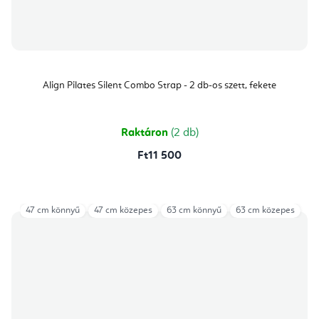
Align Pilates Silent Combo Strap - 2 db-os szett, fekete
Raktáron
(2 db)
Ft11 500
47 cm könnyű
47 cm közepes
63 cm könnyű
63 cm közepes