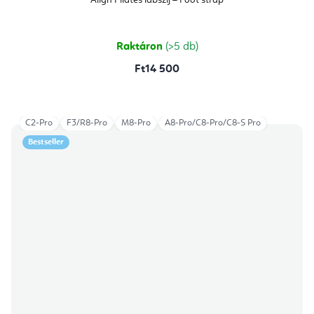
Align Pilates lábszíj – Foot strap
Raktáron
(>5 db)
Ft14 500
C2-Pro
F3/R8-Pro
M8-Pro
A8-Pro/C8-Pro/C8-S Pro
Bestseller