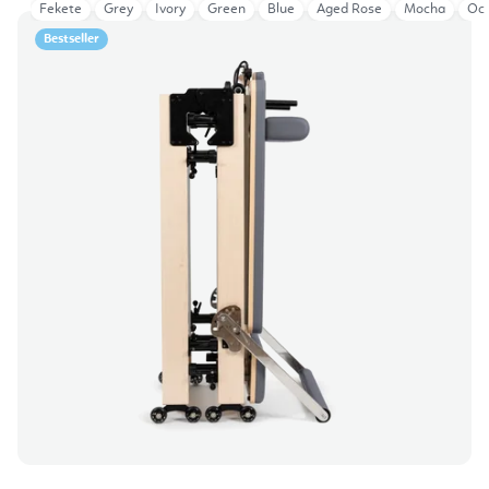
Fekete
Grey
Ivory
Green
Blue
Aged Rose
Mocha
Oce
Bestseller