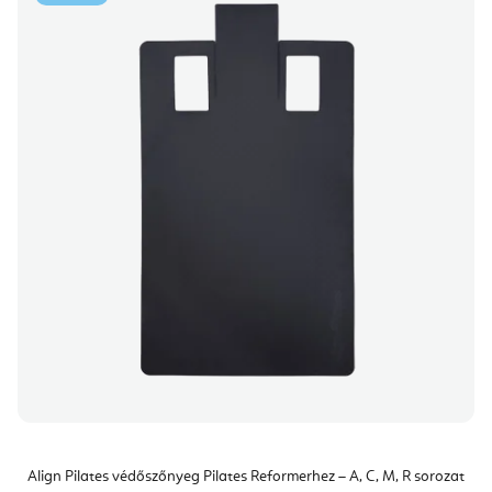
Align Pilates védőszőnyeg Pilates Reformerhez – A, C, M, R sorozat