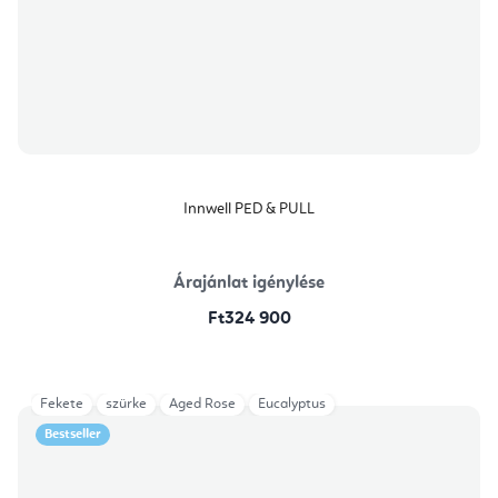
Innwell PED & PULL
Árajánlat igénylése
Ft324 900
Fekete
szürke
Aged Rose
Eucalyptus
Bestseller