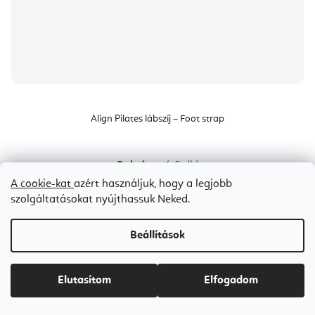
Align Pilates lábszíj – Foot strap
Raktáron
(>5 db)
A cookie-kat
azért használjuk, hogy a legjobb
Ft14 500
szolgáltatásokat nyújthassuk Neked.
Beállítások
Bestseller
Elutasítom
Elfogadom