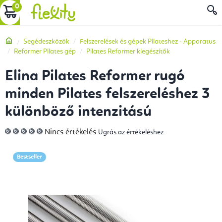
Ugrás
KOSÁR
a
fő
Kezdőlap
Segédeszközök
Felszerelések és gépek Pilateshez - Apparatus
tartalomhoz
Reformer Pilates gép
Pilates Reformer kiegészítők
Elina Pilates Reformer rugó
minden Pilates felszereléshez 3
különböző intenzitású
A
Nincs értékelés
Ugrás az értékeléshez
termék
átlagos
értékelése
5-
Bestseller
ből
0,0
csillag.