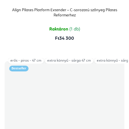
Align Pilates Platform Extender – C-sorozatú szőnyeg Pilates
Reformerhez
Raktáron
(1 db)
Ft34 300
erős - piros - 47 cm
extra könnyű - sárga 47 cm
extra könnyű - sárg
Bestseller