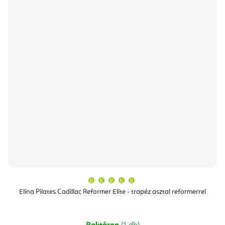
A
termék
átlagos
Elina Pilates Cadillac Reformer Elite - trapéz asztal reformerrel
értékelése
5-
ből
5,0
csillag.