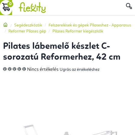
Ugrás
KOSÁR
a
fő
Kezdőlap
Segédeszközök
Felszerelések és gépek Pilateshez - Apparatus
tartalomhoz
Reformer Pilates gép
Pilates Reformer kiegészítők
Pilates lábemelő készlet C-
sorozatú Reformerhez, 42 cm
A
Nincs értékelés
Ugrás az értékeléshez
termék
átlagos
értékelése
5-
ből
0,0
csillag.