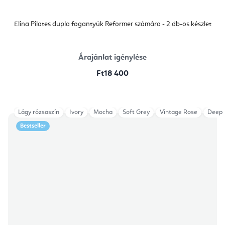
Elina Pilates dupla fogantyúk Reformer számára - 2 db-os készlet
Árajánlat igénylése
Ft18 400
Lágy rózsaszín
Ivory
Mocha
Soft Grey
Vintage Rose
Deep 
Bestseller