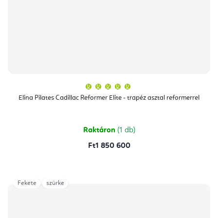
A
termék
átlagos
Elina Pilates Cadillac Reformer Elite - trapéz asztal reformerrel
értékelése
5-
ből
5,0
csillag.
Raktáron
(1 db)
Ft1 850 600
Fekete
szürke