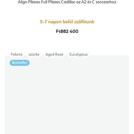
Align Pilates Full Pilates Cadillac az A2 és C sorozathoz
5-7 napon belül szállítunk
Ft882 400
Fekete
szürke
Aged Rose
Eucalyptus
Bestseller