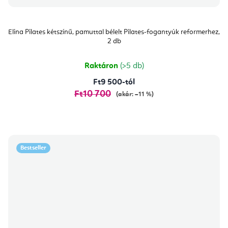
Elina Pilates kétszínű, pamuttal bélelt Pilates-fogantyúk reformerhez,
2 db
Raktáron
(>5 db)
Ft9 500-tól
Ft10 700
(akár: –11 %)
Bestseller