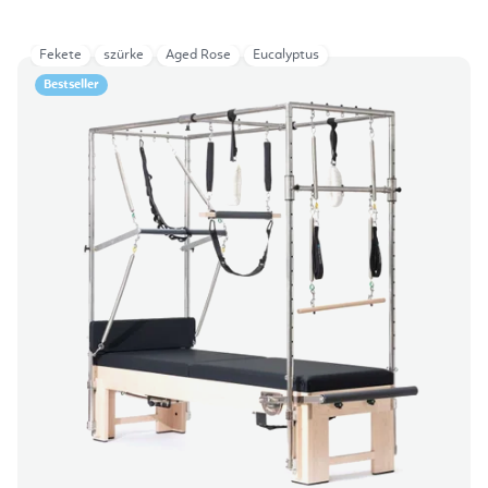
Fekete
szürke
Aged Rose
Eucalyptus
Bestseller