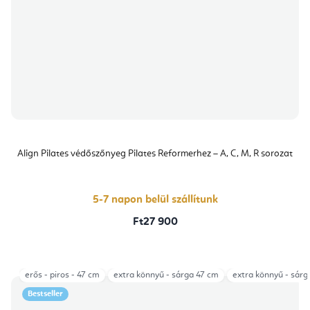
Align Pilates védőszőnyeg Pilates Reformerhez – A, C, M, R sorozat
5-7 napon belül szállítunk
Ft27 900
erős - piros - 47 cm
extra könnyű - sárga 47 cm
extra könnyű - sárg
Bestseller