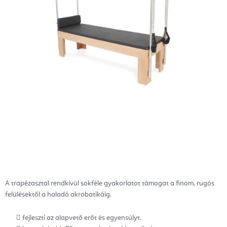
A trapézasztal rendkívül sokféle gyakorlatot támogat a finom, rugós
felülésektől a haladó akrobatikáig.
fejleszti az alapvető erőt és egyensúlyt.