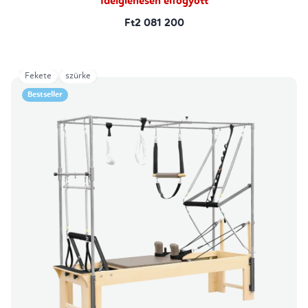
Ideiglenesen elfogyott
Ft2 081 200
Fekete
szürke
Bestseller