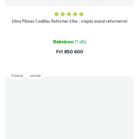
A
termék
átlagos
Elina Pilates Cadillac Reformer Elite - trapéz asztal reformerrel
értékelése
5-
ből
5,0
csillag.
Raktáron
(1 db)
Ft1 850 600
Fekete
szürke