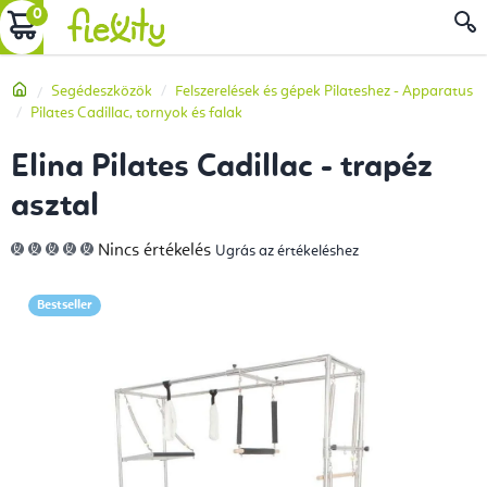
Ugrás
KOSÁR
a
fő
Kezdőlap
Segédeszközök
Felszerelések és gépek Pilateshez - Apparatus
tartalomhoz
Pilates Cadillac, tornyok és falak
Elina Pilates Cadillac - trapéz
asztal
A
Nincs értékelés
Ugrás az értékeléshez
termék
átlagos
értékelése
5-
Bestseller
ből
0,0
csillag.