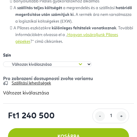
bonyolultabb Pilates gyakorlatokhoz alkalmas
A
szállítás teljes költségét
a megrendelés és a szállítási
határidő
megerősítése után számítjuk ki.
A termék ára nem tartalmazza
a logisztikai költségeket (EXW).
A Pilates eszközökre
különleges feltételek vonatkoznak
. További
információkért olvassa el a „
Hogyan vásároljunk Pilates
gépeket
?” című cikkünket.
Szín
Szállítási lehetőségek
Változat kiválasztása
Ft1 240 500
Egységár:
KOSÁRBA