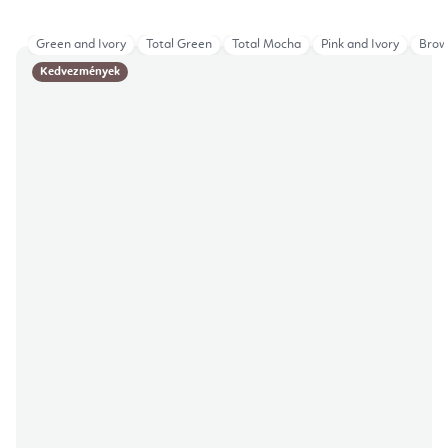
Green and Ivory
Total Green
Total Mocha
Pink and Ivory
Brow
Kedvezmények