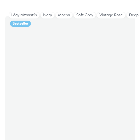
Lágy rózsaszín
Ivory
Mocha
Soft Grey
Vintage Rose
Deep 
Bestseller