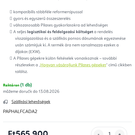
kompatibilis többféle reformertípussal
gyors és egyszerű összeszerelés
változatosabb Pilates gyakorlatokra ad lehetőséget
A teljes
logisztikai és feldolgozási költséget
a rendelés
visszaigazolása és a szállítás pontos dátumának egyeztetése
után számítjuk ki. A termék ára nem tartalmazza ezeket a
díjakat (EXW).
A Pilates gépekre külön feltételek vonatkoznak – további
részleteket a „
Hogyan vásároljunk Pilates gépeket
” című cikkben
találsz.
(1 db)
Raktáron
13.08.2026
Szállítási lehetőségek
PAPHALFCADA2
Ft565 900