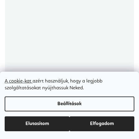
A cookie-kat
azért használjuk, hogy a legjobb
szolgáltatásokat nyújthassuk Neked.
Beállítások
Elina Pilates Cadillac - trapéz asztal
Elutasítom
Elfogadom
Árajánlat igénylése