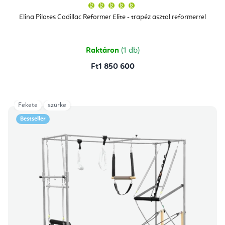
A
termék
átlagos
Elina Pilates Cadillac Reformer Elite - trapéz asztal reformerrel
értékelése
5-
ből
5,0
csillag.
Raktáron
(1 db)
Ft1 850 600
Fekete
szürke
Bestseller