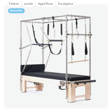
Fekete
szürke
Aged Rose
Eucalyptus
Bestseller