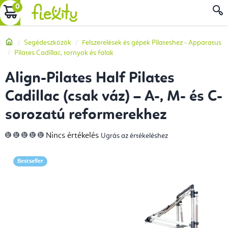
Ugrás
KOSÁR
a
fő
Kezdőlap
Segédeszközök
Felszerelések és gépek Pilateshez - Apparatus
tartalomhoz
Pilates Cadillac, tornyok és falak
Align-Pilates Half Pilates
Cadillac (csak váz) – A-, M- és C-
sorozatú reformerekhez
A
Nincs értékelés
Ugrás az értékeléshez
termék
átlagos
értékelése
5-
Bestseller
ből
0,0
csillag.