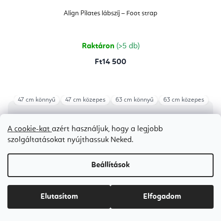
Align Pilates lábszíj – Foot strap
Raktáron
(>5 db)
Ft14 500
47 cm könnyű
47 cm közepes
63 cm könnyű
63 cm közepes
A cookie-kat
azért használjuk, hogy a legjobb
szolgáltatásokat nyújthassuk Neked.
Beállítások
Elutasítom
Elfogadom