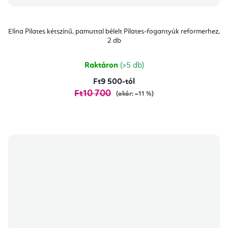
Elina Pilates kétszínű, pamuttal bélelt Pilates-fogantyúk reformerhez,
2 db
Raktáron
(>5 db)
Ft9 500-tól
Ft10 700
(akár: –11 %)