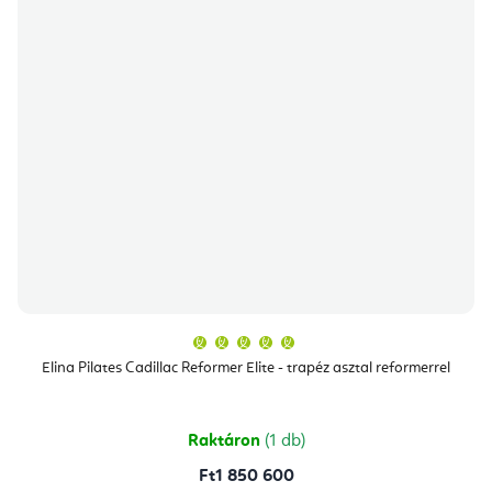
A
termék
átlagos
Elina Pilates Cadillac Reformer Elite - trapéz asztal reformerrel
értékelése
5-
ből
5,0
csillag.
Raktáron
(1 db)
Ft1 850 600