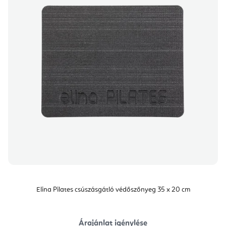
Elina Pilates csúszásgátló védőszőnyeg 35 x 20 cm
Árajánlat igénylése