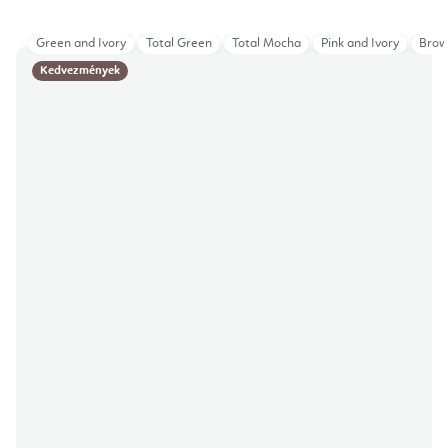
Green and Ivory
Total Green
Total Mocha
Pink and Ivory
Brow
Kedvezmények