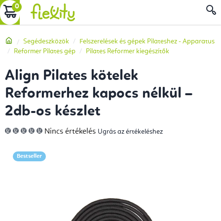
Ugrás
KOSÁR
a
fő
Kezdőlap
Segédeszközök
Felszerelések és gépek Pilateshez - Apparatus
tartalomhoz
Reformer Pilates gép
Pilates Reformer kiegészítők
Align Pilates kötelek
Reformerhez kapocs nélkül –
2db-os készlet
A
Nincs értékelés
Ugrás az értékeléshez
termék
átlagos
értékelése
5-
Bestseller
ből
0,0
csillag.