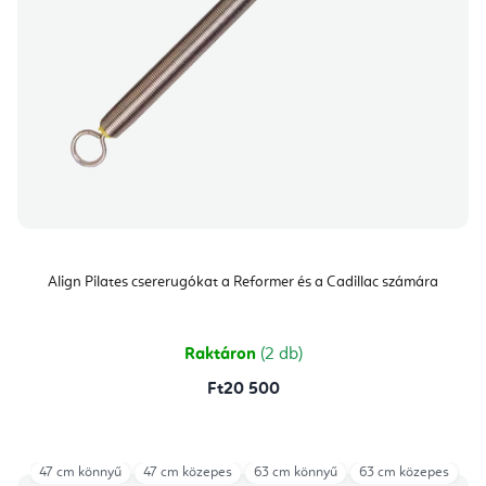
Align Pilates csererugókat a Reformer és a Cadillac számára
Raktáron
(2 db)
Ft20 500
47 cm könnyű
47 cm közepes
63 cm könnyű
63 cm közepes