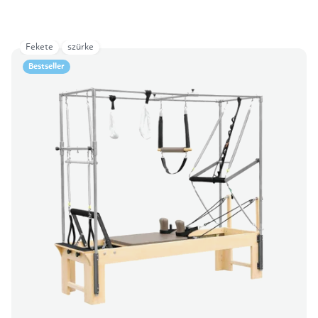
Fekete
szürke
Bestseller