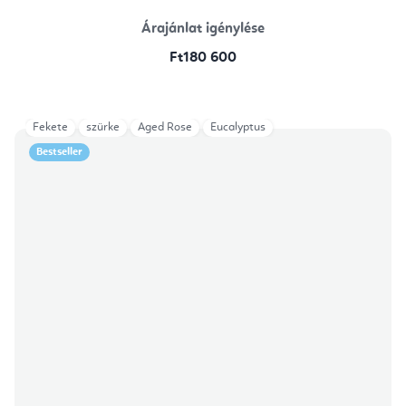
Árajánlat igénylése
Ft180 600
Fekete
szürke
Aged Rose
Eucalyptus
Bestseller