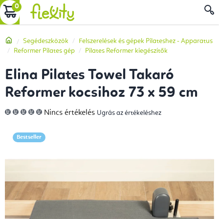
Ugrás
KOSÁR
a
fő
Kezdőlap
Segédeszközök
Felszerelések és gépek Pilateshez - Apparatus
tartalomhoz
Reformer Pilates gép
Pilates Reformer kiegészítők
Elina Pilates Towel Takaró
Reformer kocsihoz 73 x 59 cm
A
Nincs értékelés
Ugrás az értékeléshez
termék
átlagos
értékelése
5-
Bestseller
ből
0,0
csillag.