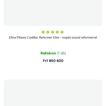
A
termék
átlagos
Elina Pilates Cadillac Reformer Elite - trapéz asztal reformerrel
értékelése
5-
ből
5,0
csillag.
Raktáron
(1 db)
Ft1 850 600