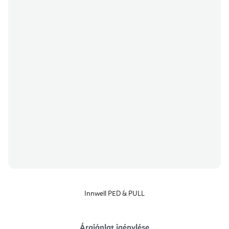
Innwell PED & PULL
Árajánlat igénylése