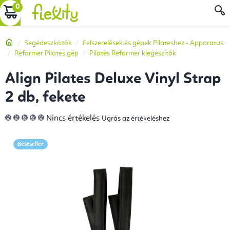
Ugrás
KOSÁR
a
fő
Kezdőlap
Segédeszközök
Felszerelések és gépek Pilateshez - Apparatus
tartalomhoz
Reformer Pilates gép
Pilates Reformer kiegészítők
Align Pilates Deluxe Vinyl Strap
2 db, fekete
A
Nincs értékelés
Ugrás az értékeléshez
termék
átlagos
értékelése
5-
Bestseller
ből
0,0
csillag.