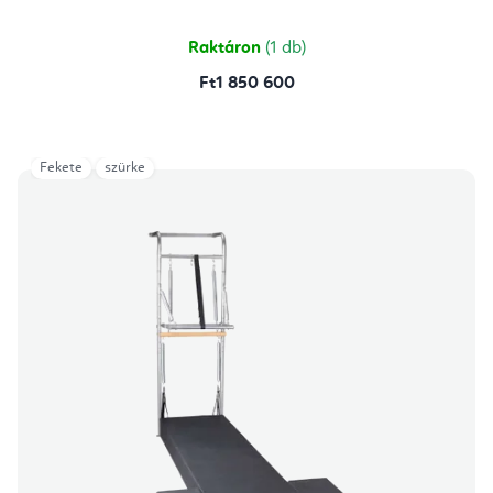
ből
5,0
csillag.
Raktáron
(1 db)
Ft1 850 600
Fekete
szürke