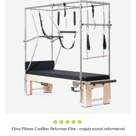
A
termék
átlagos
Elina Pilates Cadillac Reformer Elite - trapéz asztal reformerrel
értékelése
5-