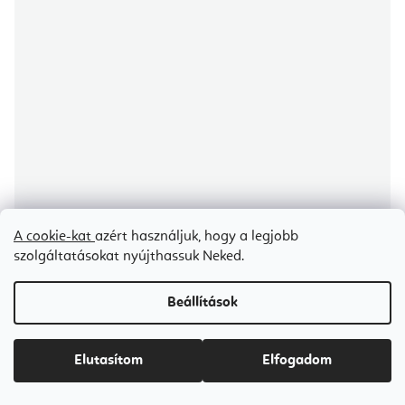
A cookie-kat
azért használjuk, hogy a legjobb
szolgáltatásokat nyújthassuk Neked.
Beállítások
A
termék
átlagos
Elina Pilates Elite Wood Reformer 245 cm
Elutasítom
Elfogadom
értékelése
5-
ből
5,0