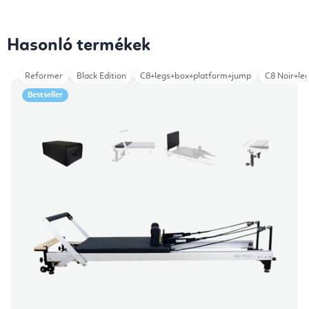
Hasonló termékek
Reformer
Black Edition
C8+legs+box+platform+jump
C8 Noir+le
Bestseller