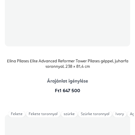
Elina Pilates Elite Advanced Reformer Tower Pilates géppel, juharfa
toronnyal, 238 × 81,4 cm
Árajánlat igénylése
Ft1 647 500
Fekete
Fekete toronnyal
szürke
Szürke toronnyal
Ivory
Ag