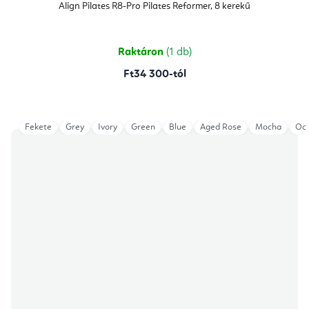
Align Pilates R8-Pro Pilates Reformer, 8 kerekű
Raktáron
(1 db)
Ft34 300-tól
Fekete
Grey
Ivory
Green
Blue
Aged Rose
Mocha
Oce