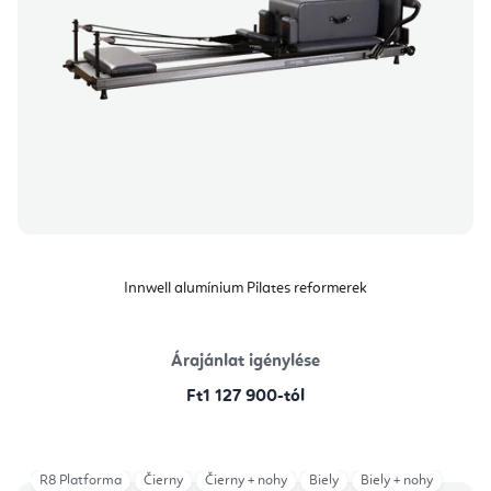
Innwell alumínium Pilates reformerek
Árajánlat igénylése
Ft1 127 900-tól
R8 Platforma
Čierny
Čierny + nohy
Biely
Biely + nohy