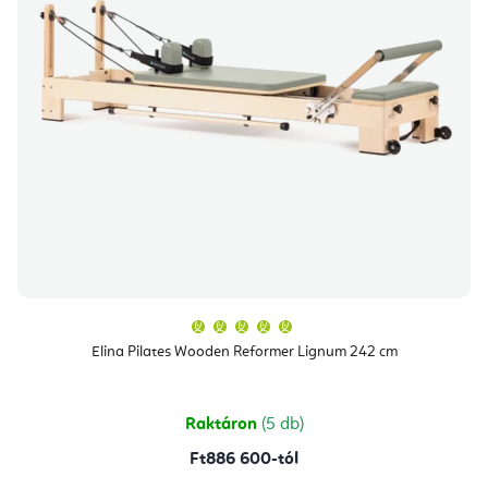
A
termék
átlagos
Elina Pilates Wooden Reformer Lignum 242 cm
értékelése
5-
ből
5,0
csillag.
Raktáron
(5 db)
Ft886 600-tól