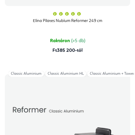
A
termék
átlagos
Elina Pilates Nubium Reformer 249 cm
értékelése
5-
ből
5,0
csillag.
Raktáron
(>5 db)
Ft385 200-tól
Classic Aluminium
Classic Aluminium HL
Classic Aluminium + Tower