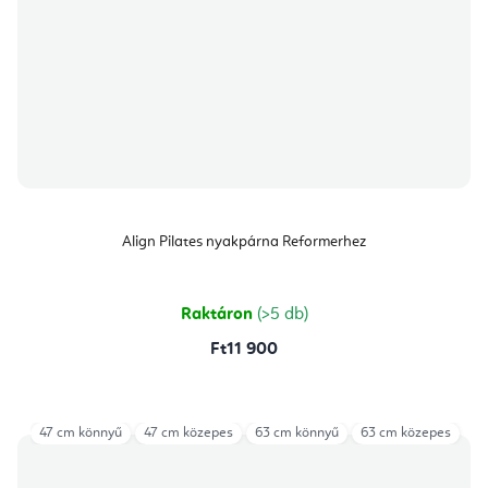
Align Pilates nyakpárna Reformerhez
Raktáron
(>5 db)
Ft11 900
47 cm könnyű
47 cm közepes
63 cm könnyű
63 cm közepes