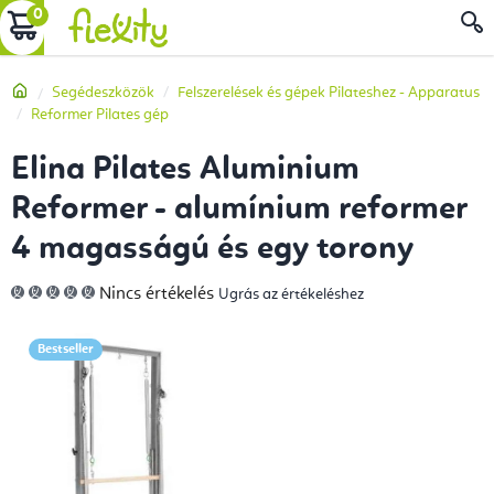
Ugrás
KOSÁR
a
fő
Kezdőlap
Segédeszközök
Felszerelések és gépek Pilateshez - Apparatus
tartalomhoz
Reformer Pilates gép
Elina Pilates Aluminium
Reformer - alumínium reformer
4 magasságú és egy torony
A
Nincs értékelés
Ugrás az értékeléshez
termék
átlagos
értékelése
5-
Bestseller
ből
0,0
csillag.