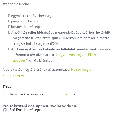
szögben állítható.
egymásra rakás lehetősége
jump board + box
bővítési lehetőségek
A
szállítás teljes költségét
a megrendelés és a szállítási
határidő
megerősítése után számítjuk ki.
A termék ára nem tartalmazza
a logisztikai költségeket (EXW).
A Pilates eszközökre
különleges feltételek vonatkoznak
. További
információkért olvassa el a „
Hogyan vásároljunk Pilates
gépeket?
” című cikkünket.
A befektetés megtérülésének újraszámítása:
Nyissa meg a
számológépet
Típus
Szállítási lehetőségek