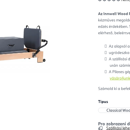
ter
átla
érté
5-
Az Innwell Wood 
ből
0,0
kézműves megoldás
csill
edzés érdekében. S
elérhető, beleértv
Az alaptól a
ugródeszka 
A szállítási
után számít
A Pilates gé
vásároljunk
Számold ki a befe
Típus
Szállítási le