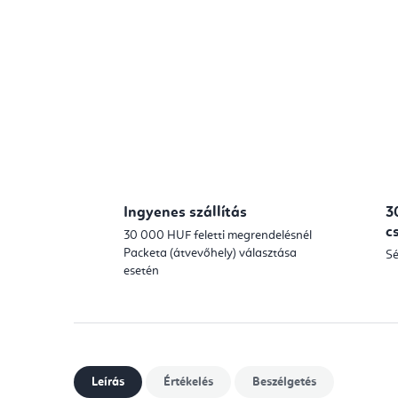
Ingyenes szállítás
3
c
30 000 HUF feletti megrendelésnél
Packeta (átvevőhely) választása
Sé
esetén
Leírás
Értékelés
Beszélgetés