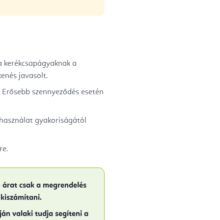
 a kerékcsapágyaknak a
enés javasolt.
e. Erősebb szennyeződés esetén
 használat gyakoriságától
re.
ő árat csak a megrendelés
 kiszámítani.
ján valaki tudja segíteni a