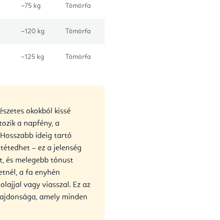
~75 kg
Tömörfa
~120 kg
Tömörfa
~125 kg
Tömörfa
észetes okokból kissé
tozik a napfény, a
 Hosszabb ideig tartó
étedhet – ez a jelenség
et, és melegebb tónust
etnél, a fa enyhén
lajjal vagy viasszal. Ez az
ulajdonsága, amely minden