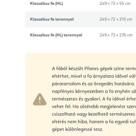
Klasszikus fa (HL)
249 × 72 × 55 cm
Klasszikus fa toronnyal
249 × 72 × 215 cm
Klasszikus fa (HL) toronnyal
249 × 72 × 235 cm
A fából készült Pilates gépek színe term
eltérhet, mivel a fa árnyalata idővel vál
páratartalom és az öregedés hatására.
napfényes környezetben a fa enyhén söt
természetes és gyakori. A fa idővel érh
vehet fel. Ha sötétebb megjelenést szer
csiszolható vagy kezelhető természetes o
eltérés nem hiba, hanem a fa egyedi t
gépet különlegessé tesz.