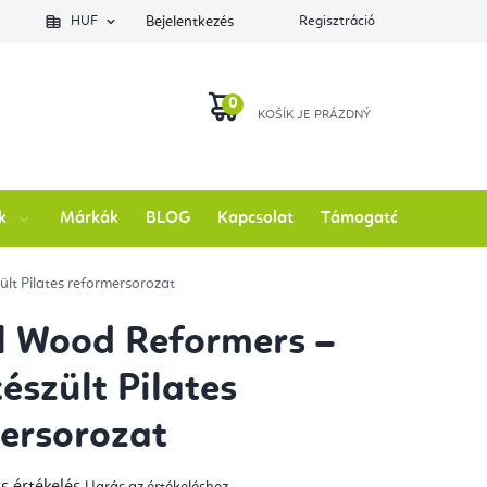
lés állapotát
HUF
Bejelentkezés
Regisztráció
KOSÁR
k
Márkák
BLOG
Kapcsolat
Támogatás
ült Pilates reformersorozat
l Wood Reformers –
észült Pilates
ersorozat
s értékelés
Ugrás az értékeléshez