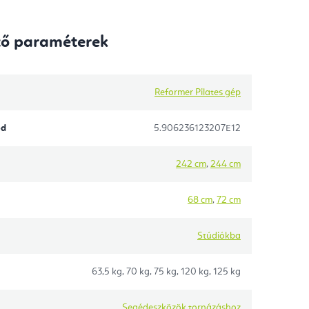
tő paraméterek
Reformer Pilates gép
ód
5.906236123207E12
242 cm
,
244 cm
68 cm
,
72 cm
Stúdiókba
63,5 kg, 70 kg, 75 kg, 120 kg, 125 kg
Segédeszközök tornázáshoz