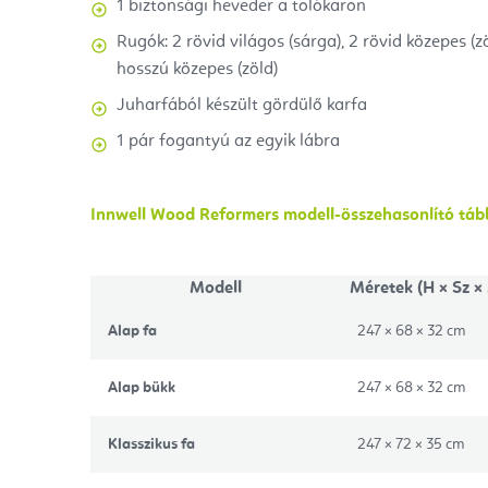
1 biztonsági heveder a tolókaron
Rugók: 2 rövid világos (sárga), 2 rövid közepes (zö
hosszú közepes (zöld)
Juharfából készült gördülő karfa
1 pár fogantyú az egyik lábra
Innwell Wood Reformers
modell-összehasonlító táb
Modell
Méretek (H × Sz ×
Alap fa
247 × 68 × 32 cm
Alap bükk
247 × 68 × 32 cm
Klasszikus fa
247 × 72 × 35 cm