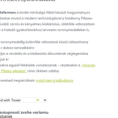
mék
gos
kelése
Reformers
a kiváló minőségű fából készült hagyományos
okat ötvözi a modern technológiával a hatékony Pilates-
ag.
tabil, tartós és kényelmes kialakítású, többféle változatban
e a haladó gyakorlatokhoz tervezett toronymodelleket is.
 toronymodellig különféle változatok közül választhatsz
+ doboz tartozékként
 díjat a rendelés és a kézbesítés dátumának véglegesítése
juk ki
pekre egyedi feltételek vonatkoznak – részleteket a
„Hogyan
 Pilates gépeket”
című cikkben találsz.
ktetésed megtérülését:
nyisd meg a kalkulátort
hetőségek