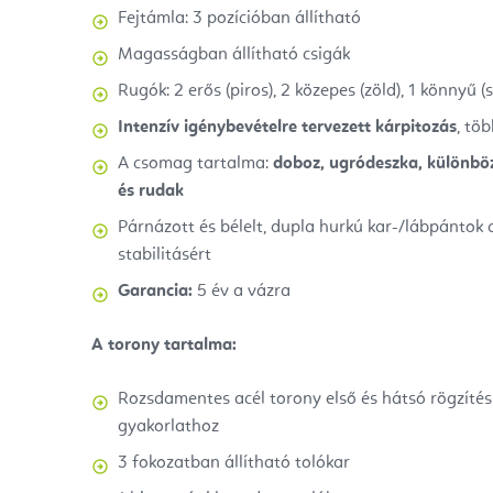
Fejtámla: 3 pozícióban állítható
Magasságban állítható csigák
Rugók: 2 erős (piros), 2 közepes (zöld), 1 könnyű (
Intenzív igénybevételre tervezett kárpitozás
, tö
A csomag tartalma:
doboz, ugródeszka, különbö
és rudak
Párnázott és bélelt, dupla hurkú kar-/lábpántok 
stabilitásért
Garancia:
5 év a vázra
A torony tartalma:
Rozsdamentes acél torony első és hátsó rögzítés
gyakorlathoz
3 fokozatban állítható tolókar