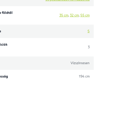
 földtől
35 cm
,
32 cm
,
55 cm
a
5
íciók
3
Vízszintesen
asság
194 cm