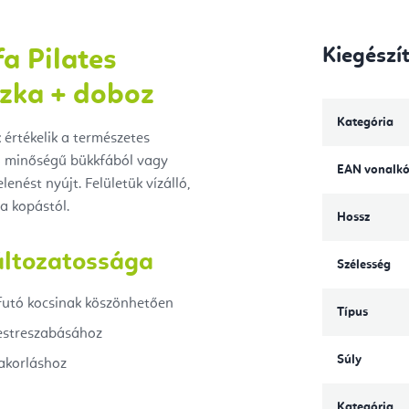
Kiegészí
a Pilates
szka + doboz
Kategória
 értékelik a természetes
ló minőségű bükkfából vagy
EAN vonalk
enést nyújt. Felületük vízálló,
 a kopástól.
Hossz
áltozatossága
Szélesség
futó kocsinak köszönhetően
Típus
estreszabásához
Súly
akorláshoz
Kategória