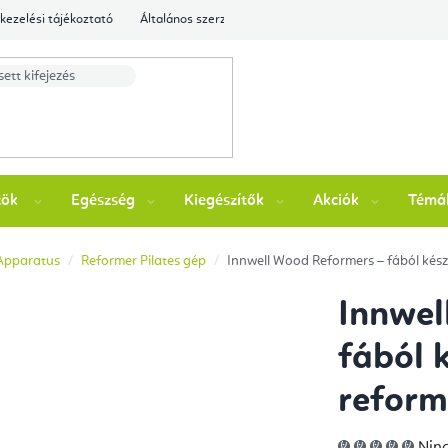
kezelési tájékoztató
Általános szerződési feltételek
Ellenőrizze a rende
zök
Egészség
Kiegészítők
Akciók
Témá
 Apparatus
Reformer Pilates gép
Innwell Wood Reformers – fából kész
Innwel
fából k
reform
A
Ninc