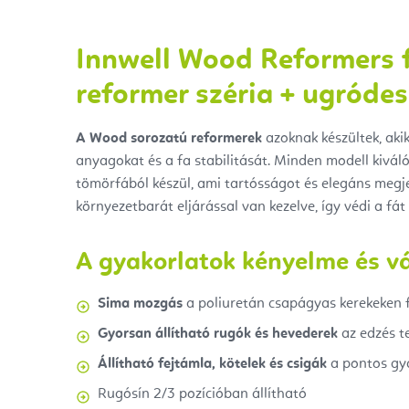
Innwell Wood Reformers f
reformer széria + ugróde
A Wood sorozatú reformerek
azoknak készültek, akik
anyagokat és a fa stabilitását. Minden modell kivá
tömörfából készül, ami tartósságot és elegáns megjel
környezetbarát eljárással van kezelve, így védi a fát
A gyakorlatok kényelme és v
Sima mozgás
a poliuretán csapágyas kerekeken 
Gyorsan állítható rugók és hevederek
az edzés t
Állítható fejtámla, kötelek és csigák
a pontos gy
Rugósín 2/3 pozícióban állítható