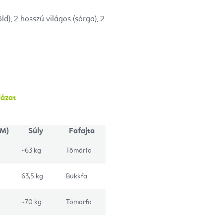
ld), 2 hosszú világos (sárga), 2
lázat
 M)
Súly
Fafajta
~63 kg
Tömörfa
63,5 kg
Bükkfa
~70 kg
Tömörfa