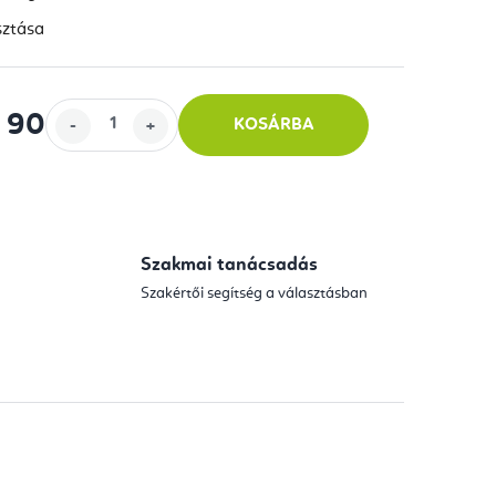
sztása
 900
-tól
KOSÁRBA
Szakmai tanácsadás
Szakértői segítség a választásban