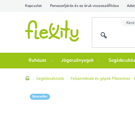
Ugrás
Kapcsolat
Panaszeljárás és az áruk visszaszállítása
Adat
a
fő
tartalomhoz
Ruházat
Jógaszőnyegek
Segédeszkö
Kezdőlap
Segédeszközök
Felszerelések és gépek Pilateshez -
Bestseller