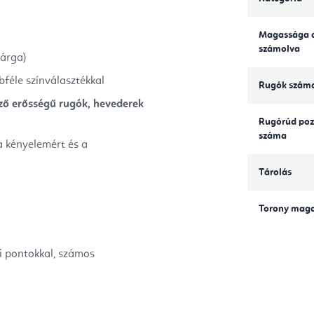
Magassága a
számolva
sárga)
bbféle színválasztékkal
Rugók szám
ző erősségű rugók, hevederek
Rugórúd poz
száma
a kényelemért és a
Tárolás
Torony mag
i pontokkal, számos