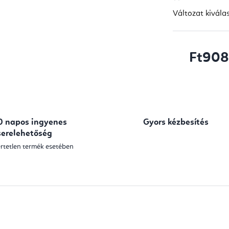
Változat kivála
Ft908
Egységár:
0 napos ingyenes
Gyors kézbesítés
serelehetőség
rtetlen termék esetében