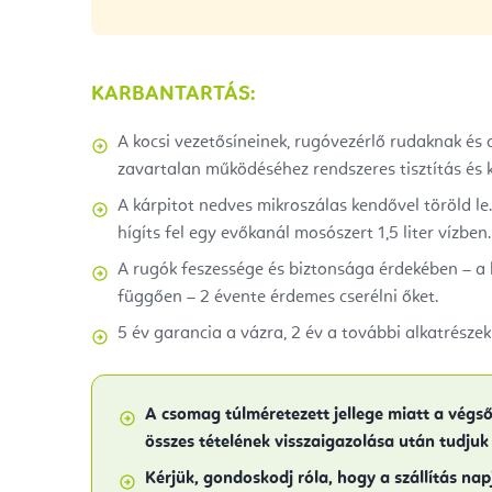
KARBANTARTÁS:
A kocsi vezetősíneinek, rugóvezérlő rudaknak és
zavartalan működéséhez rendszeres tisztítás és k
A kárpitot nedves mikroszálas kendővel töröld l
hígíts fel egy evőkanál mosószert 1,5 liter vízben.
A rugók feszessége és biztonsága érdekében – a
függően – 2 évente érdemes cserélni őket.
5 év garancia a vázra, 2 év a további alkatrészek
A csomag túlméretezett jellege miatt a végs
összes tételének visszaigazolása után tudjuk
Kérjük, gondoskodj róla, hogy a szállítás nap