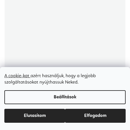
A cookie-kat
azért használjuk, hogy a legjobb
szolgáltatásokat nyújthassuk Neked.
Align Pilates F3 összecsukható Pilates Reformer otthoni gép, 242 cm
Beállítások
Ideiglenesen elfogyott
Ft830 200
Elutasítom
Elfogadom