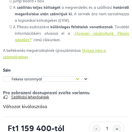
jump board + box
A
szállítás teljes költségét
a megrendelés és a szállítási
határidő
megerősítése után számítjuk ki.
A termék ára nem tartalmazza
a logisztikai költségeket (EXW).
A Pilates eszközökre
különleges feltételek vonatkoznak
. További
információkért olvassa el a „
Hogyan vásároljunk Pilates
gépeket?
” című cikkünket.
A befektetés megtérülésének újraszámítása:
Nyissa meg a
számológépet
Szín
Szállítási lehetőségek
Változat kiválasztása
Ft1 159 400
-tól