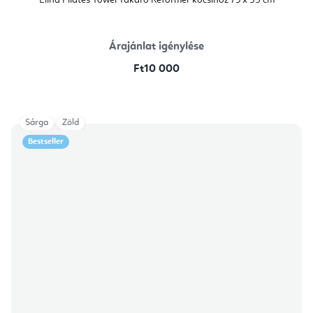
Elina Pilates Towel Takaró Reformer kocsihoz 73 x 59 cm
Árajánlat igénylése
Ft10 000
Sárga
Zöld
Bestseller