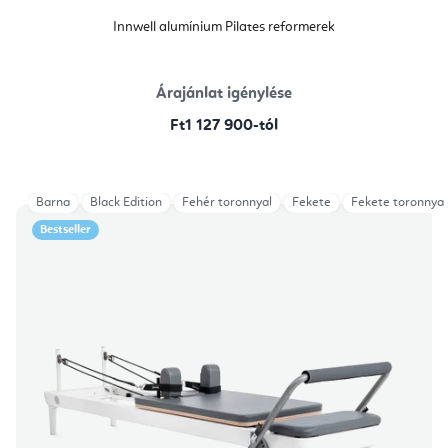
Innwell alumínium Pilates reformerek
Árajánlat igénylése
Ft1 127 900-tól
Barna
Black Edition
Fehér toronnyal
Fekete
Fekete toronnyal
Bestseller