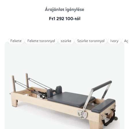
Árajánlat igénylése
Ft1 292 100-tól
Fekete
Fekete toronnyal
szürke
Szürke toronnyal
Ivory
Ag