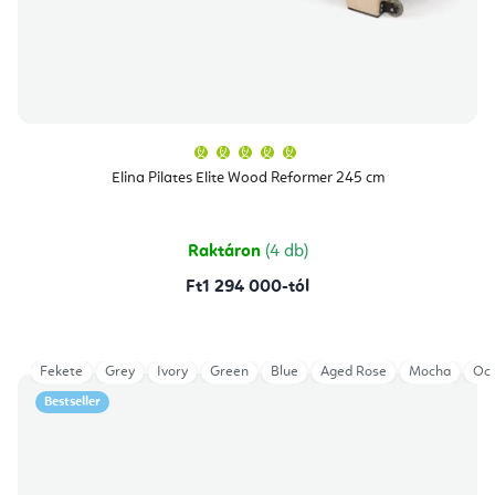
A
termék
átlagos
Elina Pilates Elite Wood Reformer 245 cm
értékelése
5-
ből
5,0
csillag.
Raktáron
(4 db)
Ft1 294 000-tól
Fekete
Grey
Ivory
Green
Blue
Aged Rose
Mocha
Oce
Bestseller