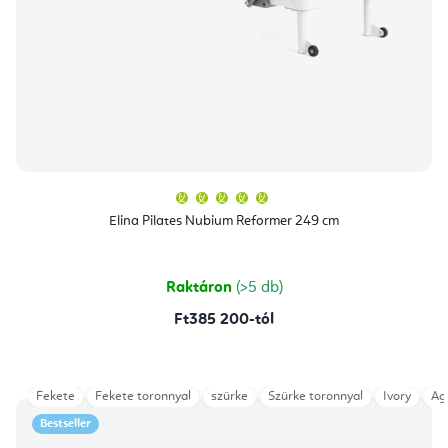
A
termék
átlagos
Elina Pilates Nubium Reformer 249 cm
értékelése
5-
ből
5,0
csillag.
Raktáron
(>5 db)
Ft385 200-tól
Fekete
Fekete toronnyal
szürke
Szürke toronnyal
Ivory
Ag
Bestseller