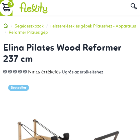
Ugrás
KOSÁR
a
fő
Kezdőlap
Segédeszközök
Felszerelések és gépek Pilateshez - Apparatus
tartalomhoz
Reformer Pilates gép
Elina Pilates Wood Reformer
237 cm
A
Nincs értékelés
Ugrás az értékeléshez
termék
átlagos
értékelése
5-
Bestseller
ből
0,0
csillag.