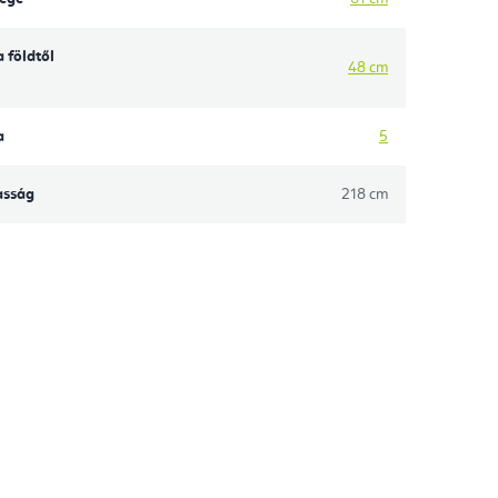
 földtől
48 cm
a
5
asság
218 cm