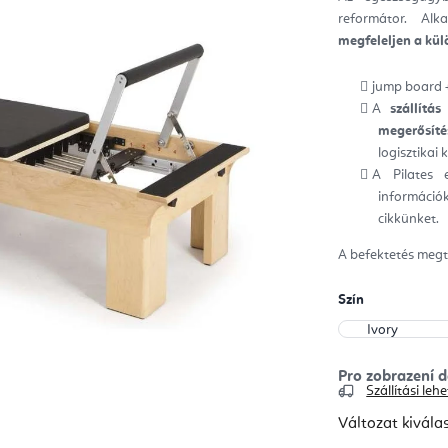
ből
reformátor. Alk
0,0
csill
megfeleljen a kü
jump board 
A
szállítás
megerősíté
logisztikai
A Pilates 
információk
cikkünket.
A befektetés megt
Szín
Szállítási le
Változat kivála