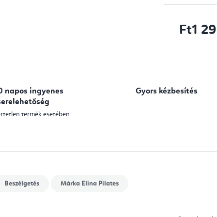
Ft1 2
Egységár:
0 napos ingyenes
Gyors kézbesítés
serelehetőség
rtetlen termék esetében
Beszélgetés
Márka
Elina Pilates