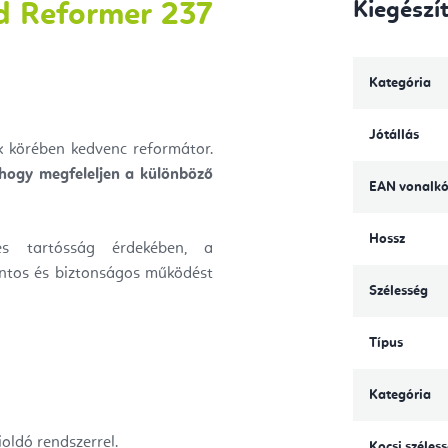
Kiegészí
od Reformer 237
Kategória
Jótállás
k körében kedvenc reformátor.
 hogy megfeleljen a különböző
EAN vonalk
Hossz
és tartósság érdekében, a
tos és biztonságos működést
Szélesség
Típus
Kategória
oldó rendszerrel.
Kocsi széles