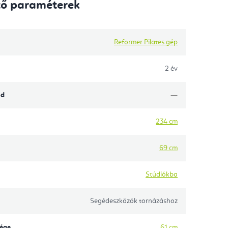
tő paraméterek
Reformer Pilates gép
2 év
ód
—
234 cm
69 cm
Stúdiókba
Segédeszközök tornázáshoz
sége
61 cm