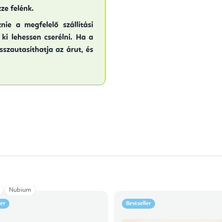
zze felénk.
nie a megfelelő szállítási
ki lehessen cserélni. Ha a
sszautasíthatja az árut, és
Nubium
ler
Bestseller