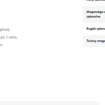
Magassága a
számolva
Rugók szám
piros).
yú, 1 szett.
Torony mag
t.