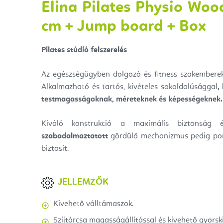
Elina Pilates Physio Wo
cm + Jump board + Box
Pilates stúdió felszerelés
Az egészségügyben dolgozó és fitness szakembere
Alkalmazható és tartós, kivételes sokoldalúsággal
,
testmagasságoknak, méreteknek és képességeknek.
Kiváló konstrukció a maximális biztonság 
szabadalmaztatott
gördülő mechanizmus pedig pon
biztosít.
JELLEMZŐK
Kivehető válltámaszok.
Szíjtárcsa magasságállítással és kivehető gyorski