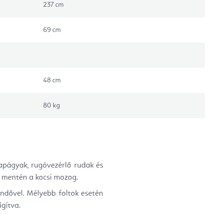
237 cm
69 cm
48 cm
80 kg
sapágyak, rugóvezérlő rudak és
 mentén a kocsi mozog.
endővel. Mélyebb foltok esetén
ígítva.