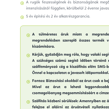
A rugók feszességének és biztonságának megő
intenzitásától függően, körülbelül 2 évente javaso
5 év építési és 2 év alkatrészgarancia.
A túlméretes áruk miatt a megrend
megrendelésben szereplő összes termék vi
kiszámításra
.
Kérjük, győződjön meg róla, hogy valaki seg
A szükséges számú segítő időben történő 
szállítmányozó cég a kiszállítás előtt SMS-
Önnel a kapcsolatot a javasolt időpontokkal.
Fontos:
Biztosítási okokból az árut csak a beje
Mivel az árut a lehető leggondosabb
csomagolóanyag megsemmisítéséért a címzett
Szállítás közbeni sérülések:
Amennyiben az ár
felejtse el aláírni az áruátvételi nyilatko