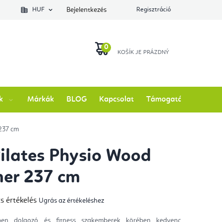
lés állapotát
HUF
Bejelentkezés
Regisztráció
KOSÁR
k
Márkák
BLOG
Kapcsolat
Támogatás
 237 cm
Pilates Physio Wood
er 237 cm
s értékelés
Ugrás az értékeléshez
mék
gos
kelése
ben dolgozó és fitness szakemberek körében kedvenc