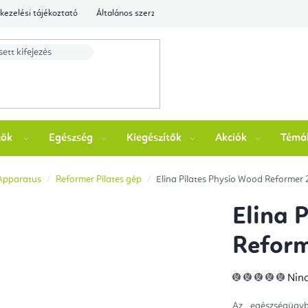
kezelési tájékoztató
Általános szerződési feltételek
Ellenőrizze a rende
zök
Egészség
Kiegészítők
Akciók
Témá
 Apparatus
Reformer Pilates gép
Elina Pilates Physio Wood Reformer
Elina 
Reform
A
Ninc
ter
átla
érté
Az egészségügy
5-