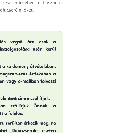
rzése érdekében, a használat
lt cserélni őket.
elés végső ára csak a
sszaigazolása után kerül
ít a küldemény átvételében.
megszervezés érdekében a
ben vagy e-mailben felveszi
lentett címre szállítjuk.
an szállítjuk Önnek, a
 a felelős.
u sérülten érkezik meg, ne
zatot „Dobozsérülés esetén