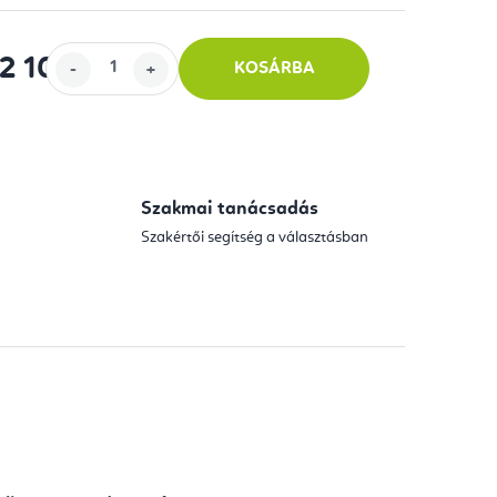
92 100
-tól
KOSÁRBA
Szakmai tanácsadás
Szakértői segítség a választásban