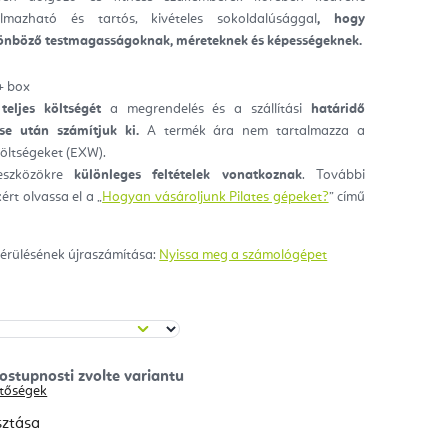
almazható és tartós, kivételes sokoldalúsággal
, hogy
ag.
lönböző testmagasságoknak, méreteknek és képességeknek.
+ box
 teljes költségét
a megrendelés és a szállítási
határidő
se után számítjuk ki.
A termék ára nem tartalmazza a
 költségeket (EXW).
eszközökre
különleges feltételek vonatkoznak
. További
ért olvassa el a „
Hogyan vásároljunk Pilates gépeket?
” című
érülésének újraszámítása:
Nyissa meg a számológépet
hetőségek
sztása