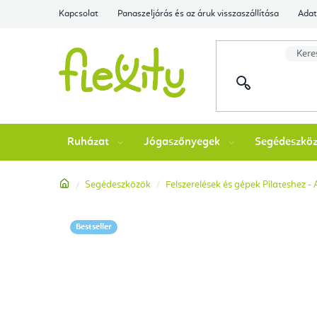
Ugrás
Kapcsolat
Panaszeljárás és az áruk visszaszállítása
Adat
a
fő
tartalomhoz
Ruházat
Jógaszőnyegek
Segédeszkö
Kezdőlap
Segédeszközök
Felszerelések és gépek Pilateshez -
Bestseller