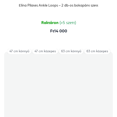
Elina Pilates Ankle Loops – 2 db-os bokapánt szett
Raktáron
(>5 szett)
Ft14 000
47 cm könnyű
47 cm közepes
63 cm könnyű
63 cm közepes