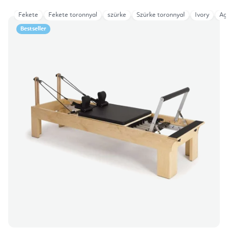
Fekete
Fekete toronnyal
szürke
Szürke toronnyal
Ivory
Ag
Bestseller