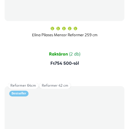
A
termék
átlagos
Elina Pilates Mentor Reformer 259 cm
értékelése
5-
ből
5,0
csillag.
Raktáron
(2 db)
Ft754 500-tól
Reformer 64cm
Reformer 42 cm
Bestseller