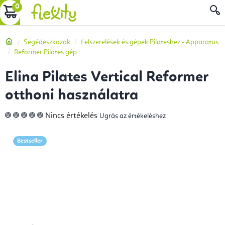
Ugrás
KOSÁR
a
fő
Kezdőlap
Segédeszközök
Felszerelések és gépek Pilateshez - Apparatus
tartalomhoz
Reformer Pilates gép
Elina Pilates Vertical Reformer
otthoni használatra
A
Nincs értékelés
Ugrás az értékeléshez
termék
átlagos
értékelése
5-
Bestseller
ből
0,0
csillag.