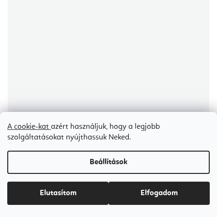
A cookie-kat
azért használjuk, hogy a legjobb
szolgáltatásokat nyújthassuk Neked.
Align Pilates A8-Pro Pilates Reformer gép 8 kerékkel
Beállítások
5-7 napon belül szállítunk
Elutasítom
Elfogadom
Ft1 362 600-tól