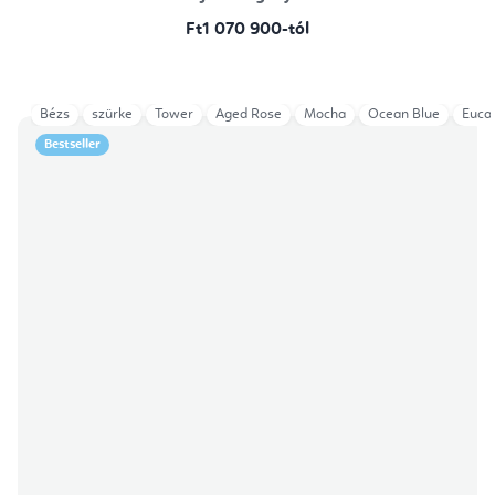
Ft1 070 900-tól
Bézs
szürke
Tower
Aged Rose
Mocha
Ocean Blue
Euca
Bestseller