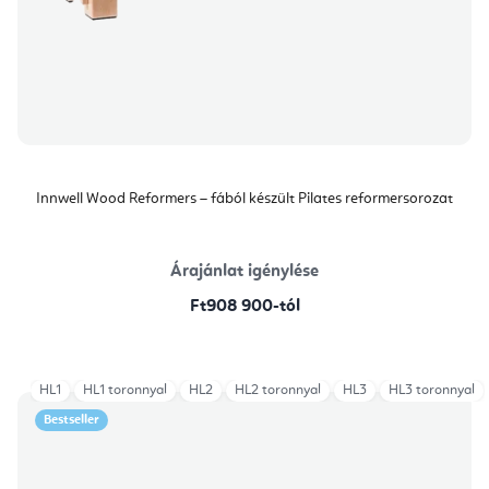
Innwell Wood Reformers – fából készült Pilates reformersorozat
Árajánlat igénylése
Ft908 900-tól
HL1
HL1 toronnyal
HL2
HL2 toronnyal
HL3
HL3 toronnyal
Bestseller