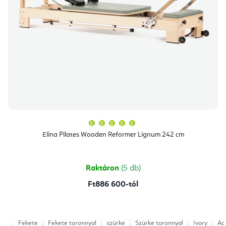
A
termék
átlagos
Elina Pilates Wooden Reformer Lignum 242 cm
értékelése
5-
ből
5,0
csillag.
Raktáron
(5 db)
Ft886 600-tól
Fekete
Fekete toronnyal
szürke
Szürke toronnyal
Ivory
Ag