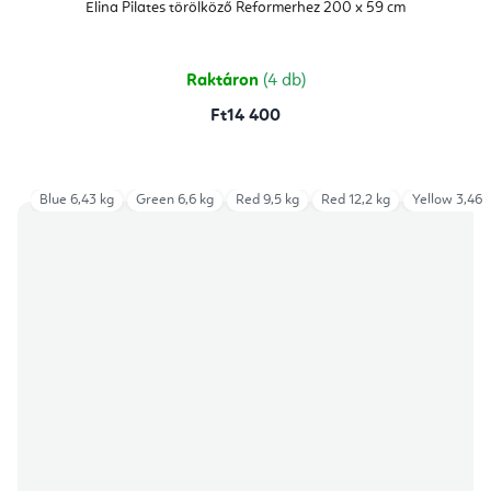
Elina Pilates törölköző Reformerhez 200 x 59 cm
Raktáron
(4 db)
Ft14 400
Blue 6,43 kg
Green 6,6 kg
Red 9,5 kg
Red 12,2 kg
Yellow 3,46 