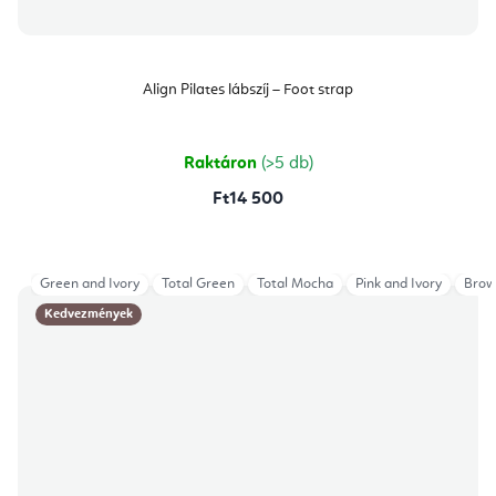
Align Pilates lábszíj – Foot strap
Raktáron
(>5 db)
Ft14 500
Green and Ivory
Total Green
Total Mocha
Pink and Ivory
Brow
Kedvezmények