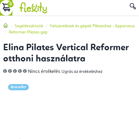
Ugrás
KOSÁR
a
fő
Kezdőlap
Segédeszközök
Felszerelések és gépek Pilateshez - Apparatus
tartalomhoz
Reformer Pilates gép
Elina Pilates Vertical Reformer
otthoni használatra
A
Nincs értékelés
Ugrás az értékeléshez
termék
átlagos
értékelése
5-
Bestseller
ből
0,0
csillag.