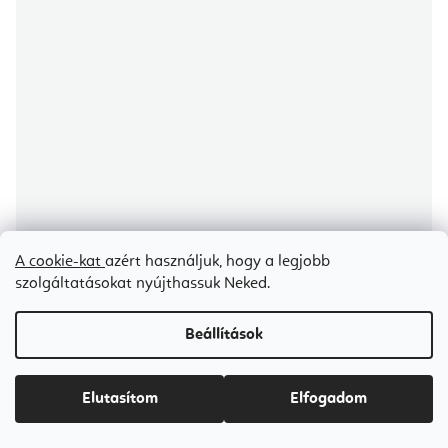
A cookie-kat
azért használjuk, hogy a legjobb
szolgáltatásokat nyújthassuk Neked.
Beállítások
Align Pilates F3 összecsukható Pilates Reformer otthoni gép, 242 cm
Elutasítom
Elfogadom
Ideiglenesen elfogyott
Ft830 200