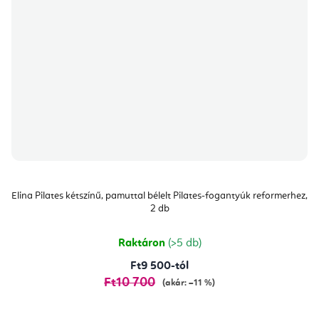
Elina Pilates kétszínű, pamuttal bélelt Pilates-fogantyúk reformerhez,
2 db
Raktáron
(>5 db)
Ft9 500-tól
Ft10 700
(akár: –11 %)