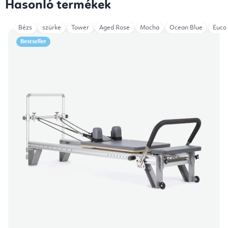
Hasonló termékek
Bézs
szürke
Tower
Aged Rose
Mocha
Ocean Blue
Euca
Bestseller