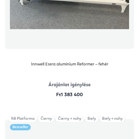
Innwell Etera alumínium Reformer – fehér
Árajánlat igénylése
Ft1 383 400
R8 Platforma
Čierny
Čierny + nohy
Biely
Biely + nohy
Bestseller