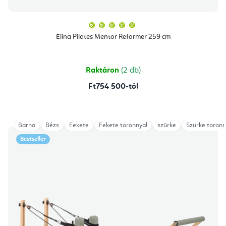
A
termék
átlagos
Elina Pilates Mentor Reformer 259 cm
értékelése
5-
ből
5,0
csillag.
Raktáron
(2 db)
Ft754 500-tól
Barna
Bézs
Fekete
Fekete toronnyal
szürke
Szürke toronn
Bestseller