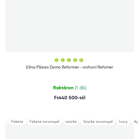
A
termék
átlagos
Elina Pilates Domo Reformer - otthoni Refomer
értékelése
5-
ből
5,0
csillag.
Raktáron
(1 db)
Ft440 500-tól
Fekete
Fekete toronnyal
szürke
Szürke toronnyal
Ivory
Ag