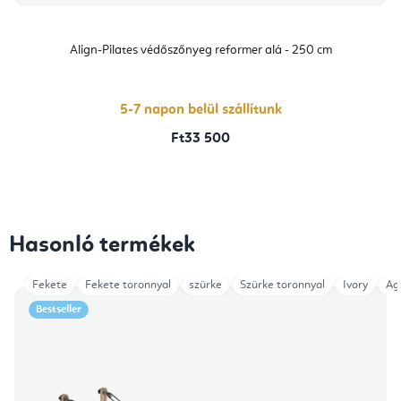
Align-Pilates védőszőnyeg reformer alá - 250 cm
5-7 napon belül szállítunk
Ft33 500
Hasonló termékek
Fekete
Fekete toronnyal
szürke
Szürke toronnyal
Ivory
Ag
Bestseller