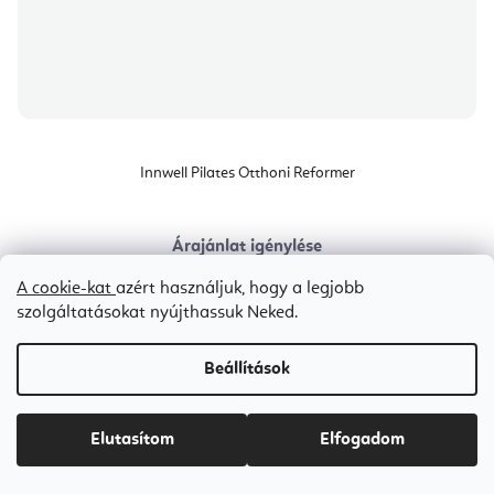
Innwell Pilates Otthoni Reformer
Árajánlat igénylése
Ft436 200-tól
A cookie-kat
azért használjuk, hogy a legjobb
szolgáltatásokat nyújthassuk Neked.
Beállítások
Bestseller
Elutasítom
Elfogadom