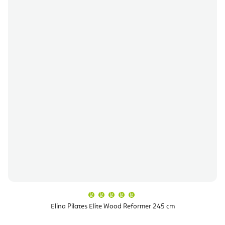
A
termék
átlagos
Elina Pilates Elite Wood Reformer 245 cm
értékelése
5-
ből