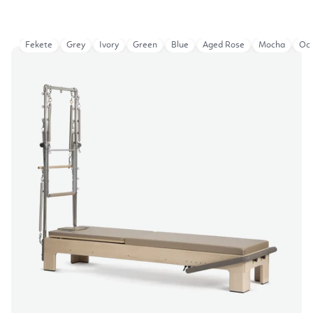
Fekete
Grey
Ivory
Green
Blue
Aged Rose
Mocha
Oce