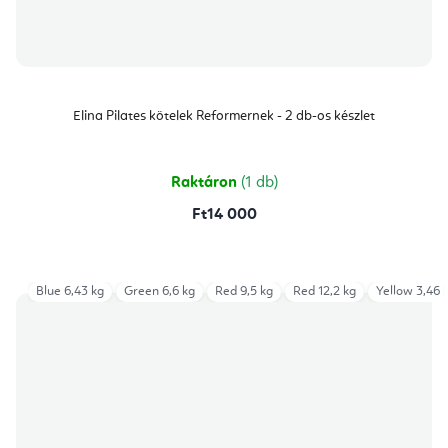
Elina Pilates kötelek Reformernek - 2 db-os készlet
Raktáron
(1 db)
Ft14 000
Blue 6,43 kg
Green 6,6 kg
Red 9,5 kg
Red 12,2 kg
Yellow 3,46 