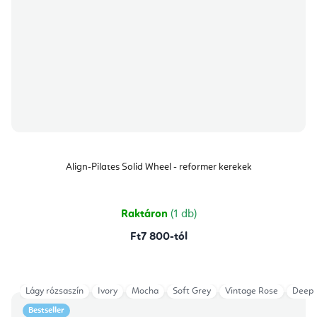
Align-Pilates Solid Wheel - reformer kerekek
Raktáron
(1 db)
Ft7 800-tól
Lágy rózsaszín
Ivory
Mocha
Soft Grey
Vintage Rose
Deep 
Bestseller