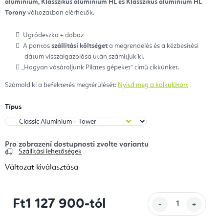
alumínium, Klasszikus alumínium HL és Klasszikus alumínium HL
Torony
változatban elérhetők.
Ugródeszka + doboz
A pontos
szállítási költséget
a megrendelés és a kézbesítési
dátum visszaigazolása után számítjuk ki.
„Hogyan vásároljunk Pilates gépeket” című cikkünket.
Számold ki a befektetés megtérülését:
Nyisd meg a kalkulátort
Típus
Szállítási lehetőségek
Változat kiválasztása
Ft1 127 900
-tól
Egységár: