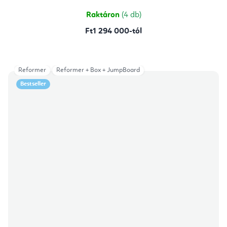
5,0
csillag.
Raktáron
(4 db)
Ft1 294 000-tól
Reformer
Reformer + Box + JumpBoard
Bestseller