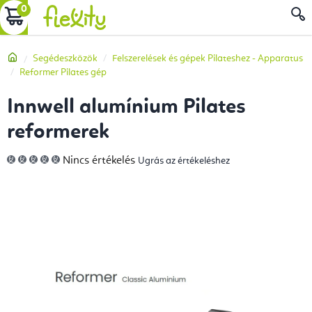
Ugrás
KOSÁR
a
fő
Kezdőlap
Segédeszközök
Felszerelések és gépek Pilateshez - Apparatus
tartalomhoz
Reformer Pilates gép
Innwell alumínium Pilates
reformerek
A
Nincs értékelés
Ugrás az értékeléshez
termék
átlagos
értékelése
5-
ből
0,0
csillag.