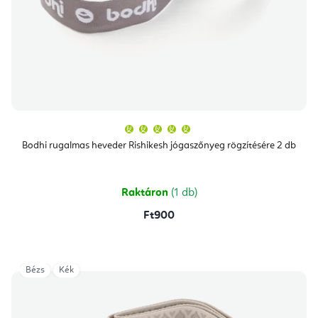
A
termék
átlagos
Bodhi rugalmas heveder Rishikesh jógaszőnyeg rögzítésére 2 db
értékelése
5-
ből
5,0
csillag.
Raktáron
(1 db)
Ft900
Bézs
Kék