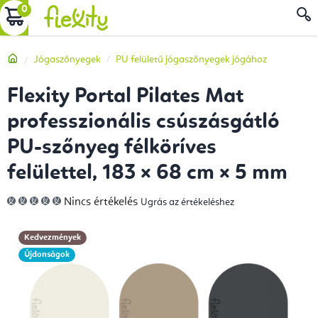
Ugrás
KOSÁR
a
fő
Kezdőlap
Jógaszőnyegek
PU felületű jógaszőnyegek jógához
tartalomhoz
Flexity Portal Pilates Mat
professzionális csúszásgátló
PU-szőnyeg félköríves
felülettel, 183 × 68 cm × 5 mm
A
Nincs értékelés
Ugrás az értékeléshez
termék
átlagos
értékelése
5-
Kedvezmények
ből
0,0
Újdonságok
csillag.