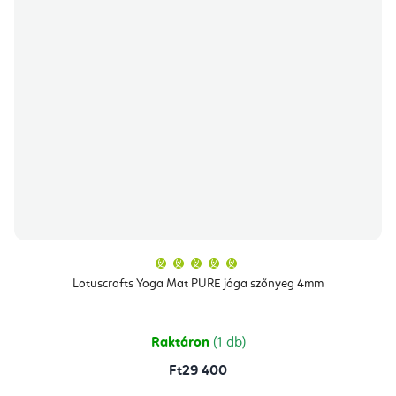
A
termék
átlagos
Lotuscrafts Yoga Mat PURE jóga szőnyeg 4mm
értékelése
5-
ből
5,0
csillag.
Raktáron
(1 db)
Ft29 400