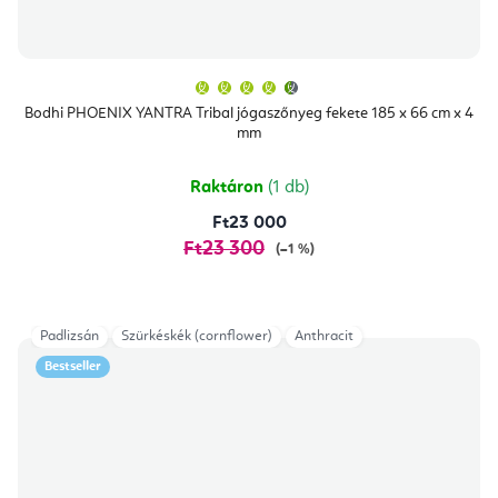
A
termék
átlagos
Bodhi PHOENIX YANTRA Tribal jógaszőnyeg fekete 185 x 66 cm x 4
értékelése
mm
5-
ből
4,9
csillag.
Raktáron
(1 db)
Ft23 000
Ft23 300
(–1 %)
Padlizsán
Szürkéskék (cornflower)
Anthracit
Bestseller