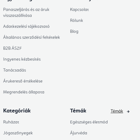
Panaszeljárás és az áruk
Kapcsolat
visszaszállítása
Rólunk
Adatkezelési tájékoztató
Blog
Általános szerződési feltételek
B2B ÁSZF
Ingyenes kézbesítés
Tanácsadás
Árukereső értékelése
Megrendelés állapota
Kategóriák
Témák
Témák
Ruházat
Egészséges életmód
Jógaszőnyegek
Ájurvéda