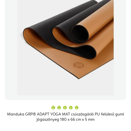
A
termék
átlagos
Manduka GRP® ADAPT YOGA MAT csúszásgátló PU felületű gumi
értékelése
jógaszőnyeg 180 x 66 cm x 5 mm
5-
ből
5,0
csillag.