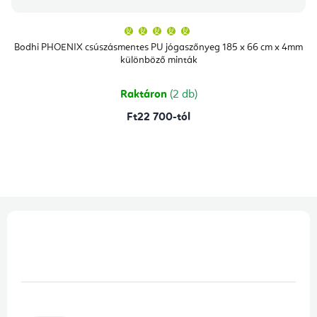
A
termék
átlagos
Bodhi PHOENIX csúszásmentes PU jógaszőnyeg 185 x 66 cm x 4mm
értékelése
különböző minták
5-
ből
5,0
csillag.
Raktáron
(2 db)
Ft22 700-tól
L
á
b
l
é