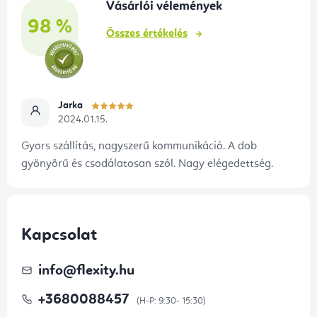
Vásárlói vélemények
c
98 %
Összes értékelés
Jarka
2024.01.15.
Gyors szállítás, nagyszerű kommunikáció. A dob
gyönyörű és csodálatosan szól. Nagy elégedettség.
Kapcsolat
info
@
flexity.hu
+3680088457