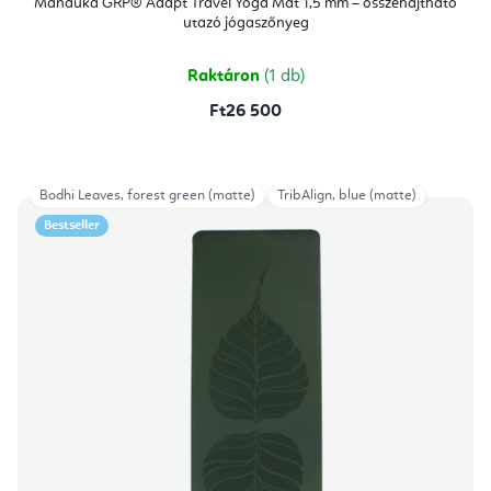
Manduka GRP® Adapt Travel Yoga Mat 1,5 mm – összehajtható
utazó jógaszőnyeg
Raktáron
(1 db)
Ft26 500
Bodhi Leaves, forest green (matte)
TribAlign, blue (matte)
Bestseller