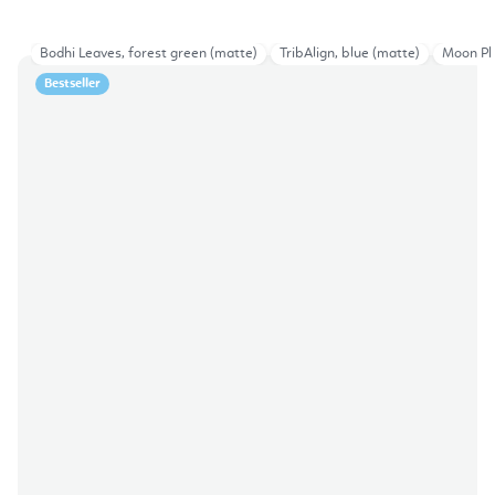
Bodhi Leaves, forest green (matte)
TribAlign, blue (matte)
Moon Pha
Bestseller