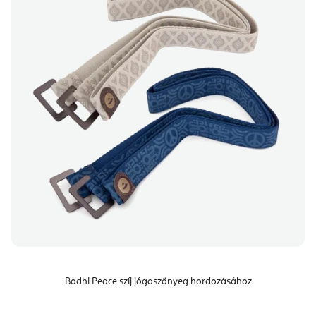
Bodhi Peace szíj jógaszőnyeg hordozásához