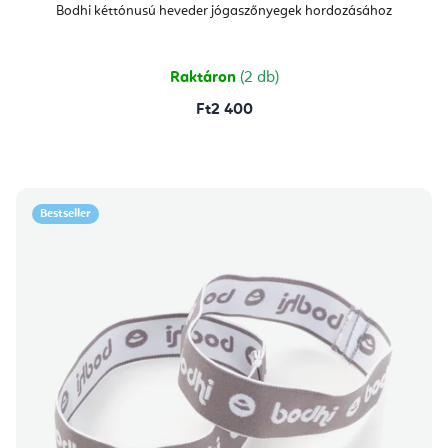
átlagos
Bodhi kéttónusú heveder jógaszőnyegek hordozásához
értékelése
5-
ből
4,7
csillag.
Raktáron
(2 db)
Ft2 400
Bestseller