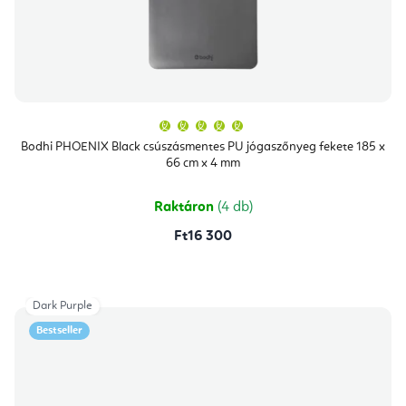
A
termék
átlagos
Bodhi PHOENIX Black csúszásmentes PU jógaszőnyeg fekete 185 x
értékelése
66 cm x 4 mm
5-
ből
5,0
csillag.
Raktáron
(4 db)
Ft16 300
Dark Purple
Bestseller