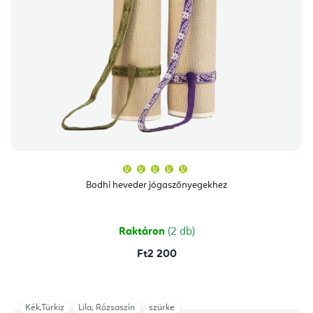
A
termék
átlagos
Bodhi heveder jógaszőnyegekhez
értékelése
5-
ből
5,0
csillag.
Raktáron
(2 db)
Ft2 200
Kék,Türkiz
Lila, Rózsaszín
szürke