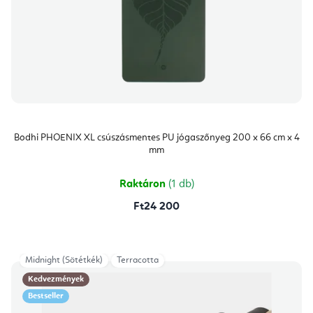
Bodhi PHOENIX XL csúszásmentes PU jógaszőnyeg 200 x 66 cm x 4
mm
Raktáron
(1 db)
Ft24 200
Midnight (Sötétkék)
Terracotta
Kedvezmények
Bestseller