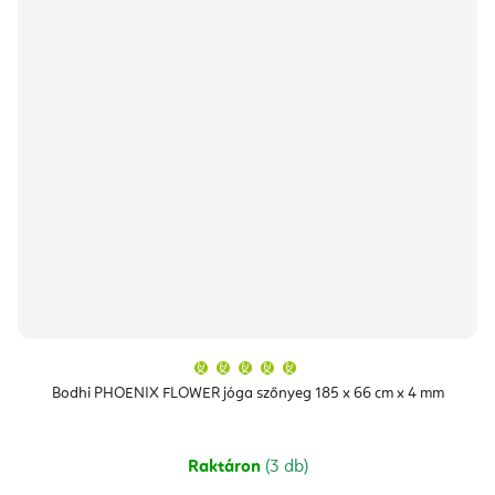
A
termék
átlagos
Bodhi PHOENIX FLOWER jóga szőnyeg 185 x 66 cm x 4 mm
értékelése
5-
ből
5,0
csillag.
Raktáron
(3 db)