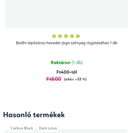
A
termék
átlagos
Bodhi tépőzáras heveder jóga szőnyeg rögzítéséhez 1 db
értékelése
5-
ből
5,0
csillag.
Raktáron
(1 db)
Ft400-tól
Ft600
(akár: –33 %)
Hasonló termékek
Carbon Black
Dark Lotus