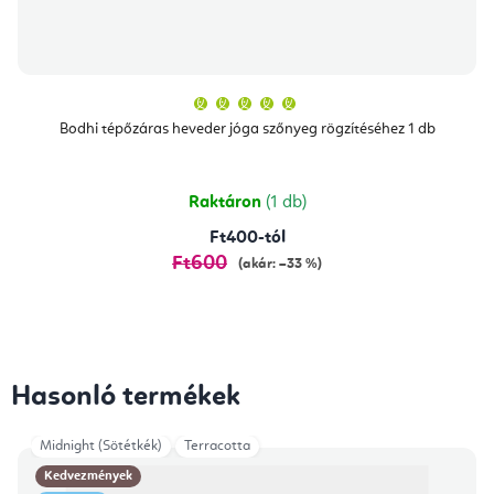
A
termék
átlagos
Bodhi tépőzáras heveder jóga szőnyeg rögzítéséhez 1 db
értékelése
5-
ből
5,0
csillag.
Raktáron
(1 db)
Ft400-tól
Ft600
(akár: –33 %)
Hasonló termékek
Midnight (Sötétkék)
Terracotta
Kedvezmények