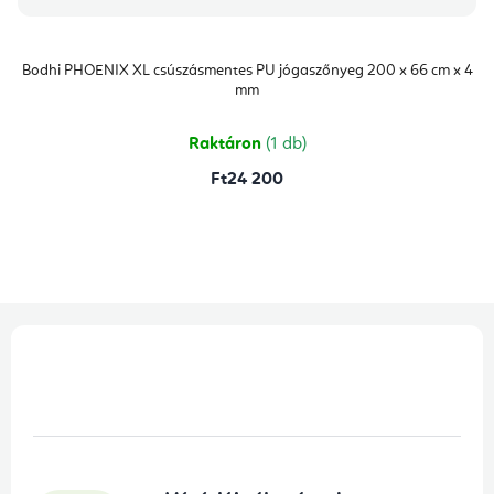
Bodhi PHOENIX XL csúszásmentes PU jógaszőnyeg 200 x 66 cm x 4
mm
Raktáron
(1 db)
Ft24 200
L
á
b
l
é