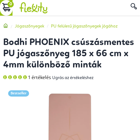
Ugrás
KOSÁR
a
fő
Kezdőlap
Jógaszőnyegek
PU felületű jógaszőnyegek jógához
tartalomhoz
Bodhi PHOENIX csúszásmentes
PU jógaszőnyeg 185 x 66 cm x
4mm különböző minták
A
1 értékelés
Ugrás az értékeléshez
termék
átlagos
értékelése
5-
Bestseller
ből
5,0
csillag.