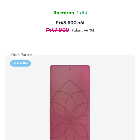
ből
5,0
csillag.
Raktáron
(1 db)
Ft45 600-tól
Ft47 900
(akár: –4 %)
Dark Purple
Bestseller