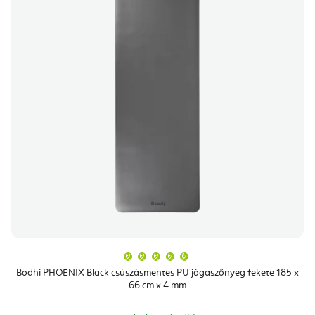
A
termék
átlagos
Bodhi PHOENIX Black csúszásmentes PU jógaszőnyeg fekete 185 x
értékelése
66 cm x 4 mm
5-
ből
5,0
csillag.