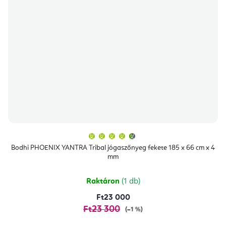
A
termék
átlagos
Bodhi PHOENIX YANTRA Tribal jógaszőnyeg fekete 185 x 66 cm x 4
értékelése
mm
5-
ből
4,9
csillag.
Raktáron
(1 db)
Ft23 000
Ft23 300
(–1 %)