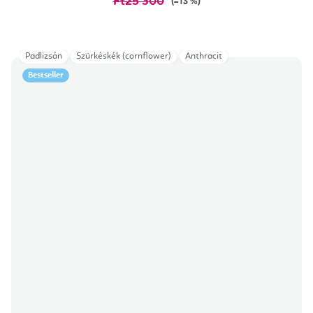
Ft25 300
(–13 %)
Padlizsán
Szürkéskék (cornflower)
Anthracit
Bestseller