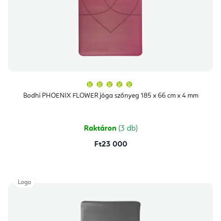
A
termék
átlagos
Bodhi PHOENIX FLOWER jóga szőnyeg 185 x 66 cm x 4 mm
értékelése
5-
ből
5,0
csillag.
Raktáron
(3 db)
Ft23 000
Logo