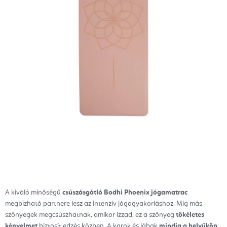
A kiváló minőségű
csúszásgátló
Bodhi Phoenix jógamatrac
megbízható partnere lesz az intenzív jógagyakorláshoz. Míg más
szőnyegek megcsúszhatnak, amikor izzad, ez a szőnyeg
tökéletes
kényelmet
biztosít edzés közben. A karok és lábak
mindig a helyükön