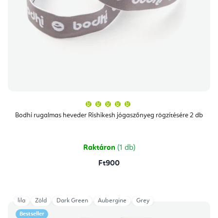
A
termék
átlagos
Bodhi rugalmas heveder Rishikesh jógaszőnyeg rögzítésére 2 db
értékelése
5-
ből
5,0
csillag.
Raktáron
(1 db)
Ft900
lila
Zöld
Dark Green
Aubergine
Grey
Bestseller