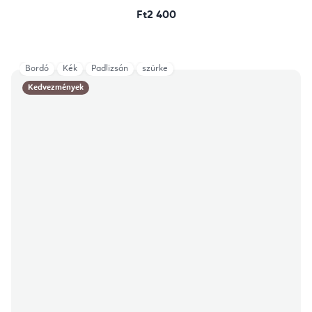
Ft2 400
Bordó
Kék
Padlizsán
szürke
Kedvezmények