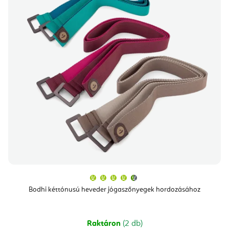
A
termék
átlagos
Bodhi kéttónusú heveder jógaszőnyegek hordozásához
értékelése
5-
ből
4,7
csillag.
Raktáron
(2 db)