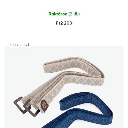
5-
ből
5,0
csillag.
Raktáron
(2 db)
Ft2 200
Bézs
Kék