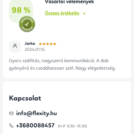
Vásárlói vélemények
c
98 %
Összes értékelés
Jarka
2024.01.15.
Gyors szállítás, nagyszerű kommunikáció. A dob
gyönyörű és csodálatosan szól. Nagy elégedettség.
Kapcsolat
info
@
flexity.hu
+3680088457