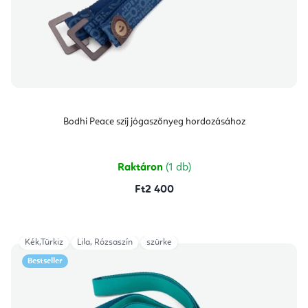
Bodhi Peace szíj jógaszőnyeg hordozásához
Raktáron
(1 db)
Ft2 400
Kék,Türkiz
Lila, Rózsaszín
szürke
Bestseller