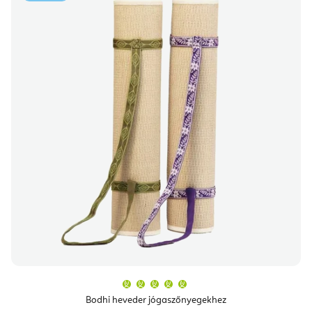
A
termék
átlagos
Bodhi heveder jógaszőnyegekhez
értékelése