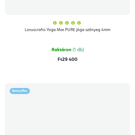
A
termék
átlagos
Lotuscrafts Yoga Mat PURE jóga szőnyeg 4mm
értékelése
5-
ből
5,0
csillag.
Raktáron
(1 db)
Ft29 400
Bestseller