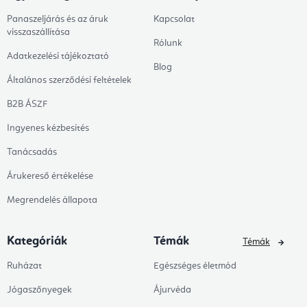
Panaszeljárás és az áruk
Kapcsolat
visszaszállítása
Rólunk
Adatkezelési tájékoztató
Blog
Általános szerződési feltételek
B2B ÁSZF
Ingyenes kézbesítés
Tanácsadás
Árukereső értékelése
Megrendelés állapota
Kategóriák
Témák
Témák
Ruházat
Egészséges életmód
Jógaszőnyegek
Ájurvéda