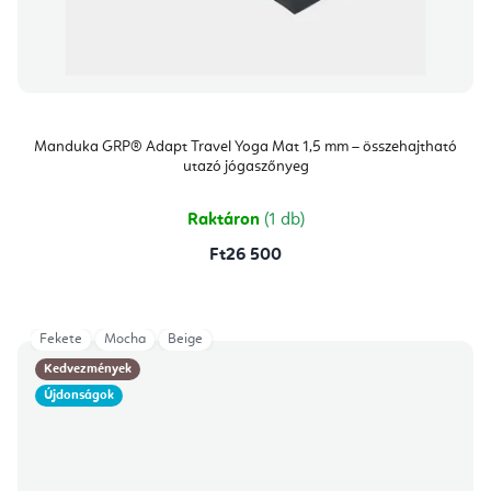
Manduka GRP® Adapt Travel Yoga Mat 1,5 mm – összehajtható
utazó jógaszőnyeg
Raktáron
(1 db)
Ft26 500
Fekete
Mocha
Beige
Kedvezmények
Újdonságok