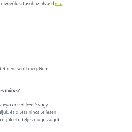
s megválasztásához olvasd
el a
etét nem sérül meg. Nem
m-t mérek?
kutya arccal lefelé vagy
juk, és a test nincs teljesen
em érjük el a teljes magasságot,