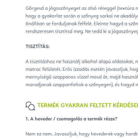
Görgesd a jógaszőnyeget az alsó réteggel (textúra nél
hogy a gyakorlat során a szőnyeg sarkai ne akadá
önállóan se forduljanak felfelé. Eleinte hagyd a sző
rendszeresen tisztítsd meg. Ne tedd ki a jógaszőnye
TISZTÍTÁS:
A tisztításhoz ne használj alkohol alapú oldatokat, 
matrac felületét. Erős izzadás esetén javasoljuk, ho
mennyiségű szappanos vízzel mosd át, majd használj 
maradjanak szappanfoltok a szőnyegen), és hagyd 
TERMÉK GYAKRAN FELTETT KÉRDÉSE
1. A heveder / csomagolás a termék része?
Nem ez nem. Javasoljuk, hogy hevederek vagy hordt