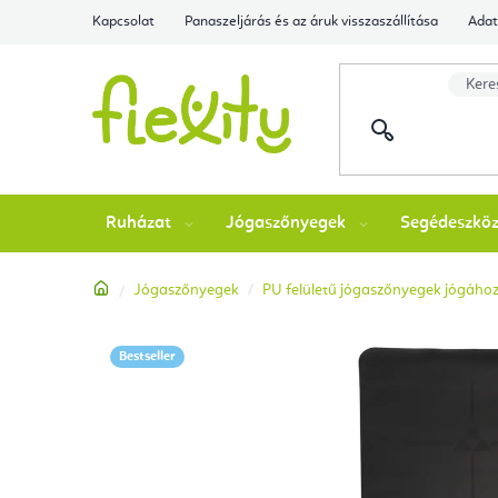
Ugrás
Kapcsolat
Panaszeljárás és az áruk visszaszállítása
Adat
a
fő
tartalomhoz
Ruházat
Jógaszőnyegek
Segédeszkö
Kezdőlap
Jógaszőnyegek
PU felületű jógaszőnyegek jógáho
Bestseller