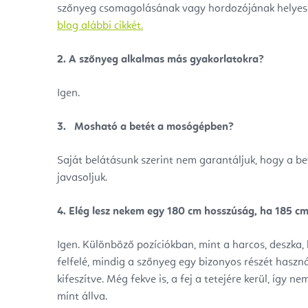
szőnyeg csomagolásának vagy hordozójának helye
blog alábbi cikkét.
2.
A szőnyeg alkalmas más gyakorlatokra?
Igen.
3.
Mosható a betét a mosógépben?
Saját belátásunk szerint nem garantáljuk, hogy a b
javasoljuk.
4.
Elég lesz nekem egy 180 cm hosszúság, ha 185 c
Igen. Különböző pozíciókban, mint a harcos, deszka, 
felfelé, mindig a szőnyeg egy bizonyos részét használ
kifeszítve. Még fekve is, a fej a tetejére kerül, így n
mint állva.