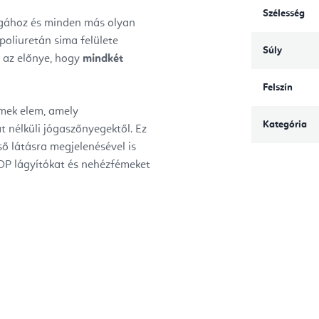
Szélesség
ógához és minden más olyan
 poliuretán sima felülete
Súly
 az előnye, hogy
mindkét
Felszín
mek elem, amely
Kategória
 nélküli jógaszőnyegektől. Ez
ő látásra megjelenésével is
OP lágyítókat és nehézfémeket