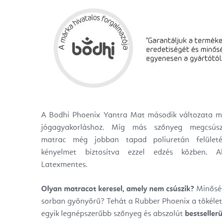
A Bodhi Phoenix Yantra Mat második változata me
jógagyakorláshoz. Míg más szőnyeg megcsús
matrac még jobban tapad poliuretán felületé
kényelmet biztosítva ezzel edzés közben. A
Latexmentes.
Olyan matracot keresel, amely nem csúszik?
Minőség
sorban gyönyörű? Tehát a Rubber Phoenix a tökélet
egyik legnépszerűbb szőnyeg és abszolút
bestseller