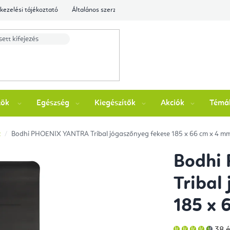
kezelési tájékoztató
Általános szerződési feltételek
Ellenőrizze a rende
zök
Egészség
Kiegészítők
Akciók
Témá
z
Bodhi PHOENIX YANTRA Tribal jógaszőnyeg fekete 185 x 66 cm x 4 m
Bodhi
Tribal
185 x 
A
38 é