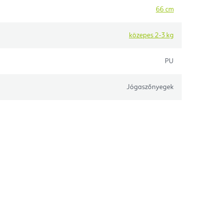
66 cm
közepes 2-3 kg
PU
Jógaszőnyegek