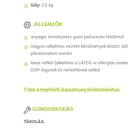
Súly:
2,5 kg
JELLEMZŐK
anyaga: természetes gumi poliuretán felülettel
nagyon alkalmas extrém körülmények között, külö
páratartalom esetén
latex nélkül (alkalmas a LATEX-re allergiás embe
DOP lágyítók és nehézfémek nélkül
7 tipp a megfelelő jógaszőnyeg kiválasztásához.
GONDOSKODÁS
TÁROLÁS: