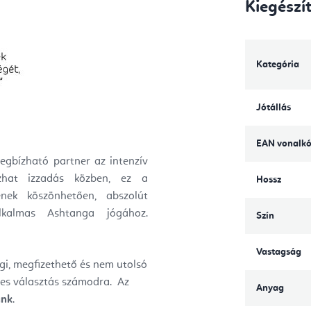
Kiegészí
Kategória
Jótállás
EAN vonalk
gbízható partner az intenzív
zhat izzadás közben, ez a
Hossz
nek köszönhetően, abszolút
lkalmas Ashtanga jógához.
Szín
Vastagság
i, megfizethető és nem utolsó
es választás számodra. Az
Anyag
ünk
.