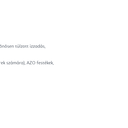
nösen túlzott izzadás,
rek számára), AZO festékek,