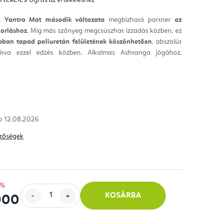
mék
gos
kelése
 Yantra
Mat
második változata
megbízható partner
az
korláshoz
. Míg más szőnyeg megcsúszhat izzadás közben, ez
ag.
ban tapad poliuretán felületének köszönhetően
, abszolút
sítva ezzel edzés közben. Alkalmas Ashtanga jógához.
12.08.2026
hetőségek
 %
KOSÁRBA
000