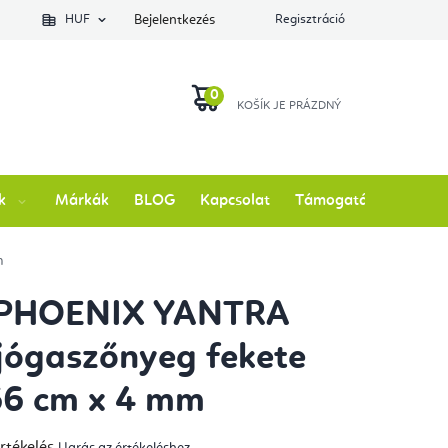
lés állapotát
HUF
Bejelentkezés
Regisztráció
KOSÁR
k
Márkák
BLOG
Kapcsolat
Támogatás
m
 PHOENIX YANTRA
 jógaszőnyeg fekete
66 cm x 4 mm
rtékelés
Ugrás az értékeléshez