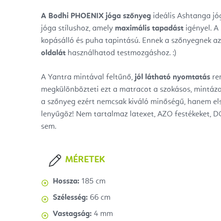
A Bodhi PHOENIX jóga szőnyeg
ideális Ashtanga j
jóga stílushoz, amely
maximális tapadást
igényel. A
kopásálló és puha tapintású. Ennek a szőnyegnek az
oldalát
használhatod testmozgáshoz. :)
A Yantra mintával feltűnő,
jól látható nyomtatás
re
megkülönbözteti ezt a matracot a szokásos, mintázat
a szőnyeg ezért nemcsak kiváló minőségű, hanem els
lenyűgöz! Nem tartalmaz latexet, AZO festékeket, D
sem.
MÉRETEK
Hossza:
185 cm
Szélesség:
66 cm
Vastagság:
4 mm