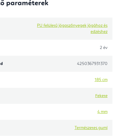
tő paraméterek
PU felületű jógaszőnyegek jógához és
edzéshez
2 év
ód
4250367931370
185 cm
Fekete
4 mm
Természetes gumi