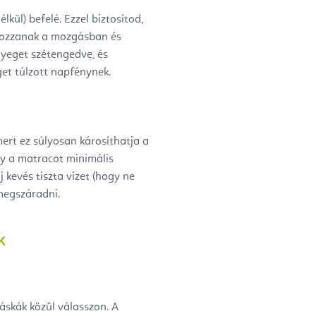
kül) befelé. Ezzel biztosítod,
lyozzanak a mozgásban és
nyeget szétengedve, és
get túlzott napfénynek.
mert ez súlyosan károsíthatja a
gy a matracot minimális
kevés tiszta vizet (hogy ne
megszáradni.
K
áskák közül válasszon. A