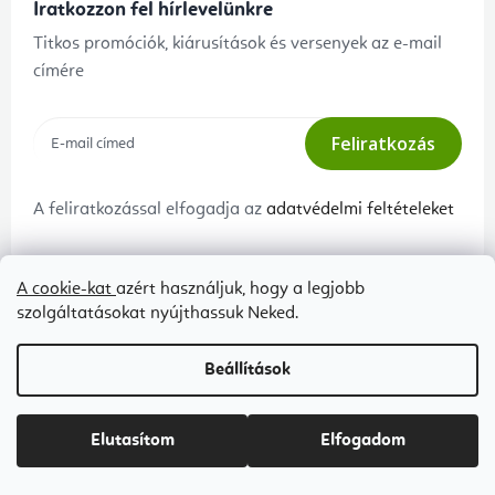
Iratkozzon fel hírlevelünkre
Titkos promóciók, kiárusítások és versenyek az e-mail
címére
Feliratkozás
A feliratkozással elfogadja az
adatvédelmi feltételeket
A cookie-kat
azért használjuk, hogy a legjobb
Ügyfélszolgálat
A Flexityről
szolgáltatásokat nyújthassuk Neked.
Panaszeljárás és az áruk
Kapcsolat
Beállítások
visszaszállítása
Rólunk
Adatkezelési tájékoztató
Blog
Elutasítom
Elfogadom
Általános szerződési feltételek
B2B ÁSZF