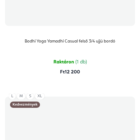
Bodhi Yoga Yamadhi Casual felső 3/4 ujjú bordó
Raktáron
(1 db)
Ft12 200
L
M
S
XL
Kedvezmények