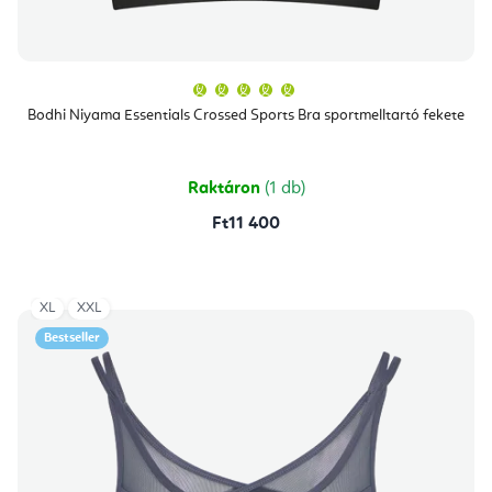
A
termék
átlagos
Bodhi Niyama Essentials Crossed Sports Bra sportmelltartó fekete
értékelése
5-
ből
5,0
csillag.
Raktáron
(1 db)
Ft11 400
XL
XXL
Bestseller