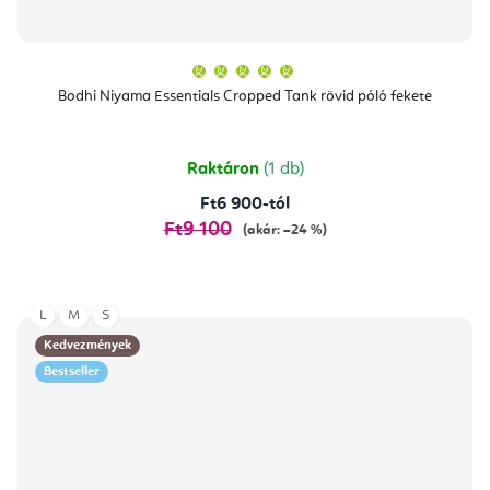
A
termék
átlagos
Bodhi Niyama Essentials Cropped Tank rövid póló fekete
értékelése
5-
ből
5,0
csillag.
Raktáron
(1 db)
Ft6 900-tól
Ft9 100
(akár: –24 %)
L
M
S
Kedvezmények
Bestseller