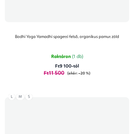
Bodhi Yoga Yamadhi spagetti felső, organikus pamut zöld
Raktáron
(1 db)
Ft9 100-tól
Ft11 500
(akár: –20 %)
L
M
S