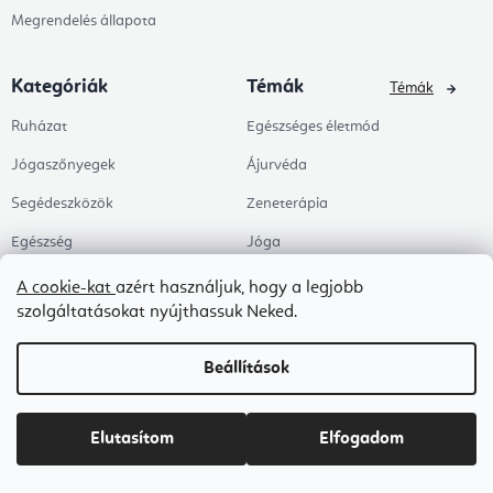
Megrendelés állapota
Kategóriák
Témák
Témák
Ruházat
Egészséges életmód
Jógaszőnyegek
Ájurvéda
Segédeszközök
Zeneterápia
Egészség
Jóga
Kiegészítők
Jógastúdióknak
A cookie-kat
azért használjuk, hogy a legjobb
szolgáltatásokat nyújthassuk Neked.
Árengedmények
Pilates
Témák
Munkahely és Home Office
Beállítások
Zen és meditáció
Aromaterápia
Elutasítom
Elfogadom
Egészséges alvás