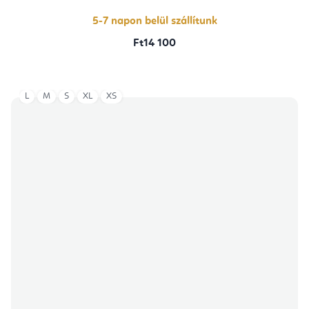
5,0
csillag.
5-7 napon belül szállítunk
Ft14 100
L
M
S
XL
XS