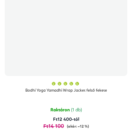
A
termék
átlagos
Bodhi Yoga Yamadhi Wrap Jacket felső fekete
értékelése
5-
ből
5,0
csillag.
Raktáron
(1 db)
Ft12 400-tól
Ft14 100
(akár: –12 %)