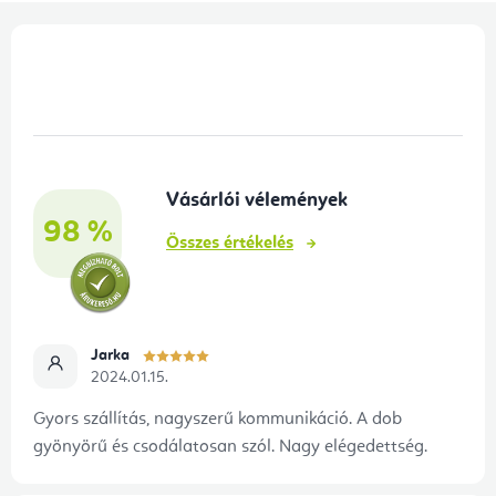
L
á
b
l
é
Vásárlói vélemények
c
98 %
Összes értékelés
Jarka
2024.01.15.
Gyors szállítás, nagyszerű kommunikáció. A dob
gyönyörű és csodálatosan szól. Nagy elégedettség.