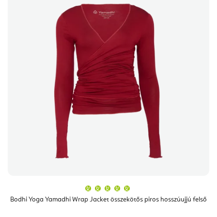
A
termék
átlagos
Bodhi Yoga Yamadhi Wrap Jacket összekötős piros hosszúujjú felső
értékelése
5-
ből