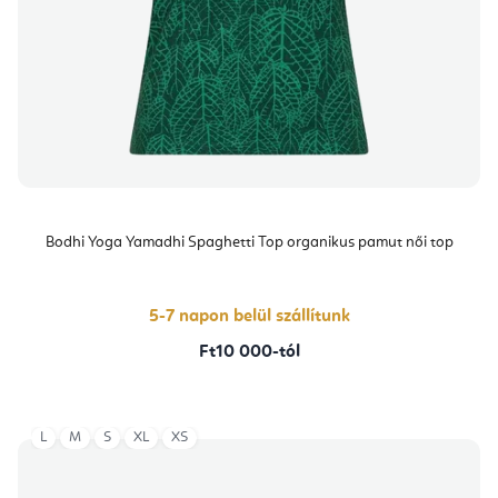
Bodhi Yoga Yamadhi Spaghetti Top organikus pamut női top
5-7 napon belül szállítunk
Ft10 000-tól
L
M
S
XL
XS