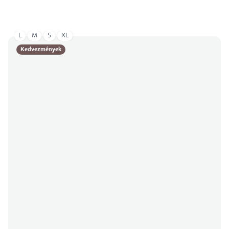
L
M
S
XL
Kedvezmények