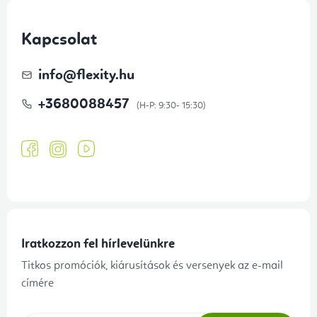
Kapcsolat
info
@
flexity.hu
+3680088457
Iratkozzon fel hírlevelünkre
Titkos promóciók, kiárusítások és versenyek az e-mail
címére