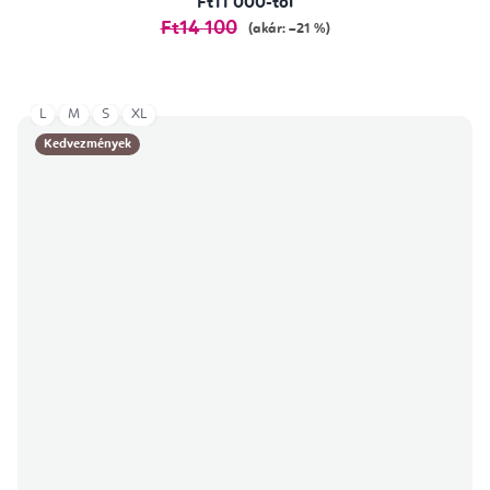
Ft11 000-tól
Ft14 100
(akár: –21 %)
L
M
S
XL
Kedvezmények