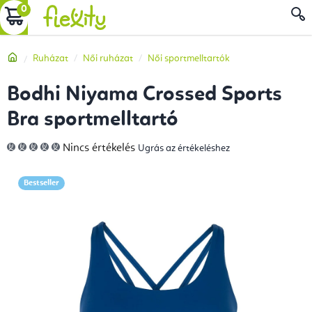
Ugrás
KOSÁR
a
fő
Kezdőlap
Ruházat
Női ruházat
Női sportmelltartók
tartalomhoz
Bodhi Niyama Crossed Sports
Bra sportmelltartó
A
Nincs értékelés
Ugrás az értékeléshez
termék
átlagos
értékelése
5-
Bestseller
ből
0,0
csillag.