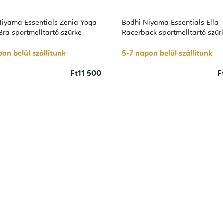
Niyama Essentials Zenia Yoga
Bodhi Niyama Essentials Ella
Bra sportmelltartó szürke
Racerback sportmelltartó szür
on belül szállítunk
5-7 napon belül szállítunk
Ft11 500
F