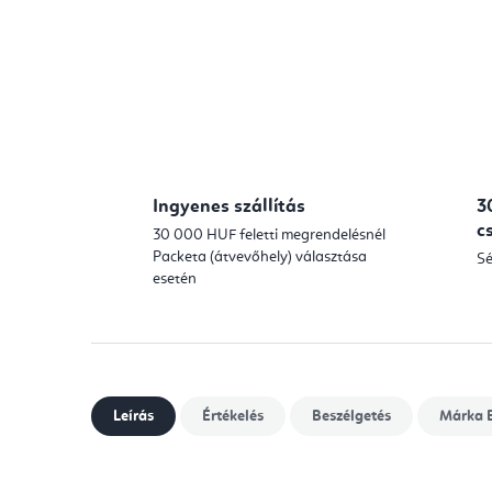
Ingyenes szállítás
3
c
30 000 HUF feletti megrendelésnél
Packeta (átvevőhely) választása
Sé
esetén
Leírás
Értékelés
Beszélgetés
Márka
B