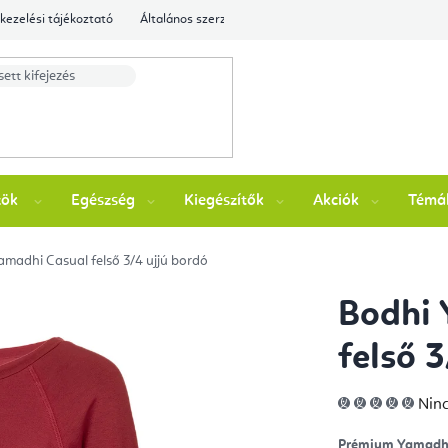
kezelési tájékoztató
Általános szerződési feltételek
Ellenőrizze a rende
zök
Egészség
Kiegészítők
Akciók
Témá
madhi Casual felső 3/4 ujjú bordó
Bodhi 
felső 
A
Ninc
ter
átla
érté
Prémium Yamadhi 
5-