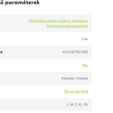
tő paraméterek
Női pólók és felsők jógához, fitneszhez,
futáshoz és testmozgáshoz
2 év
ód
4250367927830
Bor
Elasztán, Viskóza
3/4-es ujjú felső
L, M, S, XL, XS