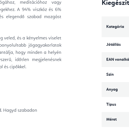
Kiegészí
gához, meditációhoz vagy
égekhez. A 94% viszkóz és 6%
 és elegendő szabad mozgást
Kategória
 veled, és a kényelmes viselet
Jótállás
bonyolultabb jógagyakorlatok
rantálja, hogy minden a helyén
zerű, időtlen megjelenésnek
EAN vonalk
 és cipőkkel.
Szín
Anyag
Típus
d. Hagyd szabadon
Méret