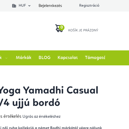
lés állapotát
HUF
Bejelentkezés
Regisztráció
KOSÁR
k
Márkák
BLOG
Kapcsolat
Támogatás
Yoga Yamadhi Casual
3/4 ujjú bordó
s értékelés
Ugrás az értékeléshez
mék
gos
kelése
női ruha kollekció a német Bodhi márkától végre nálunk