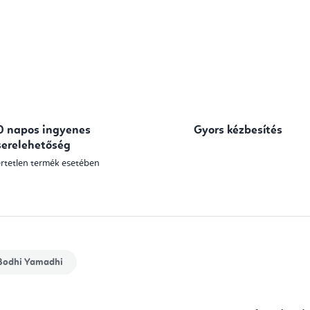
0 napos ingyenes
Gyors kézbesítés
serelehetőség
rtetlen termék esetében
odhi Yamadhi