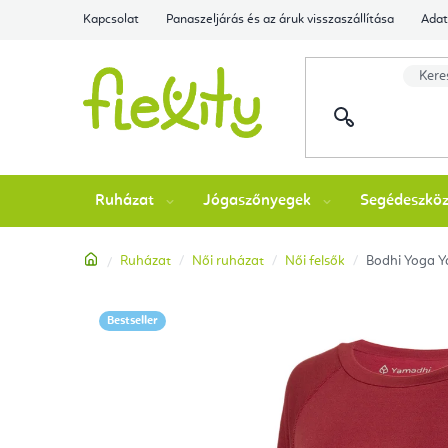
Ugrás
Kapcsolat
Panaszeljárás és az áruk visszaszállítása
Adat
a
fő
tartalomhoz
Ruházat
Jógaszőnyegek
Segédeszkö
Kezdőlap
Ruházat
Női ruházat
Női felsők
Bodhi Yoga Ya
Bestseller