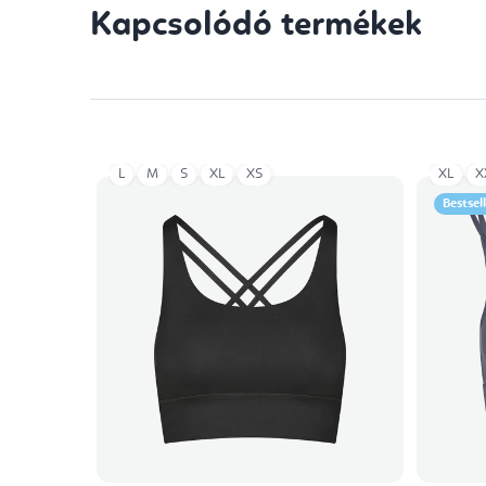
Kapcsolódó termékek
L
M
S
XL
XS
XL
X
Bestsel