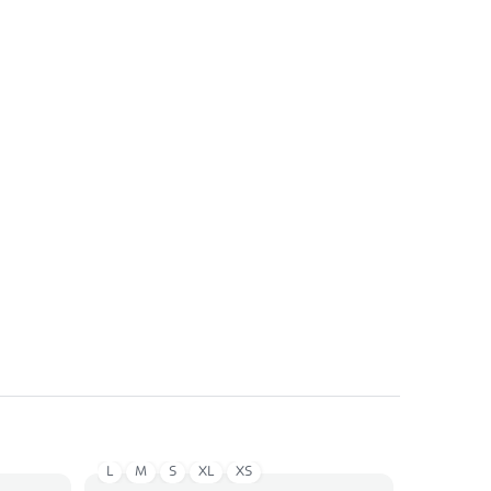
L
M
S
XL
XS