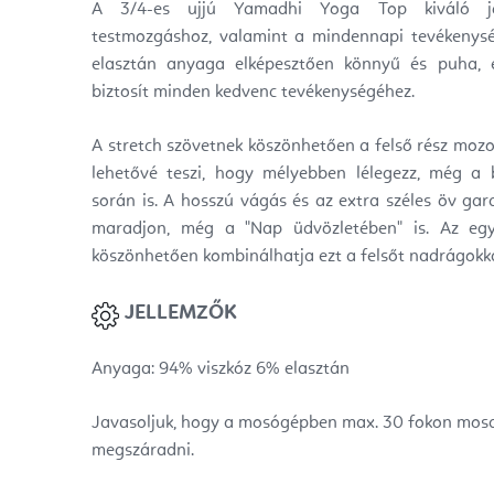
A 3/4-es ujjú Yamadhi Yoga Top kiváló jó
testmozgáshoz, valamint a mindennapi tevékenys
elasztán anyaga elképesztően könnyű és puha,
biztosít minden kedvenc tevékenységéhez.
A stretch szövetnek köszönhetően a felső rész mozog
lehetővé teszi, hogy mélyebben lélegezz, még a 
során is. A hosszú vágás és az extra széles öv ga
maradjon, még a "Nap üdvözletében" is. Az egys
köszönhetően kombinálhatja ezt a felsőt nadrágokkal
JELLEMZŐK
Anyaga: 94% viszkóz 6% elasztán
Javasoljuk, hogy a mosógépben max. 30 fokon mos
megszáradni.