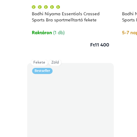
A
termék
átlagos
Bodhi Niyama Essentials Crossed
Bodhi 
értékelése
5-
Sports Bra sportmelltartó fekete
Sports 
ből
5,0
csillag.
Raktáron
(1 db)
5-7 nap
Ft11 400
Fekete
Zöld
Bestseller