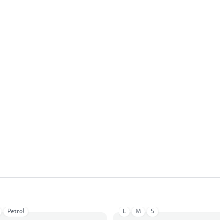
Petrol
L
M
S