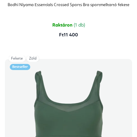
termék
átlagos
Bodhi Niyama Essentials Crossed Sports Bra sportmelltartó fekete
értékelése
5-
ből
5,0
csillag.
Raktáron
(1 db)
Ft11 400
Fekete
Zöld
Bestseller