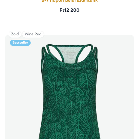
5-7 napon belül szállítunk
Ft12 200
Zöld
Wine Red
Bestseller