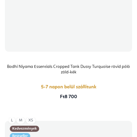
Bodhi Niyama Essentials Cropped Tank Dusty Turquoise rövid póló
zöld-kék
5-7 napon belül szállítunk
Ft8 700
L
M
XS
Kedvezmények
Bestseller