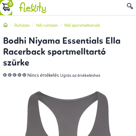
Ugrás
KOSÁR
a
fő
Kezdőlap
Ruházat
Női ruházat
Női sportmelltartók
tartalomhoz
Bodhi Niyama Essentials Ella
Racerback sportmelltartó
szürke
A
Nincs értékelés
Ugrás az értékeléshez
termék
átlagos
értékelése
5-
ből
0,0
csillag.