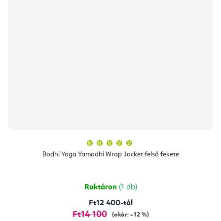
A
termék
átlagos
Bodhi Yoga Yamadhi Wrap Jacket felső fekete
értékelése
5-
ből
5,0
csillag.
Raktáron
(1 db)
Ft12 400-tól
Ft14 100
(akár: –12 %)