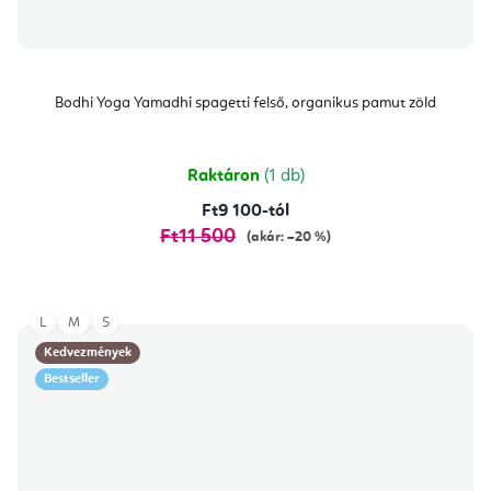
Bodhi Yoga Yamadhi spagetti felső, organikus pamut zöld
Raktáron
(1 db)
Ft9 100-tól
Ft11 500
(akár: –20 %)
L
M
S
Kedvezmények
Bestseller