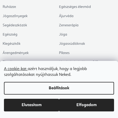
Ruházat
Egészséges életmód
Jógaszőnyegek
Ájurvéda
Segédeszközök
Zeneterápia
Egészség
Jóga
Kiegészítők
Jógastúdióknak
Árengedmények
Pilates
Témák
Munkahely és Home Office
A cookie-kat
azért használjuk, hogy a legjobb
Zen és meditáció
szolgáltatásokat nyújthassuk Neked.
Aromaterápia
Beállítások
Egészséges alvás
Kedvenceink
Elutasítom
Elfogadom
Copyright 2026
Flexity
. Minden jog fenntartva.
Süti beállítások szerkesztése