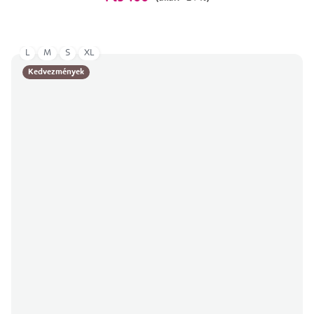
L
M
S
XL
Kedvezmények