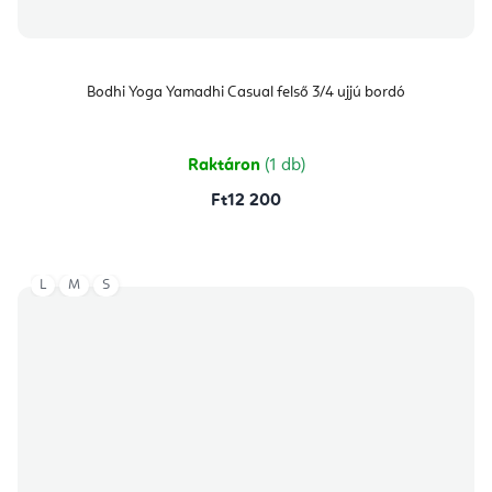
Bodhi Yoga Yamadhi Casual felső 3/4 ujjú bordó
Raktáron
(1 db)
Ft12 200
L
M
S