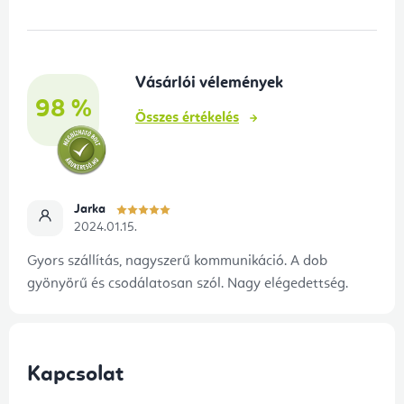
b
l
é
Vásárlói vélemények
c
98 %
Összes értékelés
Jarka
2024.01.15.
Gyors szállítás, nagyszerű kommunikáció. A dob
gyönyörű és csodálatosan szól. Nagy elégedettség.
Kapcsolat