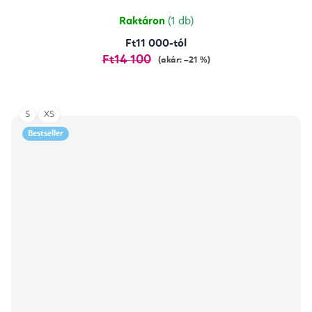
Raktáron
(1 db)
Ft11 000-tól
Ft14 100
(akár: –21 %)
S
XS
Bestseller