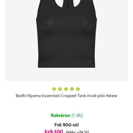
A
termék
átlagos
Bodhi Niyama Essentials Cropped Tank rövid póló fekete
értékelése
5-
ből
5,0
csillag.
Raktáron
(1 db)
Ft6 900-tól
Ft9 100
(akár: –24 %)