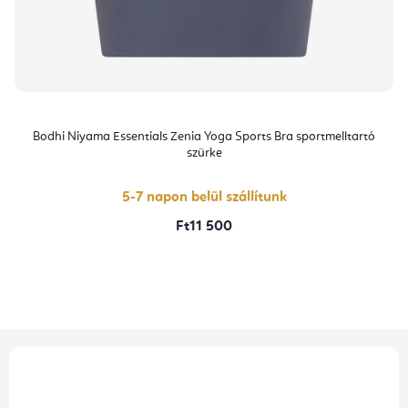
Bodhi Niyama Essentials Zenia Yoga Sports Bra sportmelltartó
szürke
5-7 napon belül szállítunk
Ft11 500
L
á