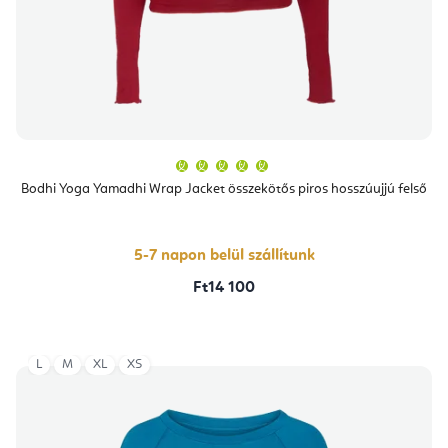
A
termék
átlagos
Bodhi Yoga Yamadhi Wrap Jacket összekötős piros hosszúujjú felső
értékelése
5-
ből
5,0
csillag.
5-7 napon belül szállítunk
Ft14 100
L
M
XL
XS