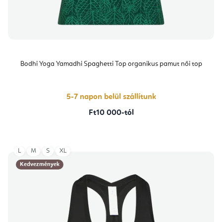
Bodhi Yoga Yamadhi Spaghetti Top organikus pamut női top
5-7 napon belül szállítunk
Ft10 000-tól
L
M
S
XL
Kedvezmények