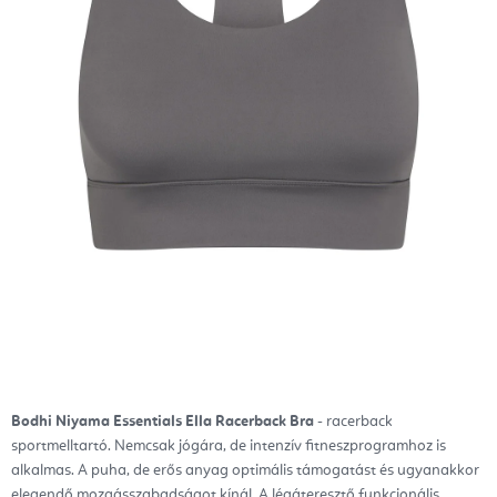
Bodhi Niyama Essentials Ella Racerback Bra
- racerback
sportmelltartó. Nemcsak jógára,
de intenzív fitneszprogramhoz is
alkalmas
. A puha, de erős anyag optimális támogatást és ugyanakkor
elegendő mozgásszabadságot kínál. A légáteresztő funkcionális