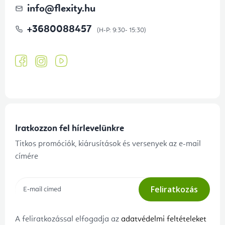
info
@
flexity.hu
+3680088457
Iratkozzon fel hírlevelünkre
Titkos promóciók, kiárusítások és versenyek az e-mail
címére
Feliratkozás
A feliratkozással elfogadja az
adatvédelmi feltételeket