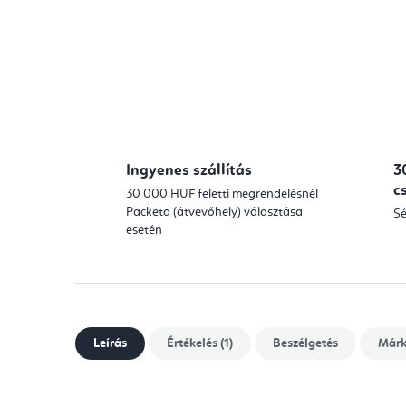
Ingyenes szállítás
3
c
30 000 HUF feletti megrendelésnél
Packeta (átvevőhely) választása
Sé
esetén
Leírás
Értékelés (1)
Beszélgetés
Már