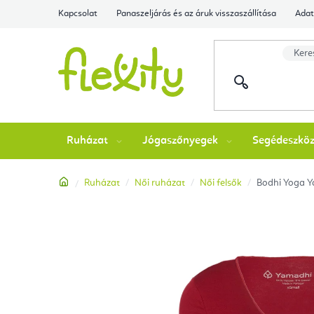
Ugrás
Kapcsolat
Panaszeljárás és az áruk visszaszállítása
Adat
a
fő
tartalomhoz
Ruházat
Jógaszőnyegek
Segédeszkö
Kezdőlap
Ruházat
Női ruházat
Női felsők
Bodhi Yoga Y