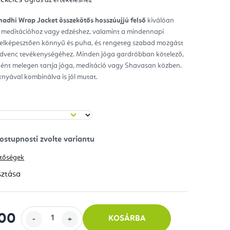
mék
gos
kelése
adhi Wrap Jacket összekötős hosszúujjú felső
kiválóan
 meditációhoz vagy edzéshez, valamint a mindennapi
ag.
 elképesztően könnyű és puha, és rengeteg szabad mozgást
edvenc tevékenységéhez. Minden jóga gardróbban kötelező,
ént melegen tartja jóga, meditáció vagy Shavasan közben.
nyával kombinálva is jól mutat.
hetőségek
sztása
100
KOSÁRBA