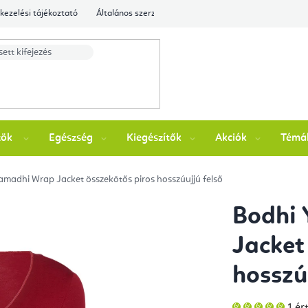
kezelési tájékoztató
Általános szerződési feltételek
Ellenőrizze a rende
zök
Egészség
Kiegészítők
Akciók
Témá
amadhi Wrap Jacket összekötős piros hosszúujjú felső
Bodhi
Jacket
hosszú
A
1 ér