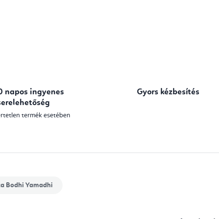
Egységár:
0 napos ingyenes
Gyors kézbesítés
serelehetőség
rtetlen termék esetében
ka
Bodhi Yamadhi