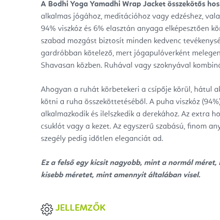
A Bodhi Yoga Yamadhi Wrap Jacket összekötős hoss
alkalmas jógához, meditációhoz vagy edzéshez, vala
94% viszkóz és 6% elasztán anyaga elképesztően kö
szabad mozgást biztosít minden kedvenc tevékenys
gardróbban kötelező, mert jógapulóverként melegen 
Shavasan közben. Ruhával vagy szoknyával kombinál
Ahogyan a ruhát körbetekeri a csípője körül, hátul a
kötni a ruha összeköttetéséből. A puha viszkóz (94%
alkalmazkodik és ilelszkedik a derekához. Az extra h
csuklót vagy a kezet. Az egyszerű szabású, finom a
szegély pedig időtlen eleganciát ad.
Ez a felső egy kicsit nagyobb, mint a normál méret,
kisebb méretet, mint amennyit általában visel.
JELLEMZŐK