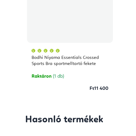
A
termék
átlagos
Bodhi Niyama Essentials Crossed
értékelése
5-
Sports Bra sportmelltartó fekete
ből
5,0
csillag.
Raktáron
(1 db)
Ft11 400
Hasonló termékek