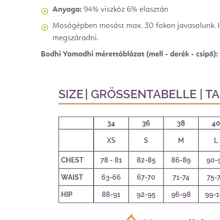
Anyaga:
94% viszkóz 6% elasztán
Mosógépben mosást max. 30 fokon javasolunk. H
megszáradni.
Bodhi Yamadhi mérettáblázat (mell - derék - csípő):