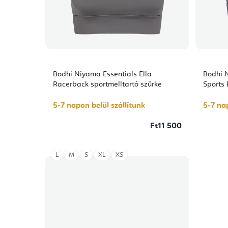
Bodhi Niyama Essentials Ella
Bodhi 
Racerback sportmelltartó szürke
Sports 
5-7 napon belül szállítunk
5-7 nap
Ft11 500
L
M
S
XL
XS