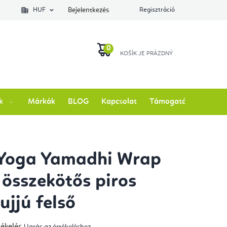
lés állapotát
HUF
Bejelentkezés
Regisztráció
KOSÁR
k
Márkák
BLOG
Kapcsolat
Támogatás
 Yoga Yamadhi Wrap
 összekötős piros
ujjú felső
tékelés
Ugrás az értékeléshez