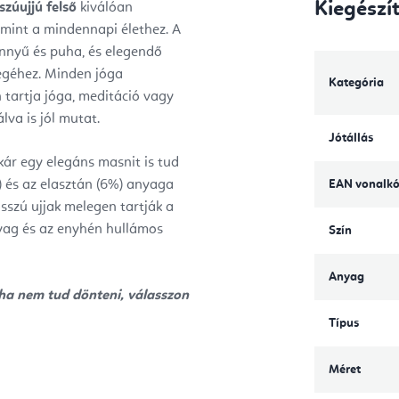
Kiegészí
zúujjú felső
kiválóan
mint a mindennapi élethez. A
nnyű és puha, és elegendő
égéhez. Minden jóga
Kategória
tartja jóga, meditáció vagy
va is jól mutat.
Jótállás
kár egy elegáns masnit is tud
) és az elasztán (6%) anyaga
EAN vonalk
osszú ujjak melegen tartják a
nyag és az enyhén hullámos
Szín
Anyag
 ha nem tud dönteni, válasszon
Típus
Méret