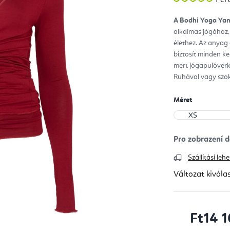
ter
átla
érté
A Bodhi Yoga Yam
5-
ből
alkalmas jógához,
5,0
csill
élethez. Az anyag
biztosít minden k
mert jógapulóverk
Ruhával vagy szok
Méret
Szállítási le
Változat kivála
Ft14 