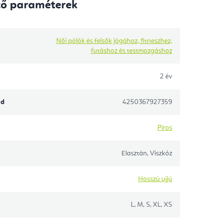
tő paraméterek
Női pólók és felsők jógához, fitneszhez,
futáshoz és testmozgáshoz
2 év
ód
4250367927359
Piros
Elasztán, Viszkóz
Hosszú ujjú
L, M, S, XL, XS