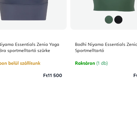
Niyama Essentials Zenia Yoga
Bodhi Niyama Essentials Zeni
Bra sportmelltartó szürke
Sportmelltartó
on belül szállítunk
Raktáron
(1 db)
Ft11 500
F