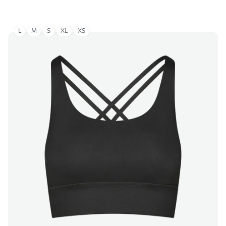
L
M
S
XL
XS