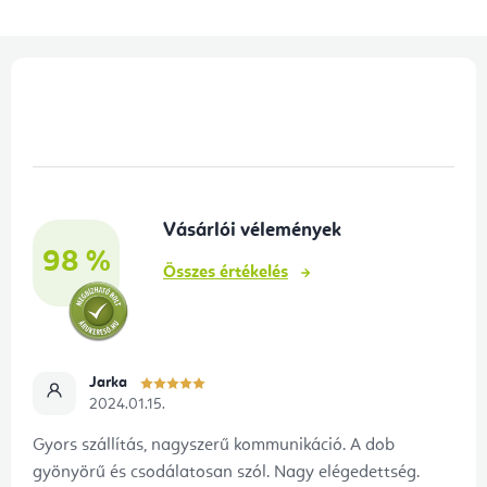
L
á
b
l
é
Vásárlói vélemények
c
98 %
Összes értékelés
Jarka
2024.01.15.
Gyors szállítás, nagyszerű kommunikáció. A dob
gyönyörű és csodálatosan szól. Nagy elégedettség.