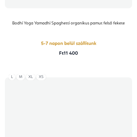
Bodhi Yoga Yamadhi Spaghetti organikus pamut felső fekete
5-7 napon belül szállítunk
Ft11 400
L
M
XL
XS