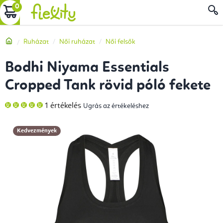
Ugrás
KOSÁR
a
fő
Kezdőlap
Ruházat
Női ruházat
Női felsők
tartalomhoz
Bodhi Niyama Essentials
Cropped Tank rövid póló fekete
A
1 értékelés
Ugrás az értékeléshez
termék
átlagos
értékelése
5-
Kedvezmények
ből
5,0
csillag.