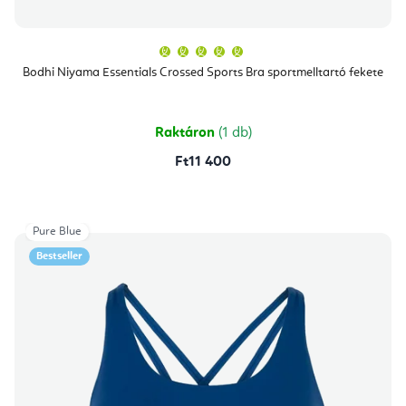
A
termék
átlagos
Bodhi Niyama Essentials Crossed Sports Bra sportmelltartó fekete
értékelése
5-
ből
5,0
csillag.
Raktáron
(1 db)
Ft11 400
Pure Blue
Bestseller