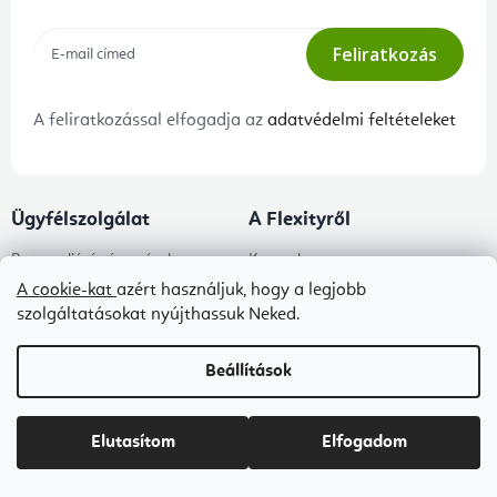
Feliratkozás
A feliratkozással elfogadja az
adatvédelmi feltételeket
Ügyfélszolgálat
A Flexityről
Panaszeljárás és az áruk
Kapcsolat
visszaszállítása
A cookie-kat
azért használjuk, hogy a legjobb
Rólunk
szolgáltatásokat nyújthassuk Neked.
Adatkezelési tájékoztató
Blog
Általános szerződési feltételek
Beállítások
B2B ÁSZF
Ingyenes kézbesítés
Elutasítom
Elfogadom
Tanácsadás