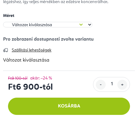
légzéshez, így teljes mértékben az edzésre koncentrálhat.
Méret
Szállítási lehetőségek
Változat kiválasztása
akár: –24 %
Ft9 100-tól
Ft6 900
-tól
Egységár:
KOSÁRBA