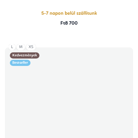
5-7 napon belül szállítunk
Ft8 700
L
M
XS
Kedvezmények
Bestseller