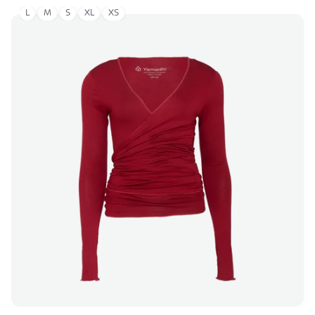
L
M
S
XL
XS