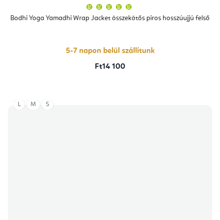
A
termék
átlagos
Bodhi Yoga Yamadhi Wrap Jacket összekötős piros hosszúujjú felső
értékelése
5-
ből
5,0
csillag.
5-7 napon belül szállítunk
Ft14 100
L
M
S