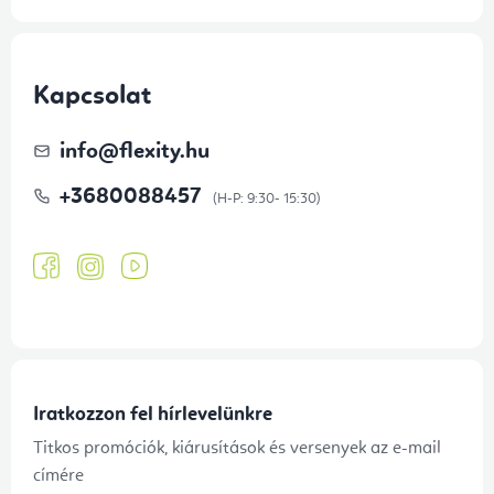
Kapcsolat
info
@
flexity.hu
+3680088457
Iratkozzon fel hírlevelünkre
Titkos promóciók, kiárusítások és versenyek az e-mail
címére