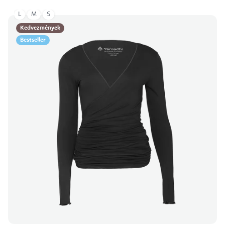
L
M
S
Kedvezmények
Bestseller