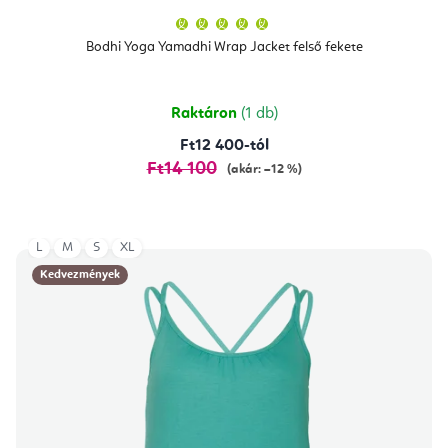
A
termék
átlagos
Bodhi Yoga Yamadhi Wrap Jacket felső fekete
értékelése
5-
ből
5,0
csillag.
Raktáron
(1 db)
Ft12 400-tól
Ft14 100
(akár: –12 %)
L
M
S
XL
Kedvezmények