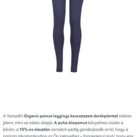
A Yamadhi
Organic pamut leggings keresztezett derékpánttal
többet
jelent, mint az edzés alapja.
A puha biopamut
kényelmes viselet a
bőrön, a
10%-os elasztán
tartalom pedig gondoskodik arról, hogy a
nadrág alkalmazkodjon az Ön igényeihez – függetlenül attól, hogy egy