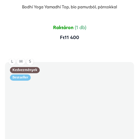
Bodhi Yoga Yamadhi Top, bio pamutból, pántokkal
Raktáron
(1 db)
Ft11 400
L
M
S
Kedvezmények
Bestseller