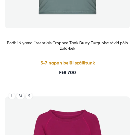
Bodhi Niyama Essentials Cropped Tank Dusty Turquoise rövid póló
zöld-kék
5-7 napon belül szállítunk
Ft8 700
L
M
S