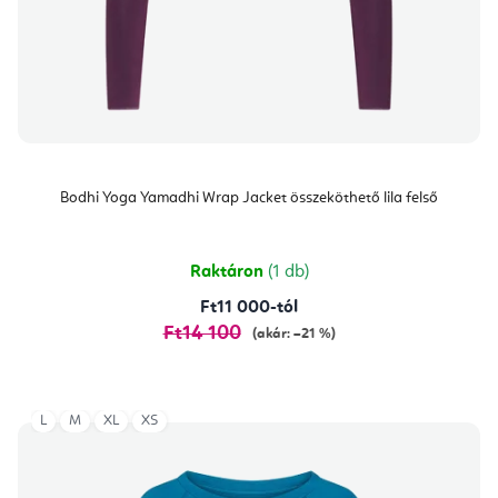
Bodhi Yoga Yamadhi Wrap Jacket összeköthető lila felső
Raktáron
(1 db)
Ft11 000-tól
Ft14 100
(akár: –21 %)
L
M
XL
XS