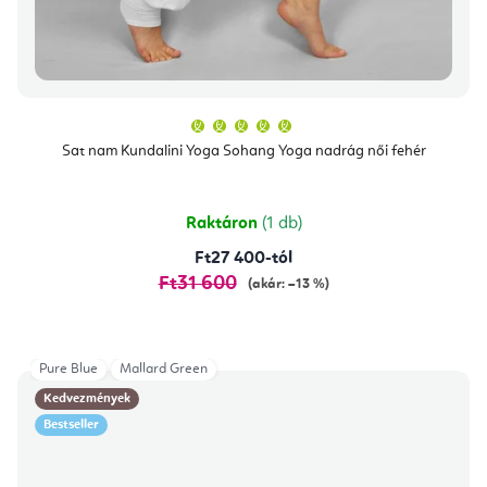
A
termék
átlagos
Sat nam Kundalini Yoga Sohang Yoga nadrág női fehér
értékelése
5-
ből
5,0
csillag.
Raktáron
(1 db)
Ft27 400-tól
Ft31 600
(akár: –13 %)
Pure Blue
Mallard Green
Kedvezmények
Bestseller