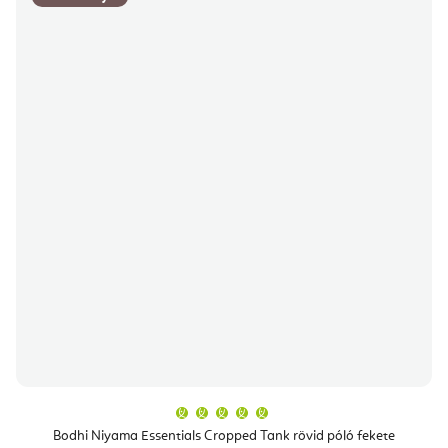
A
termék
átlagos
Bodhi Niyama Essentials Cropped Tank rövid póló fekete
értékelése