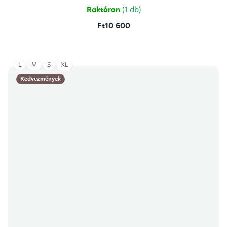
Raktáron
(1 db)
Ft10 600
L
M
S
XL
Kedvezmények