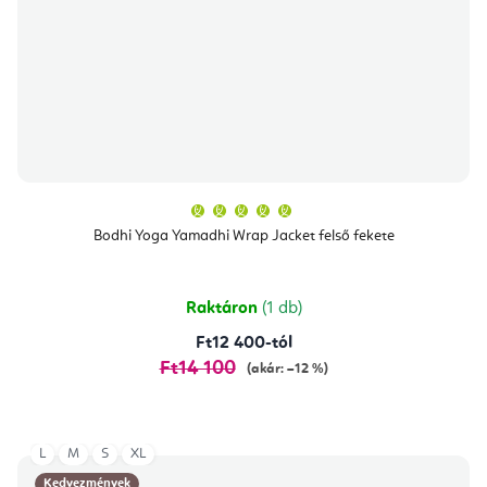
A
termék
átlagos
Bodhi Yoga Yamadhi Wrap Jacket felső fekete
értékelése
5-
ből
5,0
csillag.
Raktáron
(1 db)
Ft12 400-tól
Ft14 100
(akár: –12 %)
L
M
S
XL
Kedvezmények