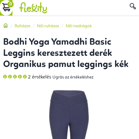
Ugrás
KOSÁR
a
fő
Kezdőlap
Ruházat
Női ruházat
Női nadrágok
tartalomhoz
Bodhi Yoga Yamadhi Basic
Leggins keresztezett derék
Organikus pamut leggings kék
A
2 értékelés
Ugrás az értékeléshez
termék
átlagos
értékelése
5-
ből
5,0
csillag.