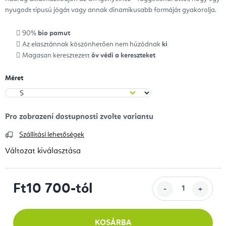
nyugodt típusú jógát vagy annak dinamikusabb formáját gyakorolja.
90%
bio pamut
Az elasztánnak köszönhetően nem húzódnak
ki
Magasan keresztezett
öv védi a kereszteket
Méret
Szállítási lehetőségek
Változat kiválasztása
Ft10 700
-tól
Egységár:
KOSÁRBA