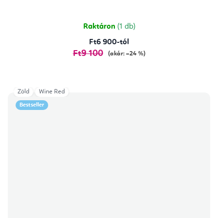
5-
ből
5,0
csillag.
Raktáron
(1 db)
Ft6 900-tól
Ft9 100
(akár: –24 %)
Zöld
Wine Red
Bestseller