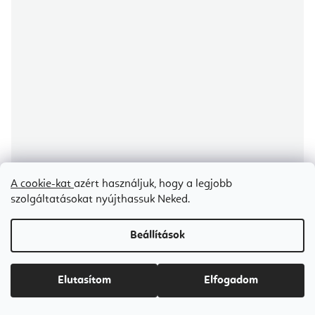
A cookie-kat
azért használjuk, hogy a legjobb
szolgáltatásokat nyújthassuk Neked.
Beállítások
Bodhi Yoga Yamadhi Hip Skirt Leggins - leggings szoknyával
Elutasítom
Elfogadom
Raktáron
(1 db)
Ft14 900