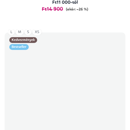
Ft11 000-tól
Ft14 900
(akár: –26 %)
L
M
S
XS
Kedvezmények
Bestseller