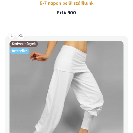
5-7 napon belül szállítunk
Ft14 900
L
XL
Kedvezmények
Bestseller