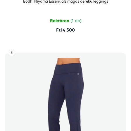
Bodhi Niyama Essentials magas derekú leggings
Raktáron
(1 db)
Ft14 500
S