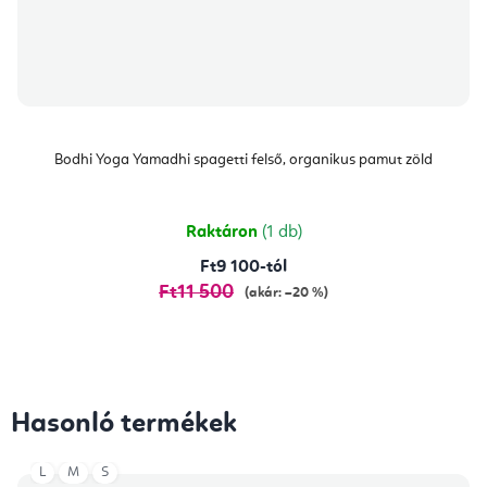
Bodhi Yoga Yamadhi spagetti felső, organikus pamut zöld
Raktáron
(1 db)
Ft9 100-tól
Ft11 500
(akár: –20 %)
Hasonló termékek
L
M
S