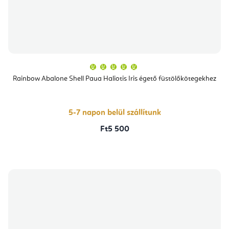
A
termék
átlagos
Rainbow Abalone Shell Paua Haliotis Iris égető füstölőkötegekhez
értékelése
5-
ből
5,0
csillag.
5-7 napon belül szállítunk
Ft5 500