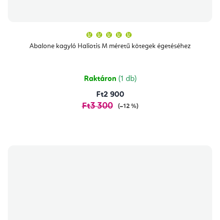
A
termék
átlagos
Abalone kagyló Haliotis M méretű kötegek égetéséhez
értékelése
5-
ből
5,0
csillag.
Raktáron
(1 db)
Ft2 900
Ft3 300
(–12 %)