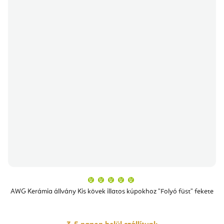
A
termék
átlagos
AWG Kerámia állvány Kis kövek illatos kúpokhoz "Folyó füst" fekete
értékelése
5-
ből
5,0
csillag.