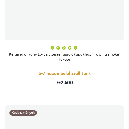
A
termék
átlagos
Kerámia állvány Lotus vízesés füstölőkúpokhoz "Flowing smoke"
értékelése
fekete
5-
ből
5,0
csillag.
5-7 napon belül szállítunk
Ft2 400
Kedvezmények