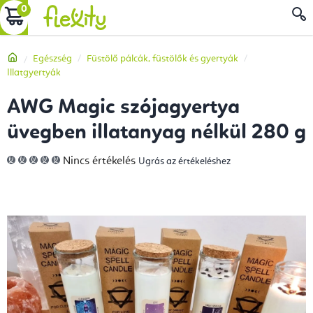
Ugrás
KOSÁR
a
fő
Kezdőlap
Egészség
Füstölő pálcák, füstölők és gyertyák
tartalomhoz
Illatgyertyák
AWG Magic szójagyertya
üvegben illatanyag nélkül 280 g
A
Nincs értékelés
Ugrás az értékeléshez
termék
átlagos
értékelése
5-
ből
0,0
csillag.