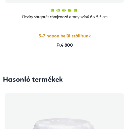
A
termék
átlagos
Flexity sárgaréz tömjénező arany színű 6 x 5,5 cm
értékelése
5-
ből
5,0
csillag.
5-7 napon belül szállítunk
Ft4 800
Hasonló termékek