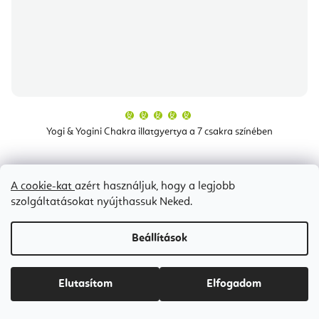
A
termék
átlagos
Yogi & Yogini Chakra illatgyertya a 7 csakra színében
értékelése
5-
ből
5,0
csillag.
5-7 napon belül szállítunk
A cookie-kat
azért használjuk, hogy a legjobb
szolgáltatásokat nyújthassuk Neked.
Ft4 400
Beállítások
Elutasítom
Elfogadom