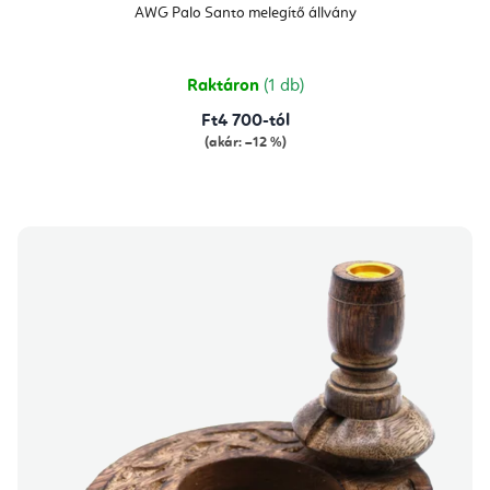
AWG Palo Santo melegítő állvány
Raktáron
(1 db)
Ft4 700-tól
(akár: –12 %)