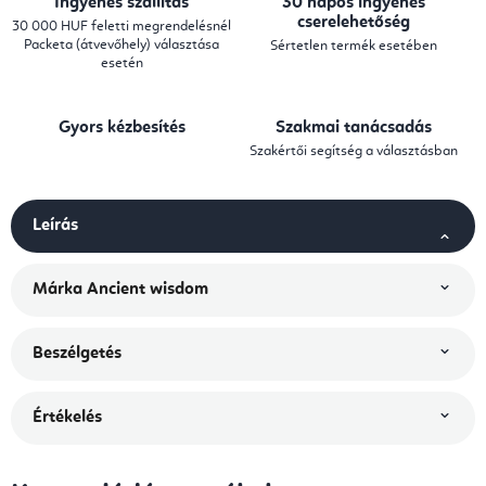
Ingyenes szállítás
30 napos ingyenes
cserelehetőség
30 000 HUF feletti megrendelésnél
Packeta (átvevőhely) választása
Sértetlen termék esetében
esetén
Gyors kézbesítés
Szakmai tanácsadás
Szakértői segítség a választásban
Leírás
Márka
Ancient wisdom
Beszélgetés
Értékelés