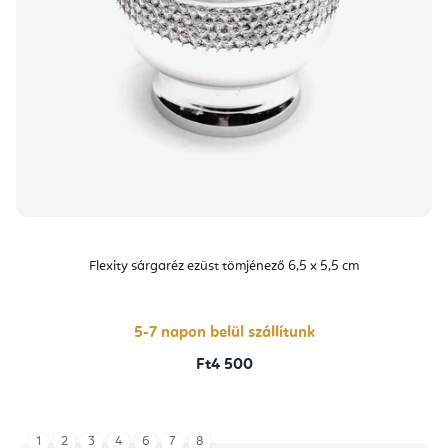
Flexity sárgaréz ezüst tömjénező 6,5 x 5,5 cm
5-7 napon belül szállítunk
Ft4 500
1
2
3
4
6
7
8