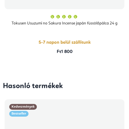
A
termék
átlagos
Tokusen Usuzumi no Sakura Incense japán füstölőpálca 24 g
értékelése
5-
ből
5,0
csillag.
5-7 napon belül szállítunk
Ft1 800
Hasonló termékek
Kedvezmények
Bestseller