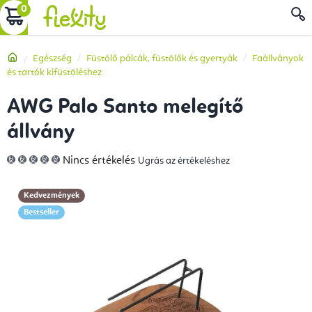
Ugrás
KOSÁR
a
fő
Kezdőlap
Egészség
Füstölő pálcák, füstölők és gyertyák
Faállványok
tartalomhoz
és tartók kifüstöléshez
AWG Palo Santo melegítő
állvány
A
Nincs értékelés
Ugrás az értékeléshez
termék
átlagos
értékelése
5-
Kedvezmények
ből
0,0
Bestseller
csillag.