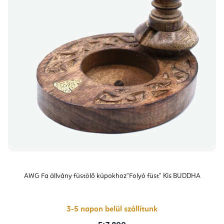
AWG Fa állvány füstölő kúpokhoz"Folyó füst" Kis BUDDHA
3-5 napon belül szállítunk