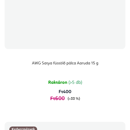
AWG Satya füstölő pálca Aaruda 15 g
Raktáron
(>5 db)
Ft400
Ft600
(–33 %)
Kedvezmények