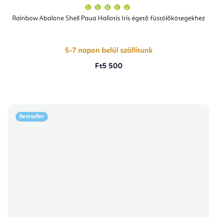
A
termék
átlagos
Rainbow Abalone Shell Paua Haliotis Iris égető füstölőkötegekhez
értékelése
5-
ből
5,0
csillag.
5-7 napon belül szállítunk
Ft5 500
Bestseller