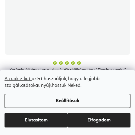
A
termék
átlagos
Kerámia állvány Lotus vízesés füstölőkúpokhoz "Flowing smoke"
értékelése
fekete
5-
A cookie-kat
azért használjuk, hogy a legjobb
ből
5,0
szolgáltatásokat nyújthassuk Neked.
csillag.
5-7 napon belül szállítunk
Ft2 400
Beállítások
Elutasítom
Elfogadom
Bestseller