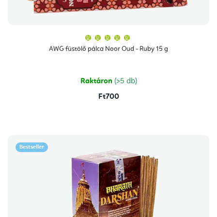
A
termék
átlagos
AWG füstölő pálca Noor Oud - Ruby 15 g
értékelése
5-
ből
5,0
csillag.
Raktáron
(>5 db)
Ft700
Bestseller