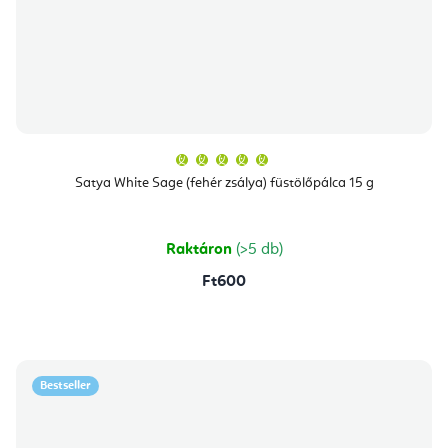
A
termék
átlagos
Satya White Sage (fehér zsálya) füstölőpálca 15 g
értékelése
5-
ből
5,0
csillag.
Raktáron
(>5 db)
Ft600
Bestseller