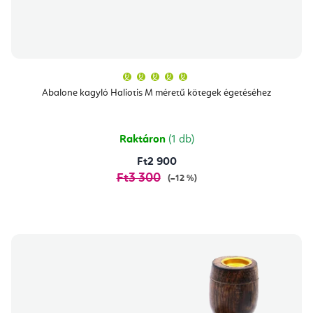
A
termék
átlagos
Abalone kagyló Haliotis M méretű kötegek égetéséhez
értékelése
5-
ből
5,0
csillag.
Raktáron
(1 db)
Ft2 900
Ft3 300
(–12 %)