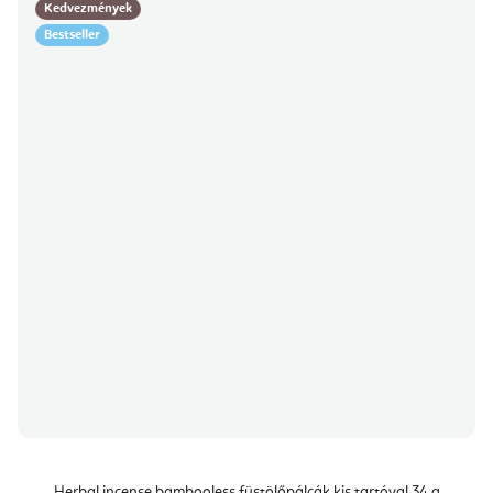
Kedvezmények
Bestseller
Herbal incense bambooless füstölőpálcák kis tartóval 34 g