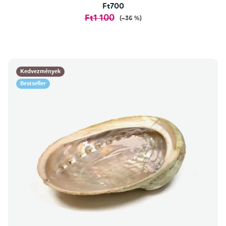
Ft700
Ft1 100
(–36 %)
Kedvezmények
Bestseller