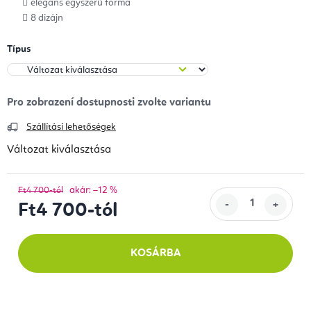
elegáns egyszerű forma
8 dizájn
Típus
Szállítási lehetőségek
Változat kiválasztása
akár: –12 %
Ft4 700-tól
Ft4 700
-tól
Egységár:
KOSÁRBA