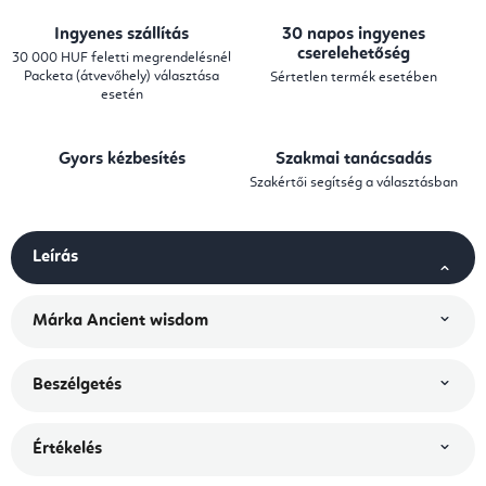
Ingyenes szállítás
30 napos ingyenes
cserelehetőség
30 000 HUF feletti megrendelésnél
Packeta (átvevőhely) választása
Sértetlen termék esetében
esetén
Gyors kézbesítés
Szakmai tanácsadás
Szakértői segítség a választásban
Leírás
Márka
Ancient wisdom
Beszélgetés
Értékelés