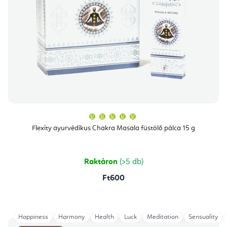
A
termék
átlagos
Flexity ayurvédikus Chakra Masala füstölő pálca 15 g
értékelése
5-
ből
5,0
csillag.
Raktáron
(>5 db)
Ft600
Happiness
Harmony
Health
Luck
Meditation
Sensuality