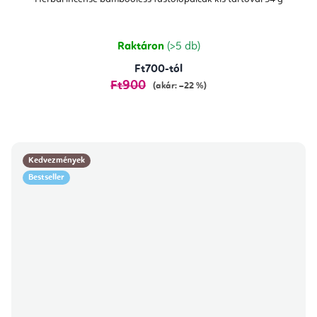
Raktáron
(>5 db)
Ft700-tól
Ft900
(akár: –22 %)
Kedvezmények
Bestseller