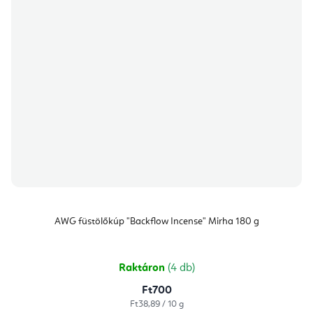
AWG füstölőkúp "Backflow Incense" Mirha 180 g
Raktáron
(4 db)
Ft700
Egységár:
Ft38,89 / 10 g