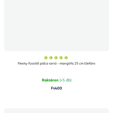
A
termék
átlagos
Flexity füstölő pálca tartó - mangófa 25 cm Elefánt
értékelése
5-
ből
5,0
csillag.
Raktáron
(>5 db)
Ft400