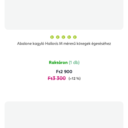
A
termék
átlagos
Abalone kagyló Haliotis M méretű kötegek égetéséhez
értékelése
5-
ből
5,0
csillag.
Raktáron
(1 db)
Ft2 900
Ft3 300
(–12 %)