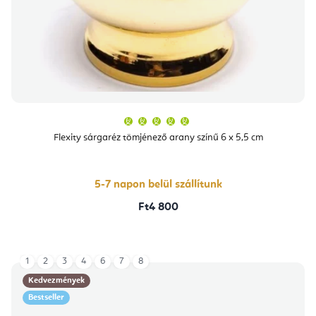
A
termék
átlagos
Flexity sárgaréz tömjénező arany színű 6 x 5,5 cm
értékelése
5-
ből
5,0
csillag.
5-7 napon belül szállítunk
Ft4 800
1
2
3
4
6
7
8
Kedvezmények
Bestseller