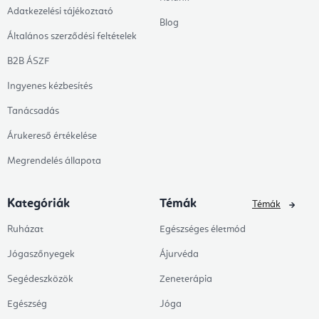
Adatkezelési tájékoztató
Blog
Általános szerződési feltételek
B2B ÁSZF
Ingyenes kézbesítés
Tanácsadás
Árukereső értékelése
Megrendelés állapota
Kategóriák
Témák
Témák
Ruházat
Egészséges életmód
Jógaszőnyegek
Ájurvéda
Segédeszközök
Zeneterápia
Egészség
Jóga