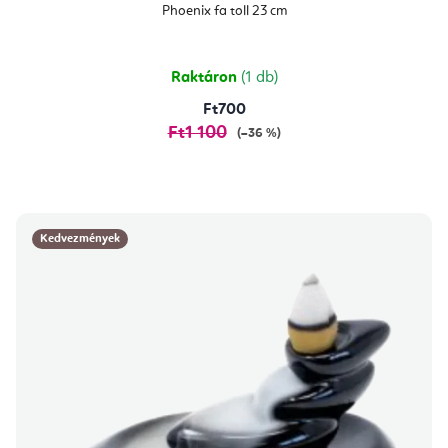
Phoenix fa toll 23 cm
Raktáron
(1 db)
Ft700
Ft1 100
(–36 %)
Kedvezmények