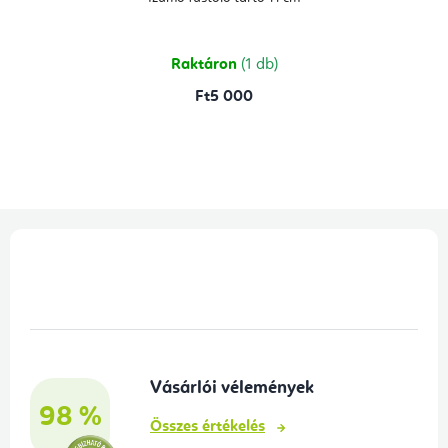
Raktáron
(1 db)
Ft5 000
L
á
b
l
é
Vásárlói vélemények
c
98 %
Összes értékelés