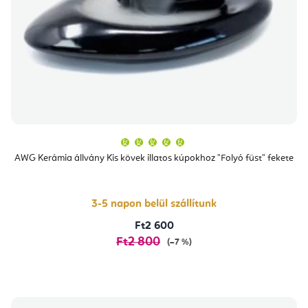
A
termék
átlagos
AWG Kerámia állvány Kis kövek illatos kúpokhoz "Folyó füst" fekete
értékelése
5-
ből
5,0
csillag.
3-5 napon belül szállítunk
Ft2 600
Ft2 800
(–7 %)