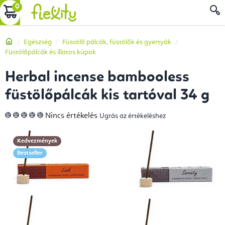
Ugrás
KOSÁR
a
fő
Kezdőlap
Egészség
Füstölő pálcák, füstölők és gyertyák
tartalomhoz
Füstölőpálcák és illatos kúpok
Herbal incense bambooless
füstölőpálcák kis tartóval 34 g
A
Nincs értékelés
Ugrás az értékeléshez
termék
átlagos
értékelése
5-
Kedvezmények
ből
0,0
Bestseller
csillag.