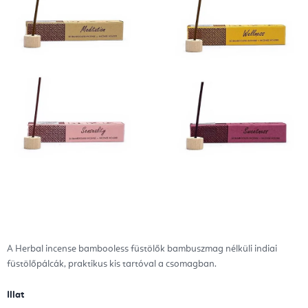
A Herbal incense bambooless füstölők bambuszmag nélküli indiai
füstölőpálcák, praktikus kis tartóval a csomagban.
Illat