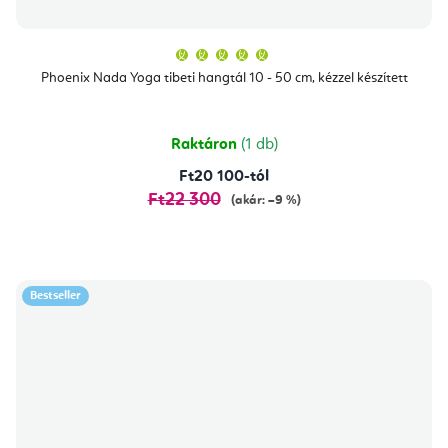
A
termék
átlagos
Phoenix Nada Yoga tibeti hangtál 10 - 50 cm, kézzel készített
értékelése
5-
ből
5,0
csillag.
Raktáron
(1 db)
Ft20 100-tól
Ft22 300
(akár: –9 %)
Bestseller