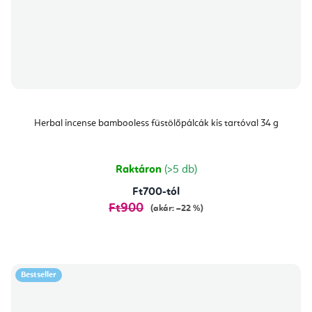
Herbal incense bambooless füstölőpálcák kis tartóval 34 g
Raktáron
(>5 db)
Ft700-tól
Ft900
(akár: –22 %)
Bestseller