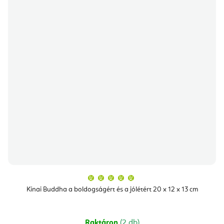
A
termék
átlagos
Kínai Buddha a boldogságért és a jólétért 20 x 12 x 13 cm
értékelése
5-
ből
5,0
csillag.
Raktáron
(2 db)