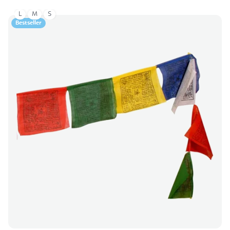
L
M
S
Bestseller