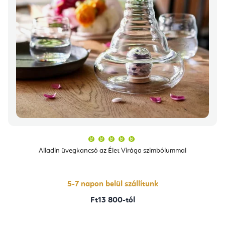
A
termék
átlagos
Alladin üvegkancsó az Élet Virága szimbólummal
értékelése
5-
ből
5,0
csillag.
5-7 napon belül szállítunk
Ft13 800-tól