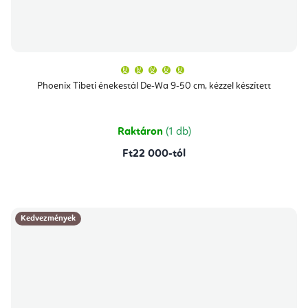
A
termék
átlagos
Phoenix Tibeti énekestál De-Wa 9-50 cm, kézzel készített
értékelése
5-
ből
5,0
csillag.
Raktáron
(1 db)
Ft22 000-tól
Kedvezmények