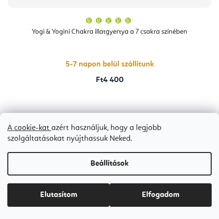
A
termék
átlagos
Yogi & Yogini Chakra illatgyertya a 7 csakra színében
értékelése
5-
ből
5,0
csillag.
5-7 napon belül szállítunk
Ft4 400
Bestseller
A cookie-kat
azért használjuk, hogy a legjobb
szolgáltatásokat nyújthassuk Neked.
Beállítások
Elutasítom
Elfogadom