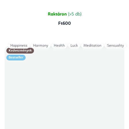
Raktáron
(>5 db)
Ft600
Happiness
Harmony
Health
Luck
Meditation
Sensuality
Kedvezmények
Bestseller