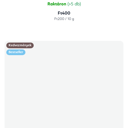
Raktáron
(>5 db)
Ft400
Egységár:
Ft200 / 10 g
Kedvezmények
Bestseller