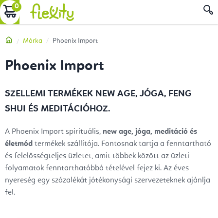
Ugrás
KOSÁR
a
fő
Kezdőlap
Márka
Phoenix Import
tartalomhoz
Phoenix Import
SZELLEMI TERMÉKEK NEW AGE, JÓGA, FENG
SHUI ÉS
MEDITÁCIÓHOZ
.
A Phoenix Import spirituális,
new age, jóga, meditáció és
életmód
termékek szállítója. Fontosnak tartja a fenntartható
és felelősségteljes üzletet, amit többek között az üzleti
folyamatok fenntarthatóbbá tételével fejez ki. Az éves
nyereség egy százalékát jótékonysági szervezeteknek ajánlja
fel.