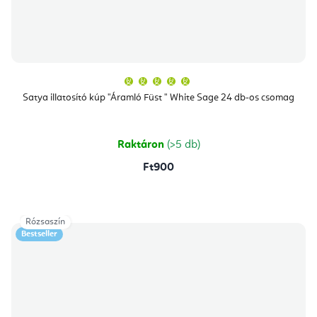
A
termék
átlagos
Satya illatosító kúp "Áramló Füst " White Sage 24 db-os csomag
értékelése
5-
ből
5,0
csillag.
Raktáron
(>5 db)
Ft900
Rózsaszín
Bestseller