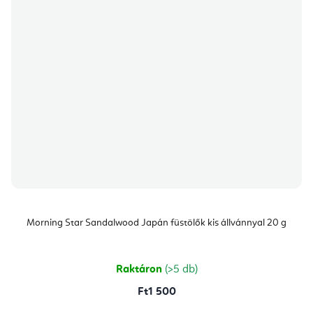
Morning Star Sandalwood Japán füstölők kis állvánnyal 20 g
Raktáron
(>5 db)
Ft1 500