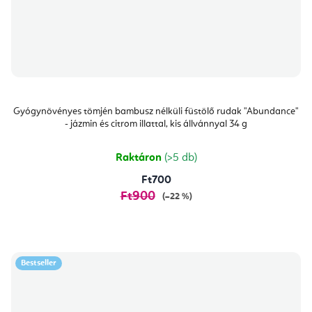
Gyógynövényes tömjén bambusz nélküli füstölő rudak "Abundance"
- jázmin és citrom illattal, kis állvánnyal 34 g
Raktáron
(>5 db)
Ft700
Ft900
(–22 %)
Bestseller