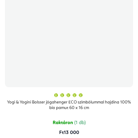
A
termék
átlagos
Yogi & Yogini Bolster jógahenger ECO szimbólummal hajdina 100%
értékelése
bio pamut 60 x 16 cm
5-
ből
5,0
csillag.
Raktáron
(1 db)
Ft13 000