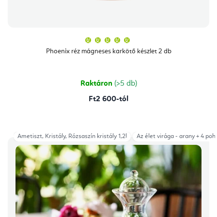
é
á
s
j
e
a
A
termék
átlagos
Phoenix réz mágneses karkötő készlet 2 db
értékelése
5-
ből
5,0
csillag.
Raktáron
(>5 db)
Ft2 600-tól
Ametiszt, Kristály, Rózsaszín kristály 1,2l
Az élet virága - arany + 4 pohá