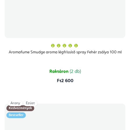
A
termék
átlagos
Aromafume Smudge aroma légfrissítő spray Fehér zsálya 100 ml
értékelése
5-
ből
5,0
csillag.
Raktáron
(2 db)
Ft2 600
Arany
Ezüst
Kedvezmények
Bestseller