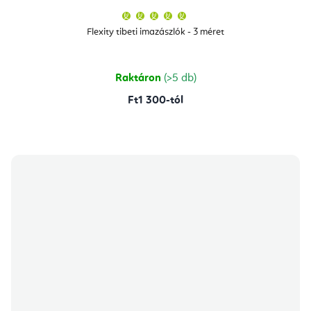
A
termék
átlagos
Flexity tibeti imazászlók - 3 méret
értékelése
5-
ből
5,0
csillag.
Raktáron
(>5 db)
Ft1 300-tól