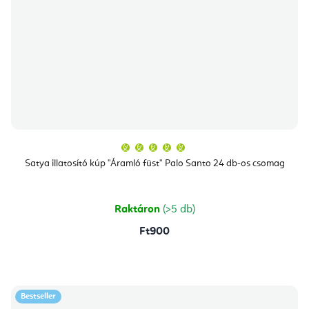
A
termék
átlagos
Satya illatosító kúp "Áramló füst" Palo Santo 24 db-os csomag
értékelése
5-
ből
5,0
csillag.
Raktáron
(>5 db)
Ft900
Bestseller