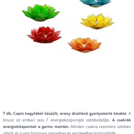
7 db, Capiz kagylóból készült, arany díszítésű gyertyatartó készlet
. A
lótusz az emberi test 7 energiaközpontját szimbolizálja.
A csakrák
energiaközpontok a gerinc mentén.
Minden csakra rezonáns színben
vibrál, és a test bizonyos szerveihez és területeihez kapcsolódik.