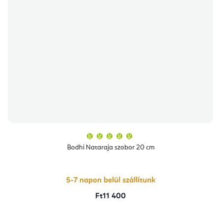
A
termék
átlagos
Bodhi Nataraja szobor 20 cm
értékelése
5-
ből
5,0
csillag.
5-7 napon belül szállítunk
Ft11 400