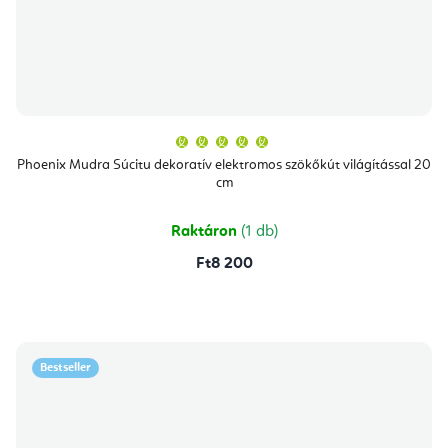
A
termék
átlagos
Phoenix Mudra Súcitu dekoratív elektromos szökőkút világítással 20
értékelése
cm
5-
ből
5,0
csillag.
Raktáron
(1 db)
Ft8 200
Bestseller