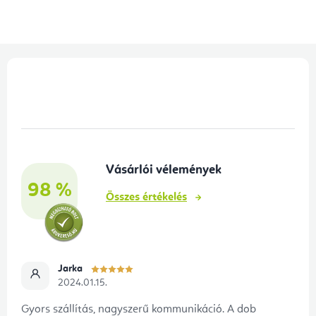
L
á
b
l
é
Vásárlói vélemények
c
98 %
Összes értékelés
Jarka
2024.01.15.
Gyors szállítás, nagyszerű kommunikáció. A dob