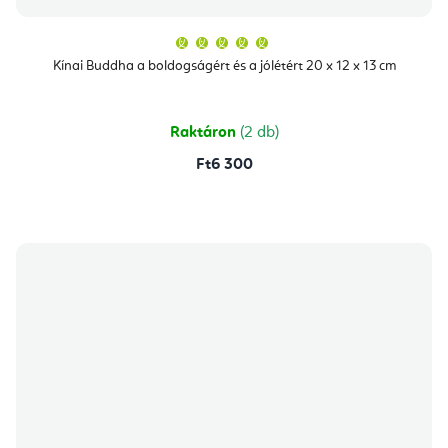
A
termék
átlagos
Kínai Buddha a boldogságért és a jólétért 20 x 12 x 13 cm
értékelése
5-
ből
5,0
csillag.
Raktáron
(2 db)
Ft6 300