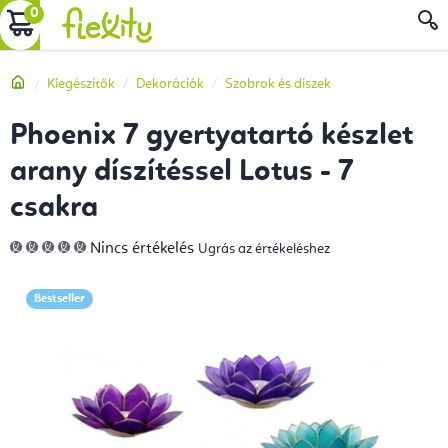
Ugrás
KOSÁR
a
fő
Kezdőlap
Kiegészítők
Dekorációk
Szobrok és díszek
tartalomhoz
Phoenix 7 gyertyatartó készlet
arany díszítéssel Lotus - 7
csakra
A
Nincs értékelés
Ugrás az értékeléshez
termék
átlagos
értékelése
5-
Bestseller
ből
0,0
csillag.