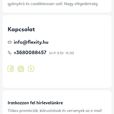
gyönyörű és csodálatosan szól. Nagy elégedettség.
Kapcsolat
info
@
flexity.hu
+3680088457
Iratkozzon fel hírlevelünkre
Titkos promóciók, kiárusítások és versenyek az e-mail