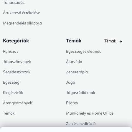
Tanácsadás
Árukereső értékelése
Megrendelés állapota
Kategóriák
Témák
Témák
Ruházat
Egészséges életmód
Jógaszőnyegek
Ájurvéda
Segédeszközök
Zeneterápia
Egészség
Jóga
Kiegészítők
Jógastúdióknak
Árengedmények
Pilates
Témák
Munkahely és Home Office
Zen és meditáció