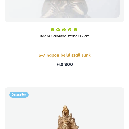
A
termék
átlagos
Bodhi Ganesha szobor,12 cm
értékelése
5-
ből
5,0
csillag.
5-7 napon belül szállítunk
Ft9 900
Bestseller