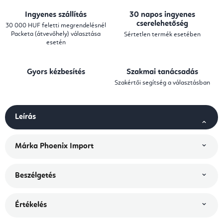
Ingyenes szállítás
30 napos ingyenes
cserelehetőség
30 000 HUF feletti megrendelésnél
Packeta (átvevőhely) választása
Sértetlen termék esetében
esetén
Gyors kézbesítés
Szakmai tanácsadás
Szakértői segítség a választásban
Leírás
Márka
Phoenix Import
Beszélgetés
Értékelés