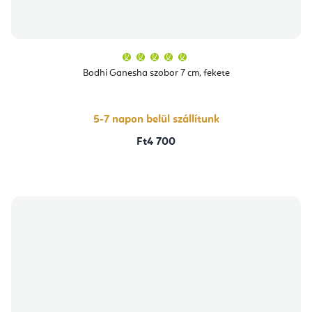
A
termék
átlagos
Bodhi Ganesha szobor 7 cm, fekete
értékelése
5-
ből
5,0
csillag.
5-7 napon belül szállítunk
Ft4 700