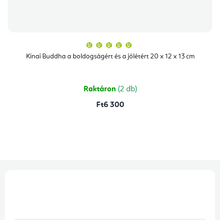
A
termék
átlagos
Kínai Buddha a boldogságért és a jólétért 20 x 12 x 13 cm
értékelése
5-
ből
5,0
csillag.
Raktáron
(2 db)
Ft6 300
L
á
b