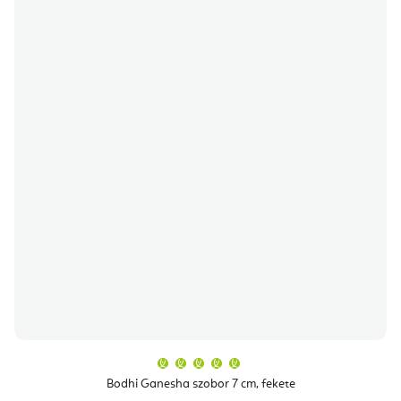
A
termék
átlagos
Bodhi Ganesha szobor 7 cm, fekete
értékelése