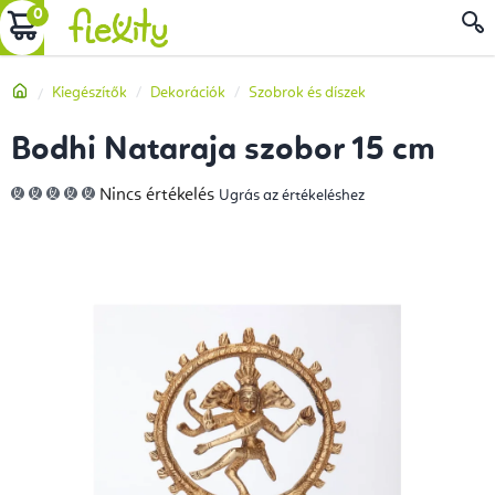
Ugrás
KOSÁR
a
fő
Kezdőlap
Kiegészítők
Dekorációk
Szobrok és díszek
tartalomhoz
Bodhi Nataraja szobor 15 cm
A
Nincs értékelés
Ugrás az értékeléshez
termék
átlagos
értékelése
5-
ből
0,0
csillag.