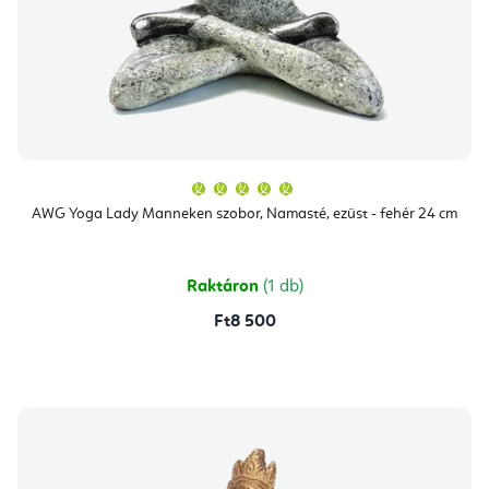
A
termék
átlagos
AWG Yoga Lady Manneken szobor, Namasté, ezüst - fehér 24 cm
értékelése
5-
ből
5,0
csillag.
Raktáron
(1 db)
Ft8 500