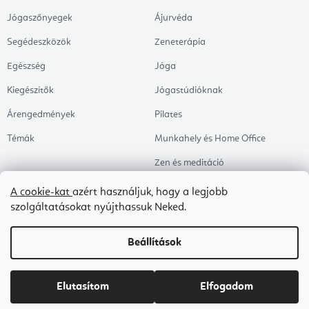
Jógaszőnyegek
Ájurvéda
Segédeszközök
Zeneterápia
Egészség
Jóga
Kiegészítők
Jógastúdióknak
Árengedmények
Pilates
Témák
Munkahely és Home Office
Zen és meditáció
Aromaterápia
A cookie-kat
azért használjuk, hogy a legjobb
szolgáltatásokat nyújthassuk Neked.
Egészséges alvás
Kedvenceink
Beállítások
Copyright 2026
Flexity
. Minden jog fenntartva.
Süti beállítások szerkesztése
Elutasítom
Elfogadom
Shoptet Premium készítette