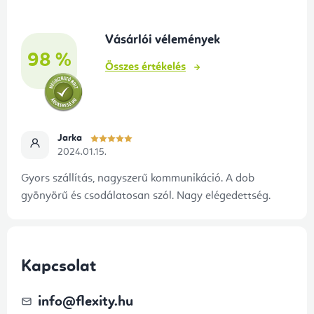
l
é
Vásárlói vélemények
c
98 %
Összes értékelés
Jarka
2024.01.15.
Gyors szállítás, nagyszerű kommunikáció. A dob
gyönyörű és csodálatosan szól. Nagy elégedettség.
Kapcsolat
info
@
flexity.hu