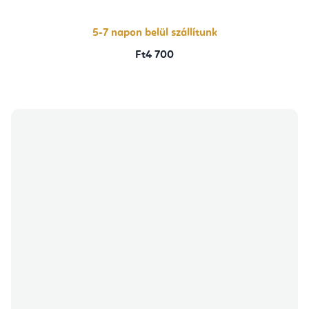
5-
ből
5,0
csillag.
5-7 napon belül szállítunk
Ft4 700