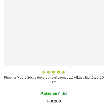
A
termék
átlagos
Phoenix Mudra Súcitu dekoratív elektromos szökőkút világítással 20
értékelése
cm
5-
ből
5,0
csillag.
Raktáron
(1 db)
Ft8 200