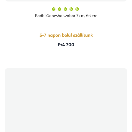
A
termék
átlagos
Bodhi Ganesha szobor 7 cm, fekete
értékelése
5-
ből
5,0
csillag.
5-7 napon belül szállítunk
Ft4 700