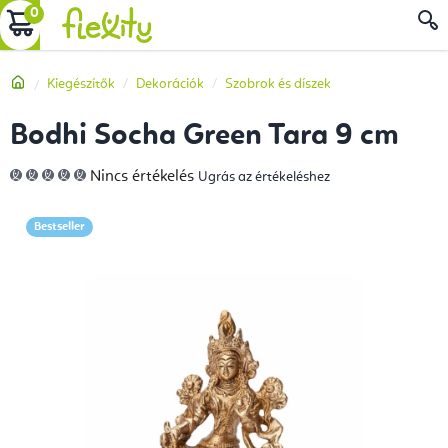
Ugrás
KOSÁR
a
fő
Kezdőlap
Kiegészítők
Dekorációk
Szobrok és díszek
tartalomhoz
Bodhi Socha Green Tara 9 cm
A
Nincs értékelés
Ugrás az értékeléshez
termék
átlagos
értékelése
5-
Bestseller
ből
0,0
csillag.