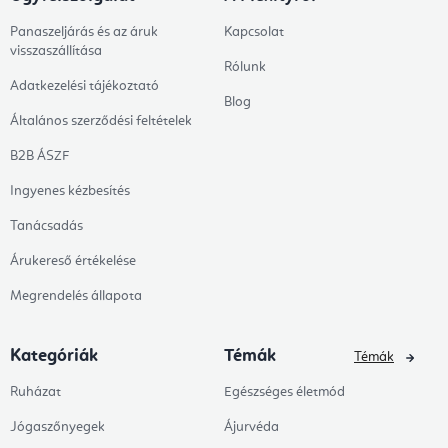
Panaszeljárás és az áruk
Kapcsolat
visszaszállítása
Rólunk
Adatkezelési tájékoztató
Blog
Általános szerződési feltételek
B2B ÁSZF
Ingyenes kézbesítés
Tanácsadás
Árukereső értékelése
Megrendelés állapota
Kategóriák
Témák
Témák
Ruházat
Egészséges életmód
Jógaszőnyegek
Ájurvéda