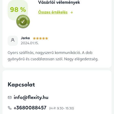
Vásárlói vélemények
c
98 %
Összes értékelés
Jarka
2024.01.15.
Gyors szállítás, nagyszerű kommunikáció. A dob
gyönyörű és csodálatosan szól. Nagy elégedettség.
Kapcsolat
info
@
flexity.hu
+3680088457