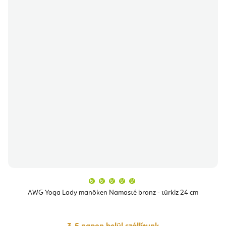
A
termék
átlagos
AWG Yoga Lady manöken Namasté bronz - türkiz 24 cm
értékelése
5-
ből
5,0
csillag.