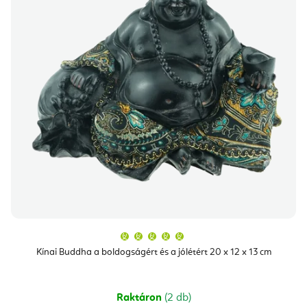
A
termék
átlagos
Kínai Buddha a boldogságért és a jólétért 20 x 12 x 13 cm
értékelése
5-
ből
5,0
csillag.
Raktáron
(2 db)