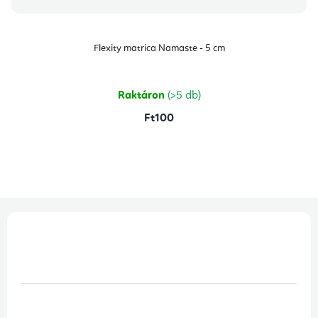
Flexity matrica Namaste - 5 cm
Raktáron
(>5 db)
Ft100
L
á
b
l
é