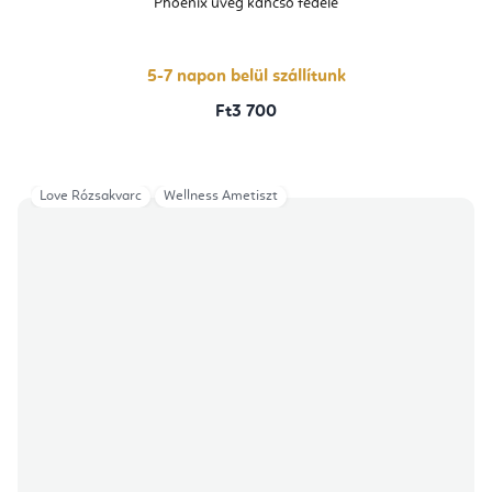
Phoenix üveg kancsó fedele
5-7 napon belül szállítunk
Ft3 700
Love Rózsakvarc
Wellness Ametiszt