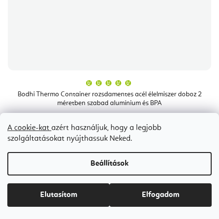
A
termék
átlagos
Bodhi Thermo Container rozsdamentes acél élelmiszer doboz 2
értékelése
méretben szabad alumínium és BPA
5-
ből
5,0
csillag.
Raktáron
(1 db)
A cookie-kat
azért használjuk, hogy a legjobb
szolgáltatásokat nyújthassuk Neked.
Ft5 900
Beállítások
Bestseller
Elutasítom
Elfogadom