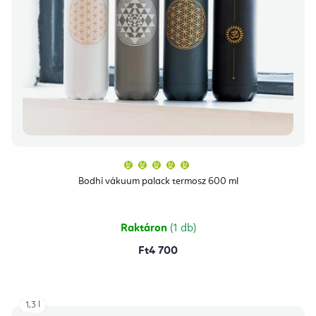
A
termék
átlagos
Bodhi vákuum palack termosz 600 ml
értékelése
5-
ből
5,0
csillag.
Raktáron
(1 db)
Ft4 700
1,3 l