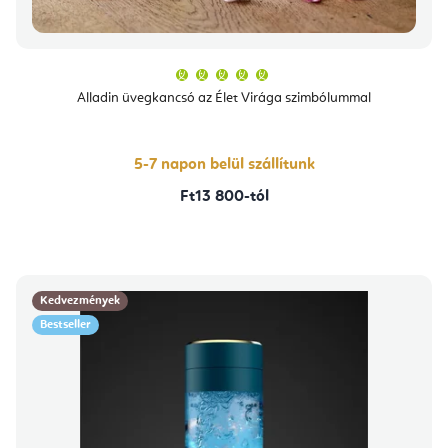
A
termék
átlagos
Alladin üvegkancsó az Élet Virága szimbólummal
értékelése
5-
ből
5,0
csillag.
5-7 napon belül szállítunk
Ft13 800-tól
Kedvezmények
Bestseller