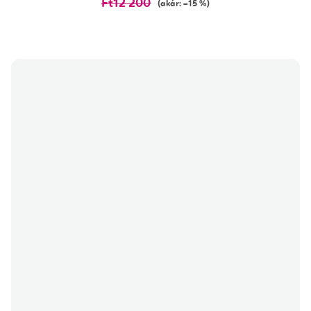
Ft12 200
(akár: –15 %)