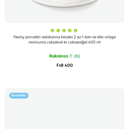
A
termék
átlagos
Flexity porcelán teáskanna készlet 2 az 1-ben az élet virága
értékelése
motívumú csészével és csészealjjal 400 ml
5-
ből
5,0
csillag.
Raktáron
(1 db)
Ft8 400
Bestseller