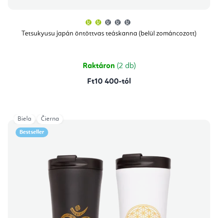
A
termék
átlagos
Tetsukyusu japán öntöttvas teáskanna (belül zománcozott)
értékelése
5-
ből
2,0
csillag.
Raktáron
(2 db)
Ft10 400-tól
Biela
Čierna
Bestseller