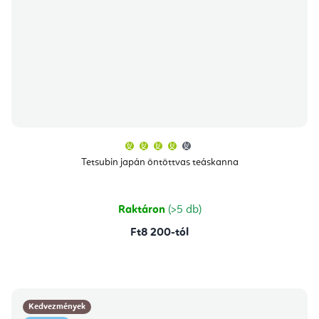
A
termék
átlagos
Tetsubin japán öntöttvas teáskanna
értékelése
5-
ből
4,0
csillag.
Raktáron
(>5 db)
Ft8 200-tól
Kedvezmények