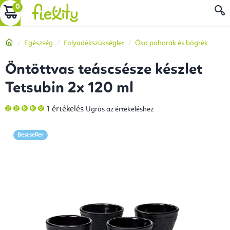
Ugrás
KOSÁR
a
fő
Kezdőlap
Egészség
Folyadékszükséglet
Öko poharak és bögrék
tartalomhoz
Öntöttvas teáscsésze készlet
Tetsubin 2x 120 ml
A
1 értékelés
Ugrás az értékeléshez
termék
átlagos
értékelése
5-
Bestseller
ből
5,0
csillag.