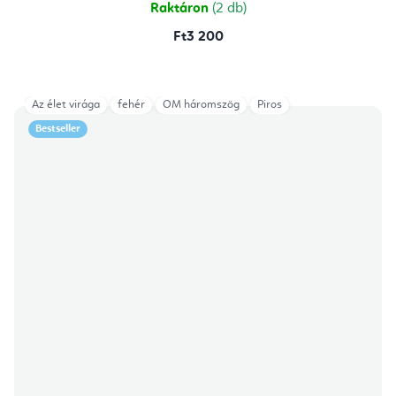
Raktáron
(2 db)
Ft3 200
Az élet virága
fehér
OM háromszög
Piros
Bestseller