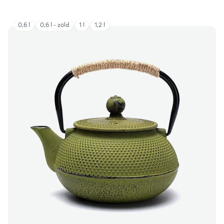
0,6 l
0,6 l - zöld
1 l
1,2 l