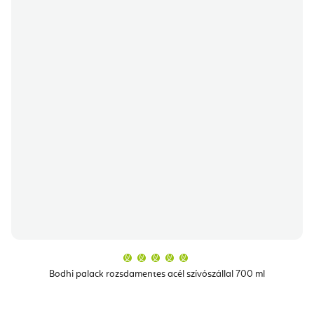
A
termék
átlagos
Bodhi palack rozsdamentes acél szívószállal 700 ml
értékelése
5-
ből
5,0
csillag.