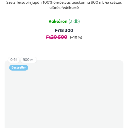
átlagos
Szett Tetsubin japán 100% öntöttvas teáskanna 900 ml, 4x csésze,
értékelése
alátét, fedéltartó
5-
ből
5,0
csillag.
Raktáron
(2 db)
Ft18 300
Ft20 500
(–10 %)
0,6 l
900 ml
Bestseller