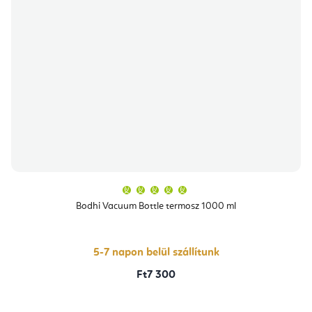
A
termék
átlagos
Bodhi Vacuum Bottle termosz 1000 ml
értékelése
5-
ből
5,0
csillag.
5-7 napon belül szállítunk
Ft7 300