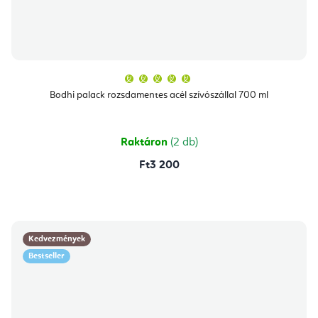
A
termék
átlagos
Bodhi palack rozsdamentes acél szívószállal 700 ml
értékelése
5-
ből
5,0
csillag.
Raktáron
(2 db)
Ft3 200
Kedvezmények
Bestseller