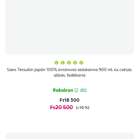
A
termék
átlagos
Szett Tetsubin japán 100% öntöttvas teáskanna 900 ml, 4x csésze,
értékelése
alátét, fedéltartó
5-
ből
5,0
csillag.
Raktáron
(2 db)
Ft18 300
Ft20 500
(–10 %)