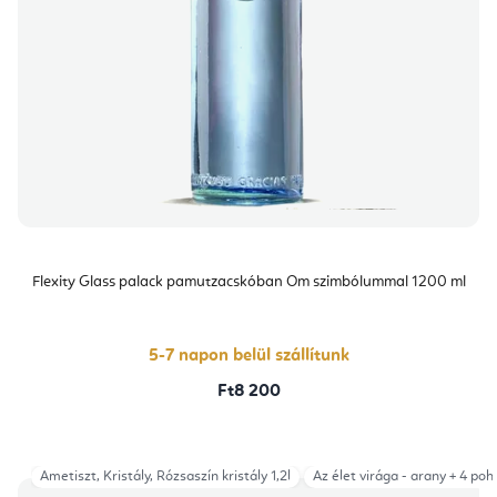
Flexity Glass palack pamutzacskóban Om szimbólummal 1200 ml
5-7 napon belül szállítunk
Ft8 200
Ametiszt, Kristály, Rózsaszín kristály 1,2l
Az élet virága - arany + 4 pohá