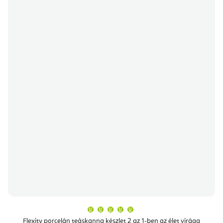
A
termék
átlagos
Flexity porcelán teáskanna készlet 2 az 1-ben az élet virága