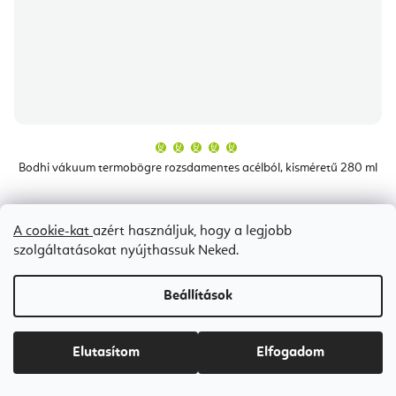
A
termék
átlagos
Bodhi vákuum termobögre rozsdamentes acélból, kisméretű 280 ml
értékelése
5-
ből
5,0
csillag.
Raktáron
(1 db)
A cookie-kat
azért használjuk, hogy a legjobb
szolgáltatásokat nyújthassuk Neked.
Ft3 900
Beállítások
Kedvezmények
Elutasítom
Elfogadom
Bestseller