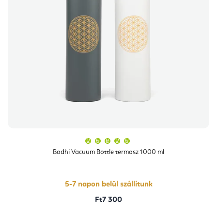
A
termék
átlagos
Bodhi Vacuum Bottle termosz 1000 ml
értékelése
5-
ből
5,0
csillag.
5-7 napon belül szállítunk
Ft7 300