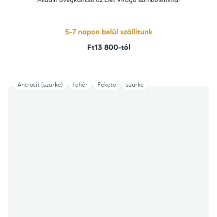
Alladin üvegkancsó az Élet Virága szimbólummal
értékelése
5-
ből
5,0
csillag.
5-7 napon belül szállítunk
Ft13 800-tól
Antracit (szürke)
fehér
Fekete
szürke