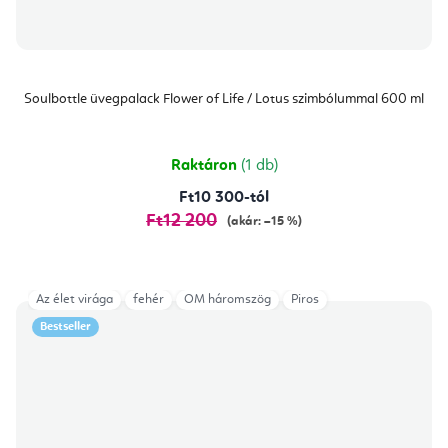
Soulbottle üvegpalack Flower of Life / Lotus szimbólummal 600 ml
Raktáron
(1 db)
Ft10 300-tól
Ft12 200
(akár: –15 %)
Az élet virága
fehér
OM háromszög
Piros
Bestseller