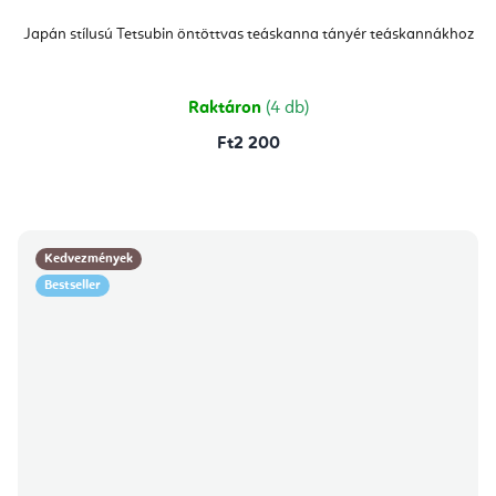
Japán stílusú Tetsubin öntöttvas teáskanna tányér teáskannákhoz
Raktáron
(4 db)
Ft2 200
Kedvezmények
Bestseller