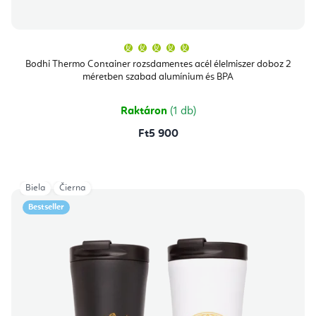
A
termék
átlagos
Bodhi Thermo Container rozsdamentes acél élelmiszer doboz 2
értékelése
méretben szabad alumínium és BPA
5-
ből
5,0
csillag.
Raktáron
(1 db)
Ft5 900
Biela
Čierna
Bestseller