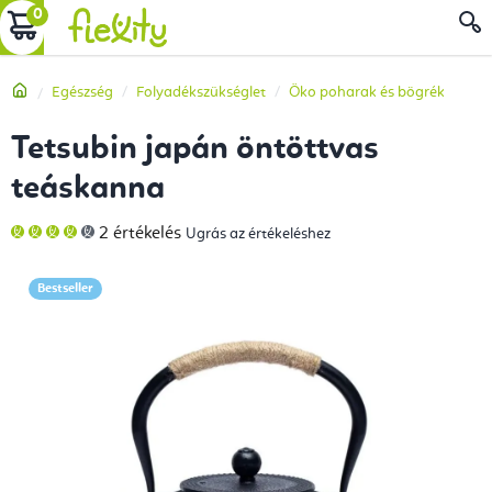
Ugrás
KOSÁR
a
fő
Kezdőlap
Egészség
Folyadékszükséglet
Öko poharak és bögrék
tartalomhoz
Tetsubin japán öntöttvas
teáskanna
A
2 értékelés
Ugrás az értékeléshez
termék
átlagos
értékelése
5-
Bestseller
ből
4,0
csillag.