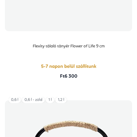
Flexity tálaló tányér Flower of Life 9 cm
5-7 napon belül szállítunk
Ft6 300
0,6 l
0,6 l - zöld
1 l
1,2 l