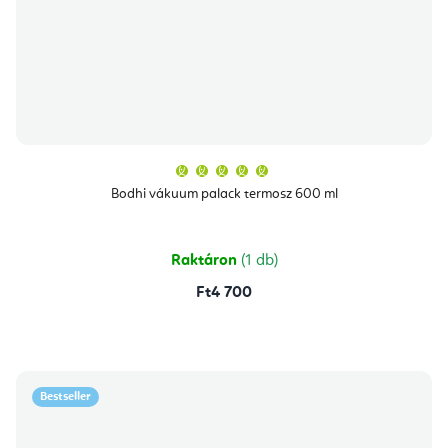
A
termék
átlagos
Bodhi vákuum palack termosz 600 ml
értékelése
5-
ből
5,0
csillag.
Raktáron
(1 db)
Ft4 700
Bestseller