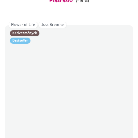
Ft48 400
(–16 %)
Flower of Life
Just Breathe
Kedvezmények
Bestseller