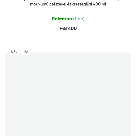
értékelése
motívumú csészével és csészealjjal 400 ml
5-
ből
5,0
csillag.
Raktáron
(1 db)
Ft8 400
Kék
lila