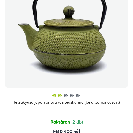
A
termék
átlagos
Tetsukyusu japán öntöttvas teáskanna (belül zománcozott)
értékelése
5-
ből
2,0
csillag.
Raktáron
(2 db)
Ft10 400-tól