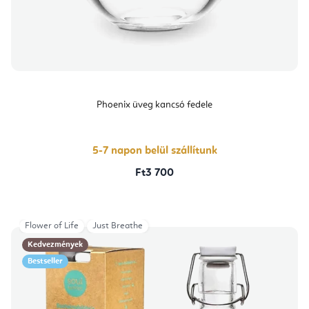
Phoenix üveg kancsó fedele
5-7 napon belül szállítunk
Ft3 700
Flower of Life
Just Breathe
Kedvezmények
Bestseller