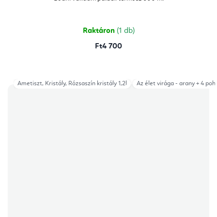
értékelése
5-
ből
5,0
csillag.
Raktáron
(1 db)
Ft4 700
Ametiszt, Kristály, Rózsaszín kristály 1,2l
Az élet virága - arany + 4 pohá