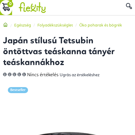
Ugrás
KOSÁR
a
fő
Kezdőlap
Egészség
Folyadékszükséglet
Öko poharak és bögrék
tartalomhoz
Japán stílusú Tetsubin
öntöttvas teáskanna tányér
teáskannákhoz
A
Nincs értékelés
Ugrás az értékeléshez
termék
átlagos
értékelése
5-
Bestseller
ből
0,0
csillag.