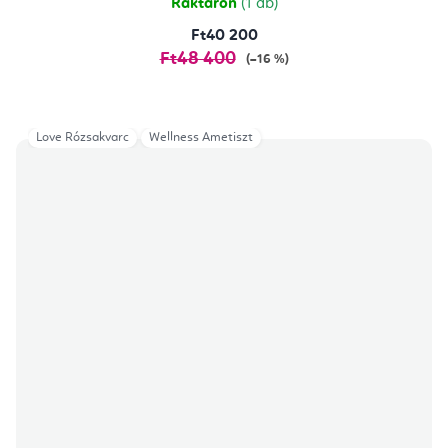
Raktáron
(1 db)
Ft40 200
Ft48 400
(–16 %)
Love Rózsakvarc
Wellness Ametiszt