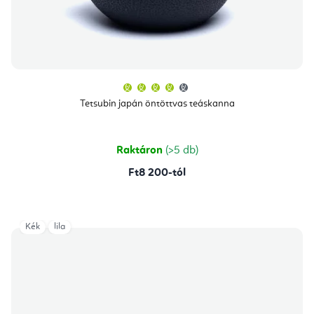
A
termék
átlagos
Tetsubin japán öntöttvas teáskanna
értékelése
5-
ből
4,0
csillag.
Raktáron
(>5 db)
Ft8 200-tól
Kék
lila