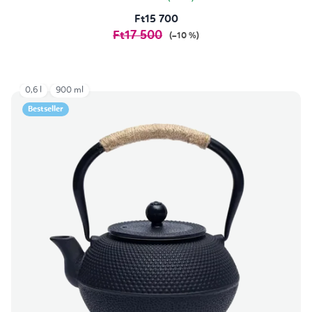
Ft15 700
Ft17 500
(–10 %)
0,6 l
900 ml
Bestseller