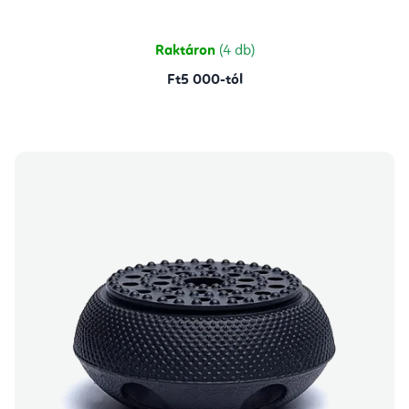
5-
ből
5,0
csillag.
Raktáron
(4 db)
Ft5 000-tól