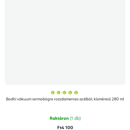
A
termék
átlagos
Bodhi vákuum termobögre rozsdamentes acélból, kisméretű 280 ml
értékelése
5-
ből
5,0
csillag.
Raktáron
(1 db)
Ft4 100