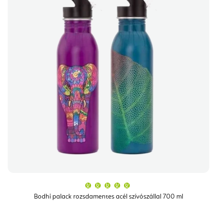
A
termék
átlagos
Bodhi palack rozsdamentes acél szívószállal 700 ml
értékelése
5-
ből