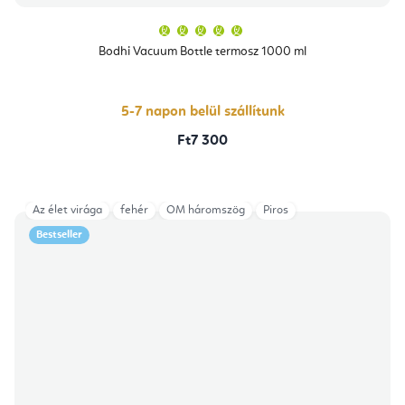
A
termék
átlagos
Bodhi Vacuum Bottle termosz 1000 ml
értékelése
5-
ből
5,0
csillag.
5-7 napon belül szállítunk
Ft7 300
Az élet virága
fehér
OM háromszög
Piros
Bestseller