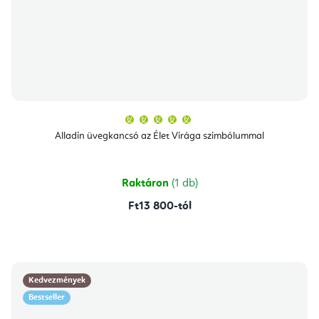
A
termék
átlagos
Alladin üvegkancsó az Élet Virága szimbólummal
értékelése
5-
ből
5,0
csillag.
Raktáron
(1 db)
Ft13 800-tól
Kedvezmények
Bestseller