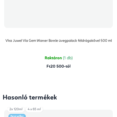
Vita Juwel Via Gem Watter Bottle üvegpalack féldrágakővel 500 ml
Raktáron
(1 db)
Ft20 500-tól
Hasonló termékek
2x 120ml
4 x 65 ml
Bestseller