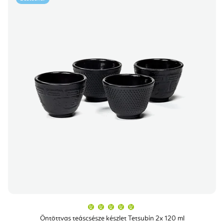
A
termék
átlagos
Öntöttvas teáscsésze készlet Tetsubin 2x 120 ml
értékelése