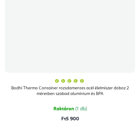
A
termék
átlagos
Bodhi Thermo Container rozsdamentes acél élelmiszer doboz 2
értékelése
méretben szabad alumínium és BPA
5-
ből
5,0
csillag.
Raktáron
(1 db)
Ft5 900