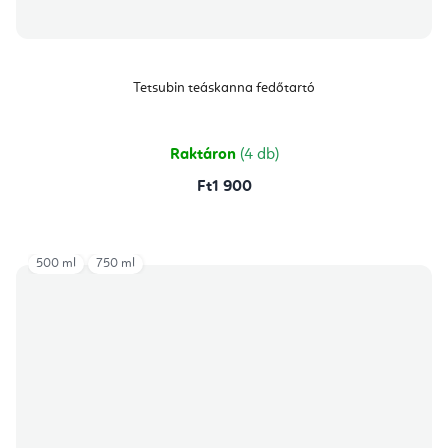
Tetsubin teáskanna fedőtartó
Raktáron
(4 db)
Ft1 900
500 ml
750 ml