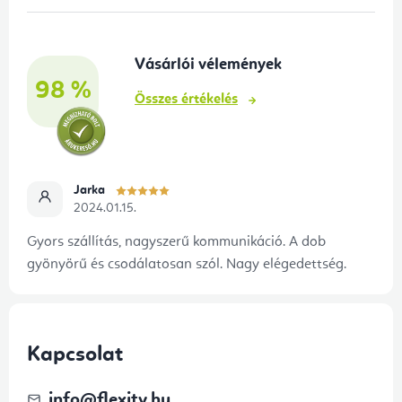
l
é
Vásárlói vélemények
c
98 %
Összes értékelés
Jarka
2024.01.15.
Gyors szállítás, nagyszerű kommunikáció. A dob
gyönyörű és csodálatosan szól. Nagy elégedettség.
Kapcsolat
info
@
flexity.hu