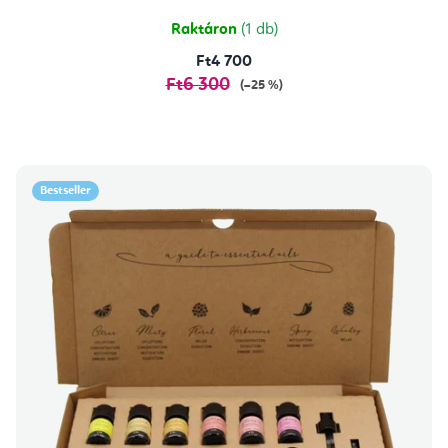
Raktáron
(1 db)
Ft4 700
Ft6 300
(–25 %)
Bestseller