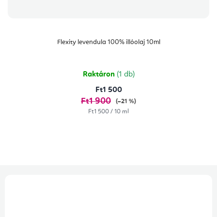
Flexity levendula 100% illóolaj 10ml
Raktáron
(1 db)
Ft1 500
Ft1 900
(–21 %)
Egységár:
Ft1 500 / 10 ml
L
á
b