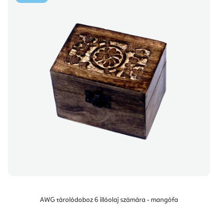
AWG tárolódoboz 6 illóolaj számára - mangófa