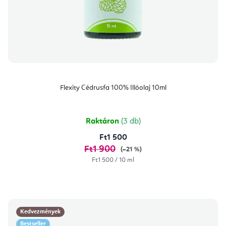
Flexity Cédrusfa 100% Illóolaj 10ml
Raktáron
(3 db)
Ft1 500
Ft1 900
(–21 %)
Egységár:
Ft1 500 / 10 ml
Kedvezmények
Bestseller