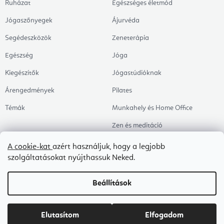
Ruházat
Egészséges életmód
Jógaszőnyegek
Ájurvéda
Segédeszközök
Zeneterápia
Egészség
Jóga
Kiegészítők
Jógastúdióknak
Árengedmények
Pilates
Témák
Munkahely és Home Office
Zen és meditáció
Aromaterápia
A cookie-kat
azért használjuk, hogy a legjobb
szolgáltatásokat nyújthassuk Neked.
Egészséges alvás
Kedvenceink
Beállítások
Copyright 2026
Flexity
. Minden jog fenntartva.
Süti beállítások szerkesztése
Elutasítom
Elfogadom
Shoptet Premium készítette