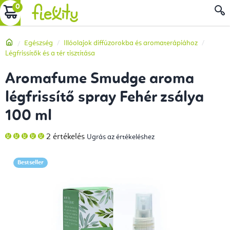
Ugrás
KOSÁR
a
fő
Kezdőlap
Egészség
Illóolajok diffúzorokba és aromaterápiához
tartalomhoz
Légfrissítők és a tér tisztítása
Aromafume Smudge aroma
légfrissítő spray Fehér zsálya
100 ml
A
2 értékelés
Ugrás az értékeléshez
termék
átlagos
értékelése
5-
Bestseller
ből
5,0
csillag.