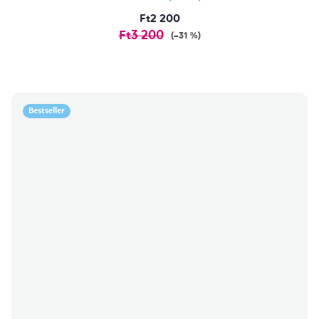
Ft2 200
Ft3 200
(–31 %)
Bestseller