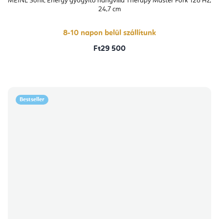
MEINL Sonic Energy gyógyító hangvilla Therapy Master Fork 128 Hz,
24,7 cm
8-10 napon belül szállítunk
Ft29 500
Bestseller