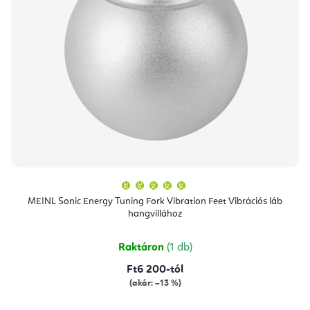
A
termék
átlagos
MEINL Sonic Energy Tuning Fork Vibration Feet Vibrációs láb
értékelése
hangvillához
5-
ből
5,0
csillag.
Raktáron
(1 db)
Ft6 200-tól
(akár: –13 %)