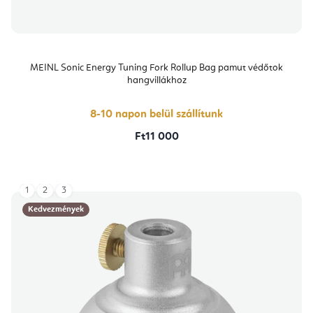
MEINL Sonic Energy Tuning Fork Rollup Bag pamut védőtok
hangvillákhoz
8-10 napon belül szállítunk
Ft11 000
1
2
3
Kedvezmények