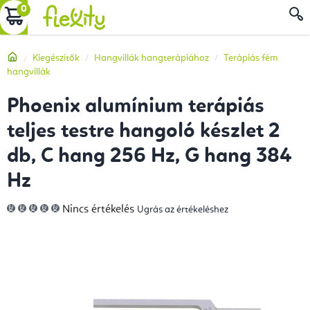
Ugrás
KOSÁR
a
fő
Kezdőlap
Kiegészítők
Hangvillák hangterápiához
Terápiás fém
tartalomhoz
hangvillák
Phoenix alumínium terápiás
teljes testre hangoló készlet 2
db, C hang 256 Hz, G hang 384
Hz
A
Nincs értékelés
Ugrás az értékeléshez
termék
átlagos
értékelése
5-
ből
0,0
csillag.