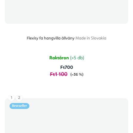
Flexity fa hangvilla állvány
Made in Slovakia
Raktáron
(>5 db)
Ft700
Ft1 100
(–36 %)
1
2
Bestseller