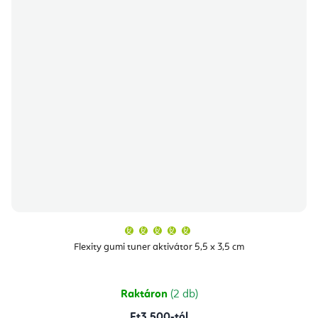
A
termék
átlagos
Flexity gumi tuner aktivátor 5,5 x 3,5 cm
értékelése
5-
ből
5,0
csillag.
Raktáron
(2 db)
Ft3 500-tól