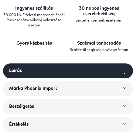
Ingyenes szállítás
30 napos ingyenes
cserelehetőség
30 000 HUF feletti megrendelésnél
Packeta (átvevőhely) választása
Sértetlen termék esetében
esetén
Gyors kézbesítés
Szakmai tanácsadás
Szakértői segítség a választásban
Leírás
Márka
Phoenix Import
Beszélgetés
Értékelés