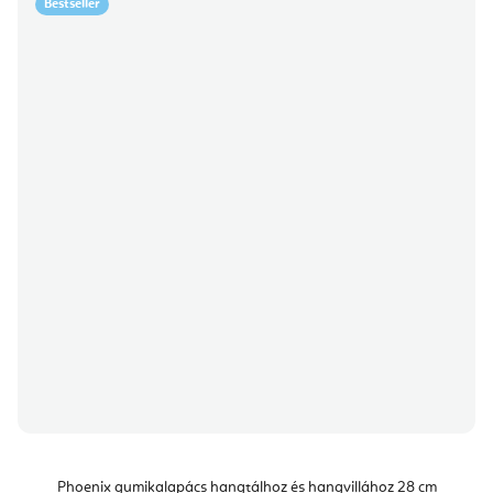
Bestseller
Phoenix gumikalapács hangtálhoz és hangvillához 28 cm