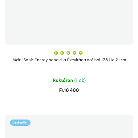
A
termék
átlagos
Meinl Sonic Energy hangvilla Életvirága acélból 128 Hz, 21 cm
értékelése
5-
ből
5,0
csillag.
Raktáron
(1 db)
Ft18 400
Bestseller