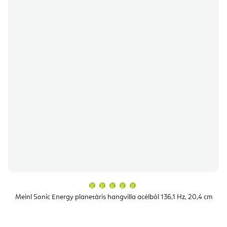
A
termék
átlagos
Meinl Sonic Energy planetáris hangvilla acélból 136,1 Hz, 20,4 cm
értékelése
5-
ből
5,0
csillag.