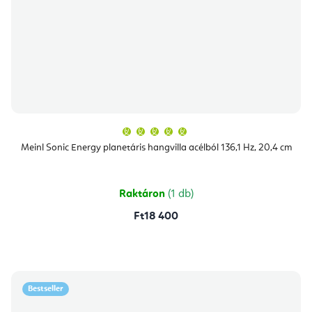
A
termék
átlagos
Meinl Sonic Energy planetáris hangvilla acélból 136,1 Hz, 20,4 cm
értékelése
5-
ből
5,0
csillag.
Raktáron
(1 db)
Ft18 400
Bestseller