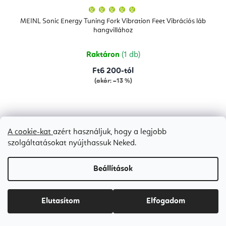
A
termék
átlagos
MEINL Sonic Energy Tuning Fork Vibration Feet Vibrációs láb
értékelése
hangvillához
5-
ből
5,0
csillag.
Raktáron
(1 db)
Ft6 200-tól
(akár: –13 %)
A cookie-kat
azért használjuk, hogy a legjobb
Bestseller
szolgáltatásokat nyújthassuk Neked.
Beállítások
Elutasítom
Elfogadom