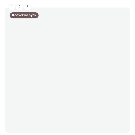
1
2
3
Kedvezmények