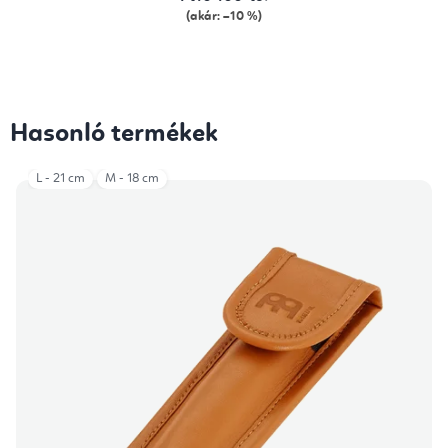
(akár: –10 %)
Hasonló termékek
L - 21 cm
M - 18 cm