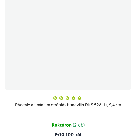
A
termék
átlagos
Phoenix alumínium terápiás hangvilla DNS 528 Hz, 9,4 cm
értékelése
5-
ből
5,0
csillag.
Raktáron
(2 db)
Ft10 100-tól