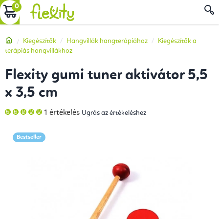
Ugrás
KOSÁR
a
fő
Kezdőlap
Kiegészítők
Hangvillák hangterápiához
Kiegészítők a
tartalomhoz
terápiás hangvillákhoz
Flexity gumi tuner aktivátor 5,5
x 3,5 cm
A
1 értékelés
Ugrás az értékeléshez
termék
átlagos
értékelése
5-
Bestseller
ből
5,0
csillag.