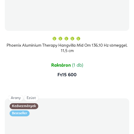
A
termék
átlagos
Phoenix Aluminium Therapy Hangvilla Mid Om 136,10 Hz tömeggel,
értékelése
11,5 cm
5-
ből
5,0
csillag.
Raktáron
(1 db)
Ft15 600
Arany
Ezüst
Kedvezmények
Bestseller