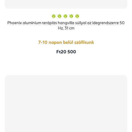
A
termék
átlagos
Phoenix alumínium terápiás hangvilla súllyal az idegrendszerre 50
értékelése
Hz, 31 cm
5-
ből
5,0
csillag.
7-10 napon belül szállítunk
Ft20 500