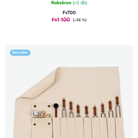
Raktáron
(>5 db)
Ft700
Ft1 100
(–36 %)
Bestseller