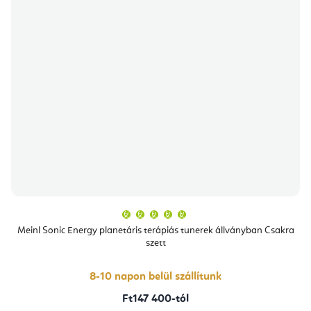
A
termék
átlagos
Meinl Sonic Energy planetáris terápiás tunerek állványban Csakra
értékelése
szett
5-
ből
5,0
csillag.
8-10 napon belül szállítunk
Ft147 400-tól