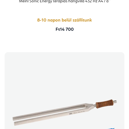
átlagos
Meinl Sonic Energy terápiás hangvilla 432 Hz A4 / a '
értékelése
5-
ből
5,0
csillag.
8-10 napon belül szállítunk
Ft14 700