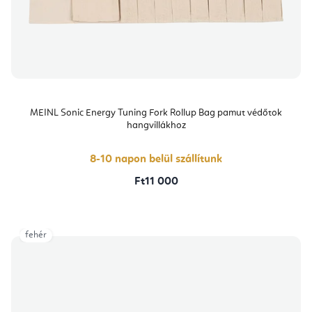
MEINL Sonic Energy Tuning Fork Rollup Bag pamut védőtok
hangvillákhoz
8-10 napon belül szállítunk
Ft11 000
fehér