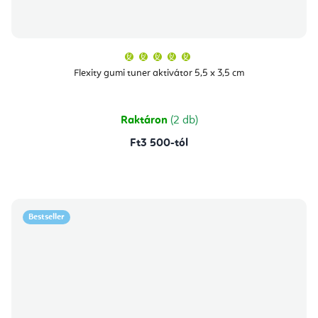
A
termék
átlagos
Flexity gumi tuner aktivátor 5,5 x 3,5 cm
értékelése
5-
ből
5,0
csillag.
Raktáron
(2 db)
Ft3 500-tól
Bestseller