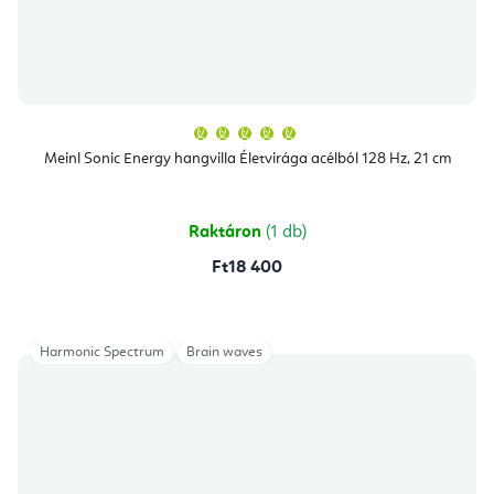
A
termék
átlagos
Meinl Sonic Energy hangvilla Életvirága acélból 128 Hz, 21 cm
értékelése
5-
ből
5,0
csillag.
Raktáron
(1 db)
Ft18 400
Harmonic Spectrum
Brain waves