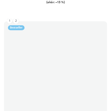
(akár: –13 %)
1
2
Bestseller