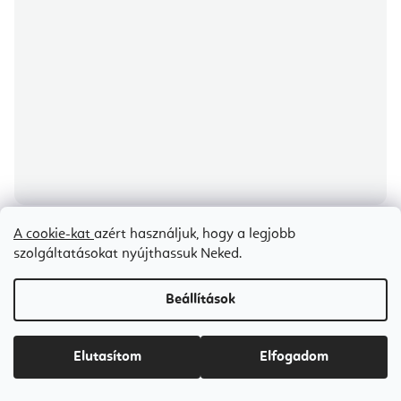
A cookie-kat
azért használjuk, hogy a legjobb
Meinl Sonic Energy planetáris terápiás hangvilla Platonic Year
szolgáltatásokat nyújthassuk Neked.
172,06 Hz, 22,6 cm
Beállítások
8-10 napon belül szállítunk
Ft29 500
Elutasítom
Elfogadom