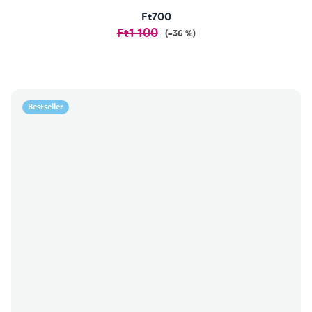
Ft700
Ft1 100
(–36 %)
Bestseller