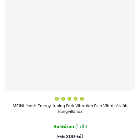
A
termék
átlagos
MEINL Sonic Energy Tuning Fork Vibration Feet Vibrációs láb
értékelése
hangvillához
5-
ből
5,0
csillag.
Raktáron
(1 db)
Ft6 200-tól