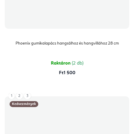
Phoenix gumikalapács hangtálhoz és hangvillához 28 cm
Raktáron
(2 db)
Ft1 500
1
2
3
Kedvezmények