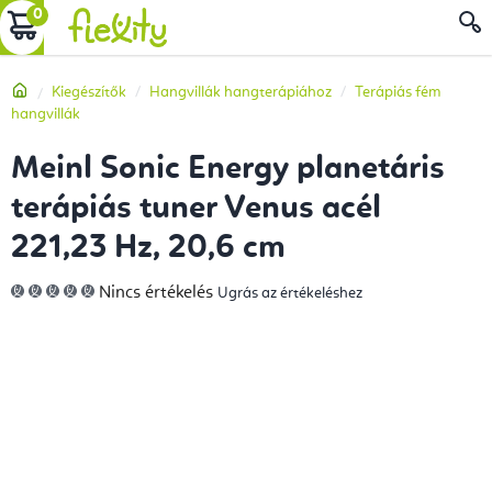
Ugrás
KOSÁR
a
fő
Kezdőlap
Kiegészítők
Hangvillák hangterápiához
Terápiás fém
tartalomhoz
hangvillák
Meinl Sonic Energy planetáris
terápiás tuner Venus acél
221,23 Hz, 20,6 cm
A
Nincs értékelés
Ugrás az értékeléshez
termék
átlagos
értékelése
5-
ből
0,0
csillag.