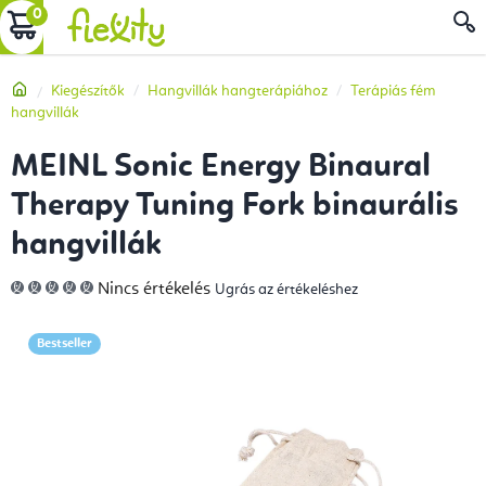
Ugrás
KOSÁR
a
fő
Kezdőlap
Kiegészítők
Hangvillák hangterápiához
Terápiás fém
tartalomhoz
hangvillák
MEINL Sonic Energy Binaural
Therapy Tuning Fork binaurális
hangvillák
A
Nincs értékelés
Ugrás az értékeléshez
termék
átlagos
értékelése
5-
Bestseller
ből
0,0
csillag.