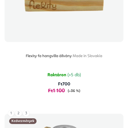
Flexity fa hangvilla állvány
Made in Slovakia
Raktáron
(>5 db)
Ft700
Ft1 100
(–36 %)
1
2
3
Kedvezmények