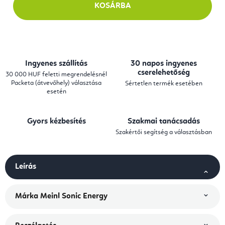
KOSÁRBA
Ingyenes szállítás
30 napos ingyenes
cserelehetőség
30 000 HUF feletti megrendelésnél
Packeta (átvevőhely) választása
Sértetlen termék esetében
esetén
Gyors kézbesítés
Szakmai tanácsadás
Szakértői segítség a választásban
Leírás
Márka
Meinl Sonic Energy