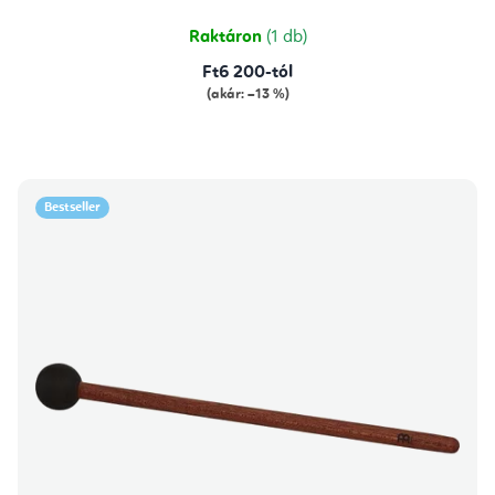
5,0
csillag.
Raktáron
(1 db)
Ft6 200-tól
(akár: –13 %)
Bestseller