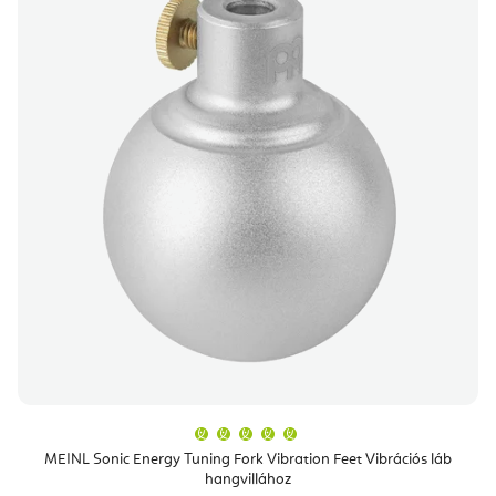
A
termék
átlagos
MEINL Sonic Energy Tuning Fork Vibration Feet Vibrációs láb
értékelése
hangvillához
5-
ből