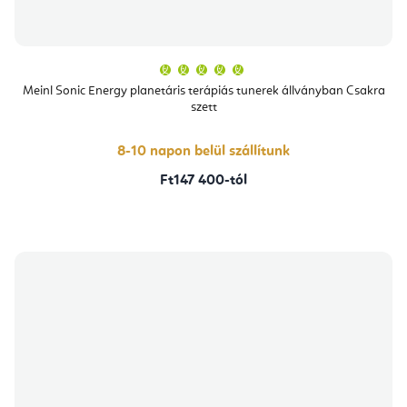
A
termék
átlagos
Meinl Sonic Energy planetáris terápiás tunerek állványban Csakra
értékelése
szett
5-
ből
5,0
csillag.
8-10 napon belül szállítunk
Ft147 400-tól