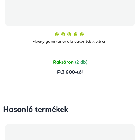
A
termék
átlagos
Flexity gumi tuner aktivátor 5,5 x 3,5 cm
értékelése
5-
ből
5,0
csillag.
Raktáron
(2 db)
Ft3 500-tól
Hasonló termékek