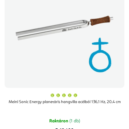
A
termék
átlagos
Meinl Sonic Energy planetáris hangvilla acélból 136,1 Hz, 20,4 cm
értékelése
5-
ből
5,0
csillag.
Raktáron
(1 db)