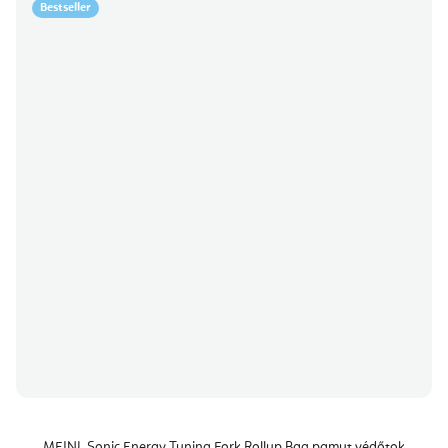
Bestseller
MEINL Sonic Energy Tuning Fork Rollup Bag pamut védőtok