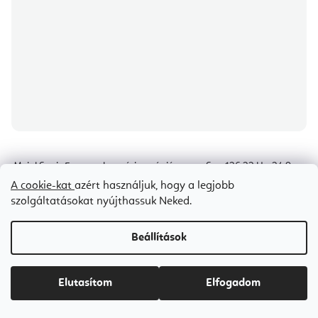
Meinl Sonic Energy planetáris terápiás tuner Sun 126,22 Hz, 24,9 cm
A cookie-kat
azért használjuk, hogy a legjobb
szolgáltatásokat nyújthassuk Neked.
8-10 napon belül szállítunk
Ft29 500
Beállítások
Elutasítom
Elfogadom
Bestseller