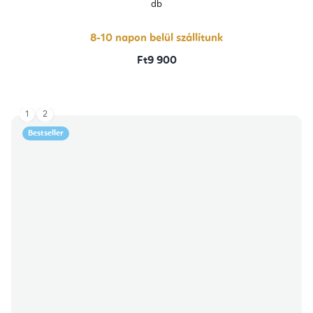
db
8-10 napon belül szállítunk
Ft9 900
1
2
Bestseller