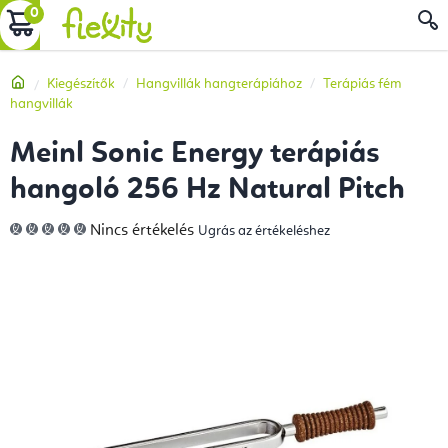
Ugrás
KOSÁR
a
fő
Kezdőlap
Kiegészítők
Hangvillák hangterápiához
Terápiás fém
tartalomhoz
hangvillák
Meinl Sonic Energy terápiás
hangoló 256 Hz Natural Pitch
A
Nincs értékelés
Ugrás az értékeléshez
termék
átlagos
értékelése
5-
ből
0,0
csillag.