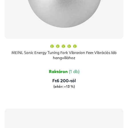
A
termék
átlagos
MEINL Sonic Energy Tuning Fork Vibration Feet Vibrációs láb
értékelése
hangvillához
5-
ből
5,0
csillag.
Raktáron
(1 db)
Ft6 200-tól
(akár: –13 %)