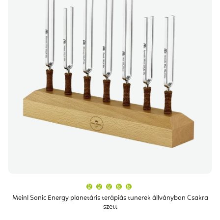
A
termék
átlagos
Meinl Sonic Energy planetáris terápiás tunerek állványban Csakra
értékelése
szett
5-
ből
5,0