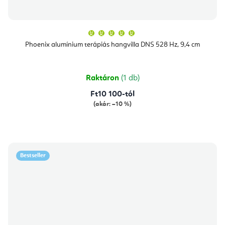
A
termék
átlagos
Phoenix alumínium terápiás hangvilla DNS 528 Hz, 9,4 cm
értékelése
5-
ből
5,0
csillag.
Raktáron
(1 db)
Ft10 100-tól
(akár: –10 %)
Bestseller