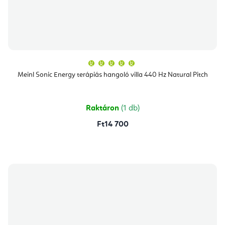
A
termék
átlagos
Meinl Sonic Energy terápiás hangoló villa 440 Hz Natural Pitch
értékelése
5-
ből
5,0
csillag.
Raktáron
(1 db)
Ft14 700