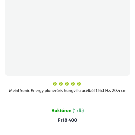
A
termék
átlagos
Meinl Sonic Energy planetáris hangvilla acélból 136,1 Hz, 20,4 cm
értékelése
5-
ből
5,0
csillag.
Raktáron
(1 db)
Ft18 400