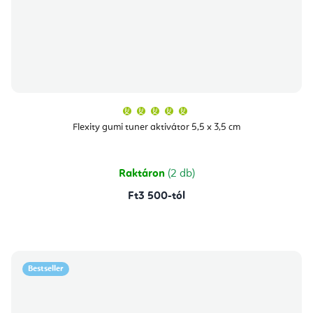
A
termék
átlagos
Flexity gumi tuner aktivátor 5,5 x 3,5 cm
értékelése
5-
ből
5,0
csillag.
Raktáron
(2 db)
Ft3 500-tól
Bestseller