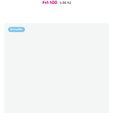
Ft1 100
(–36 %)
Bestseller