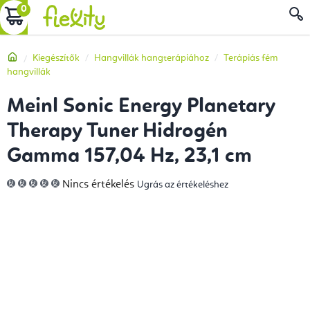
Ugrás
KOSÁR
a
fő
Kezdőlap
Kiegészítők
Hangvillák hangterápiához
Terápiás fém
tartalomhoz
hangvillák
Meinl Sonic Energy Planetary
Therapy Tuner Hidrogén
Gamma 157,04 Hz, 23,1 cm
A
Nincs értékelés
Ugrás az értékeléshez
termék
átlagos
értékelése
5-
ből
0,0
csillag.