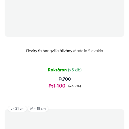
Flexity fa hangvilla állvány
Made in Slovakia
Raktáron
(>5 db)
Ft700
Ft1 100
(–36 %)
L - 21 cm
M - 18 cm