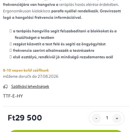
frekvenciájára van hangolva a
terápiás hatás elérése érdekében.
Ergonomikusan kialakított
parafa nyéllel rendelkezik.
Gravírozott
logó a hangolási frekvencia információival.
a terápiás hangvilla segít felszabadítani a blokkokat és a
feszültséget a testben
rezgést közvetít a test felé és segíti az öngyógyítást
frekvencia szerint alkalmazzák a testrészekre
első osztályú, rendkívül jó minőségű rozsdamentes acél
8-10 napon belül szállítunk
27.08.2026
Szállítási lehetőségek
TTF-E-HY
Ft29 500
Egységár: