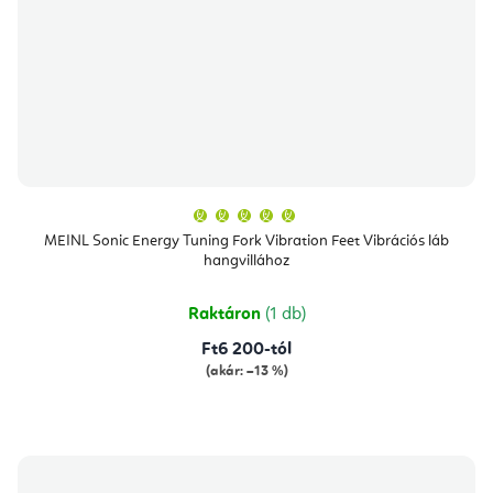
A
termék
átlagos
MEINL Sonic Energy Tuning Fork Vibration Feet Vibrációs láb
értékelése
hangvillához
5-
ből
5,0
csillag.
Raktáron
(1 db)
Ft6 200-tól
(akár: –13 %)