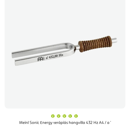
A
termék
átlagos
Meinl Sonic Energy terápiás hangvilla 432 Hz A4 / a '
értékelése
5-