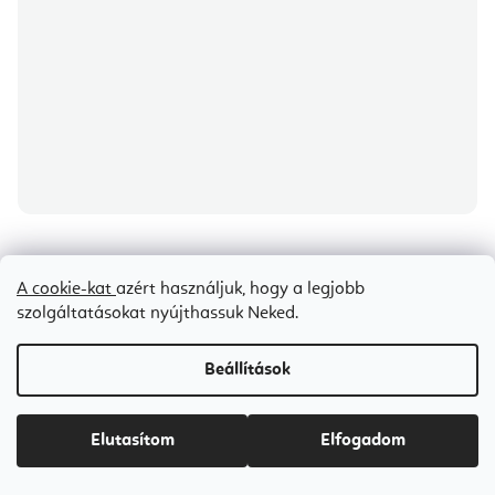
MEINL Sonic Energy gyógyító hangvilla Therapy Master Fork 128 Hz,
A cookie-kat
azért használjuk, hogy a legjobb
24,7 cm
szolgáltatásokat nyújthassuk Neked.
8-10 napon belül szállítunk
Beállítások
Ft29 500
Elutasítom
Elfogadom
Bestseller