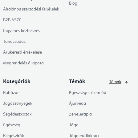
Blog
Általános szerződési feltételek
B2B ÁSZF
Ingyenes kézbesítés
Tanácsadás
Árukereső értékelése
Megrendelés állapota
Kategóriák
Témák
Témák
Ruházat
Egészséges életmód
Jógaszőnyegek
Ájurvéda
Segédeszközök
Zeneterápia
Egészség
Jóga
Kiegészítők
Jógastúdióknak