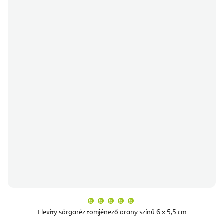
A
termék
átlagos
Flexity sárgaréz tömjénező arany színű 6 x 5,5 cm
értékelése
5-