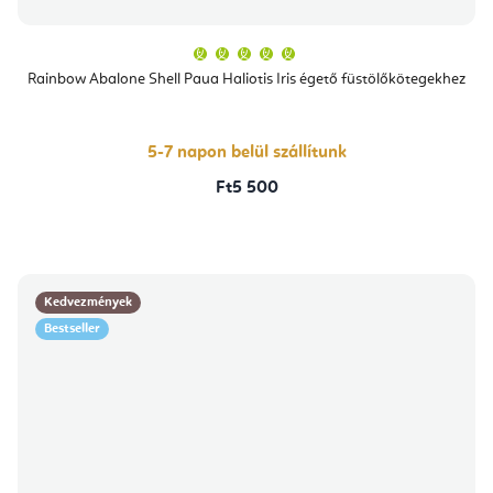
A
termék
átlagos
Rainbow Abalone Shell Paua Haliotis Iris égető füstölőkötegekhez
értékelése
5-
ből
5,0
csillag.
5-7 napon belül szállítunk
Ft5 500
Kedvezmények
Bestseller