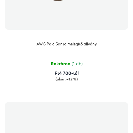
AWG Palo Santo melegítő állvány
Raktáron
(1 db)
Ft4 700-tól
(akár: –12 %)