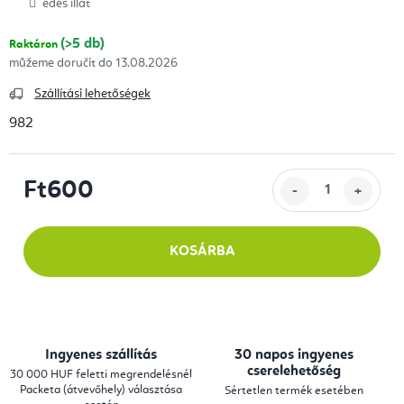
édes illat
(>5 db)
Raktáron
13.08.2026
Szállítási lehetőségek
982
Ft600
Egységár:
KOSÁRBA
Ingyenes szállítás
30 napos ingyenes
cserelehetőség
30 000 HUF feletti megrendelésnél
Packeta (átvevőhely) választása
Sértetlen termék esetében