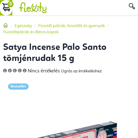
Ugrás
KOSÁR
a
fő
Kezdőlap
Egészség
Füstölő pálcák, füstölők és gyertyák
tartalomhoz
Füstölőpálcák és illatos kúpok
Satya Incense Palo Santo
tömjénrudak 15 g
A
Nincs értékelés
Ugrás az értékeléshez
termék
átlagos
értékelése
5-
Bestseller
ből
0,0
csillag.