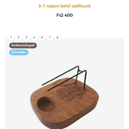
csillag.
5-7 napon belül szállítunk
Ft2 400
1
2
3
4
6
7
8
Kedvezmények
Bestseller