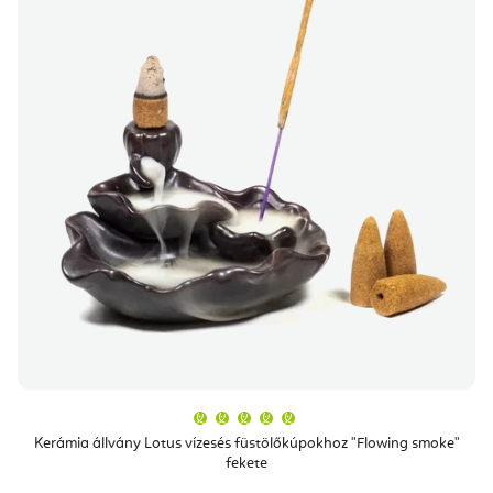
A
termék
átlagos
Kerámia állvány Lotus vízesés füstölőkúpokhoz "Flowing smoke"
értékelése
fekete
5-
ből
5,0