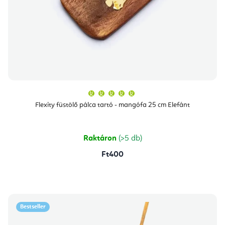
A
termék
átlagos
Flexity füstölő pálca tartó - mangófa 25 cm Elefánt
értékelése
5-
ből
5,0
csillag.
Raktáron
(>5 db)
Ft400
Bestseller