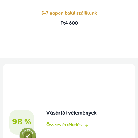
ből
5,0
csillag.
5-7 napon belül szállítunk
Ft4 800
L
á
b
l
é
Vásárlói vélemények
c
98 %
Összes értékelés