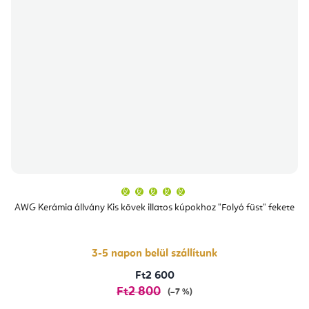
A
termék
átlagos
AWG Kerámia állvány Kis kövek illatos kúpokhoz "Folyó füst" fekete
értékelése
5-
ből
5,0
csillag.
3-5 napon belül szállítunk
Ft2 600
Ft2 800
(–7 %)