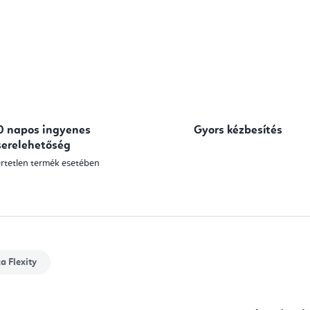
0 napos ingyenes
Gyors kézbesítés
serelehetőség
rtetlen termék esetében
ka
Flexity