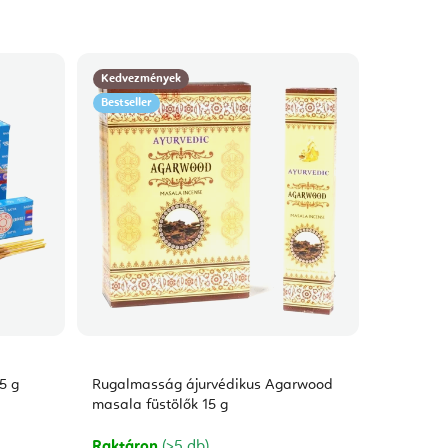
Kedvezmények
Bestseller
5 g
Rugalmasság ájurvédikus Agarwood
masala füstölők 15 g
Raktáron
(>5 db)