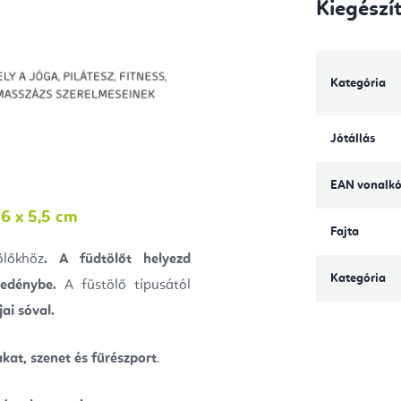
Kiegészí
Kategória
Jótállás
EAN vonalk
6 x 5,5 cm
Fajta
ölőkhöz
. A füdtölőt helyezd
Kategória
edénybe.
A füstölő típusától
ai sóval.
kat, szenet és fűrészport
.