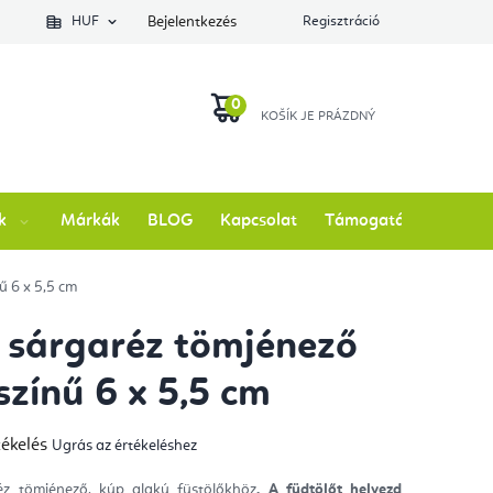
lés állapotát
HUF
Bejelentkezés
Regisztráció
KOSÁR
k
Márkák
BLOG
Kapcsolat
Támogatás
ű 6 x 5,5 cm
y sárgaréz tömjénező
színű 6 x 5,5 cm
tékelés
Ugrás az értékeléshez
mék
gos
kelése
éz tömjénező, kúp alakú füstölőkhöz
. A füdtölőt helyezd