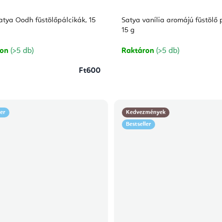
tya Oodh füstölőpálcikák, 15
Satya vanília aromájú füstölő 
15 g
ron
(>5 db)
Raktáron
(>5 db)
Ft600
ler
Kedvezmények
Bestseller