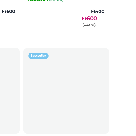
Ft600
Ft400
Ft600
(–33 %)
Bestseller