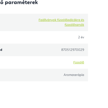
tő paraméterek
Faállványok füstölőpálcákra és
füstölőtartók
2 év
ód
870512970029
Füstölő
Aromaterápia