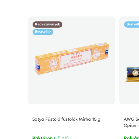
Kedvezmények
Bestsel
Bestseller
Satya Füstölő füstölők Mirha 15 g
AWG Sa
Opium 
Raktáron
(>5 db)
Raktá