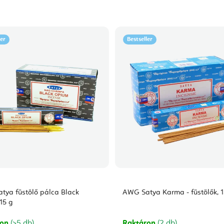
ler
Bestseller
tya füstölő pálca Black
AWG Satya Karma - füstölők, 1
15 g
ron
(>5 db)
Raktáron
(2 db)