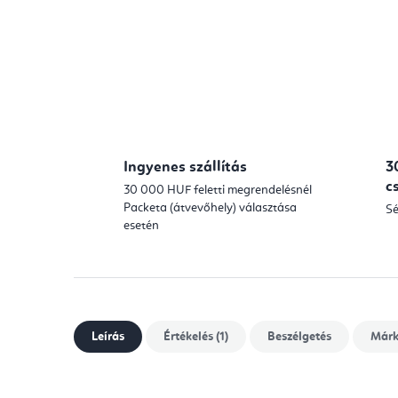
Ingyenes szállítás
3
c
30 000 HUF feletti megrendelésnél
Packeta (átvevőhely) választása
Sé
esetén
Leírás
Értékelés (1)
Beszélgetés
Már