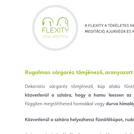
Rugalmas sárgaréz tömjénező, aranyozott 
Dekoratív sárgaréz tömjénező, kúp alakú füst
közvetlenül a szitára, hogy a hamu leessen az 
függően megtöltheted homokkal vagy
durva himaláj
Közvetlenül a szitára
helyezhetsz füstölőkúpot, ruda