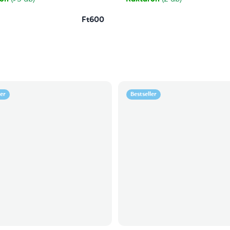
Ft600
ler
Bestseller