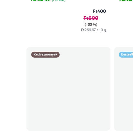
Ft400
Ft600
(–33 %)
Egységár:
Ft266,67 / 10 g
Kedvezmények
Bestsel