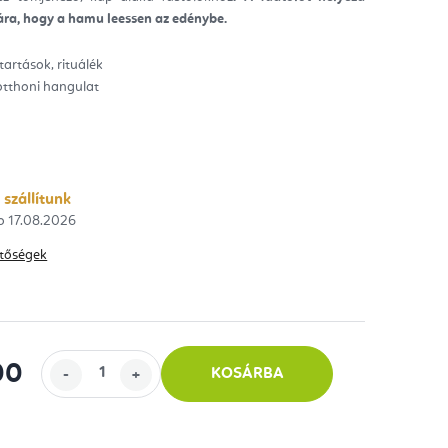
tára, hogy a hamu leessen az edénybe.
ag.
rtartások, rituálék
otthoni hangulat
 szállítunk
17.08.2026
hetőségek
00
KOSÁRBA