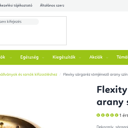
kezelési tájékoztató
Általános szerződési feltételek
Ellenőrizze a rende
zök
Egészség
Kiegészítők
Akciók
Témá
állványok és tartók kifüstöléshez
Flexity sárgaréz tömjénező arany szín
Flexit
arany 
A
1 ér
ter
átla
érté
Dekoratív sárgar
5-