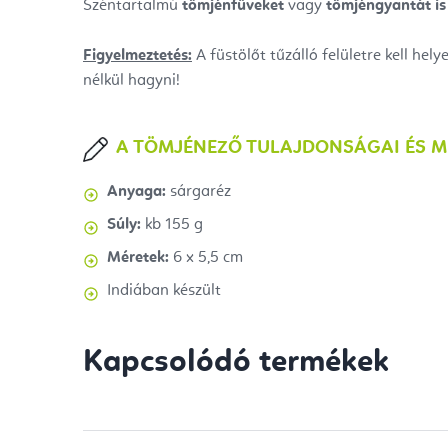
Széntartalmú
tömjénfüveket
vagy
tömjéngyantát is 
Figyelmeztetés:
A füstölőt tűzálló felületre kell hel
nélkül hagyni!
A TÖMJÉNEZŐ TULAJDONSÁGAI ÉS M
Anyaga:
sárgaréz
Súly:
kb 155 g
Méretek:
6 x 5,5 cm
Indiában készült
Kapcsolódó termékek