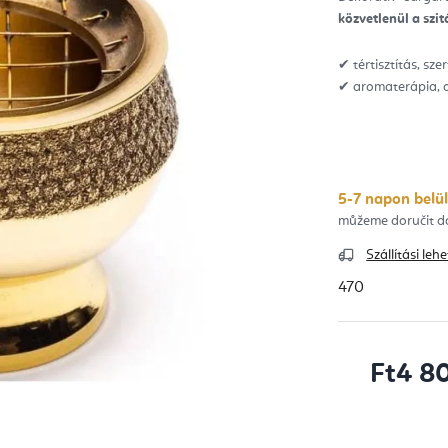
ből
közvetlenül a szi
5,0
csill
✔ tértisztítás, sze
✔ aromaterápia, 
5-7 napon belül
Szállítási le
470
Ft4 8
Egységár: