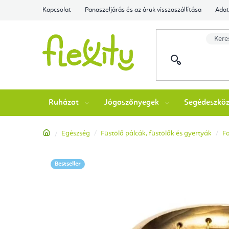
Ugrás
Kapcsolat
Panaszeljárás és az áruk visszaszállítása
Adat
a
fő
tartalomhoz
Ruházat
Jógaszőnyegek
Segédeszkö
Kezdőlap
Egészség
Füstölő pálcák, füstölők és gyertyák
Fa
Bestseller