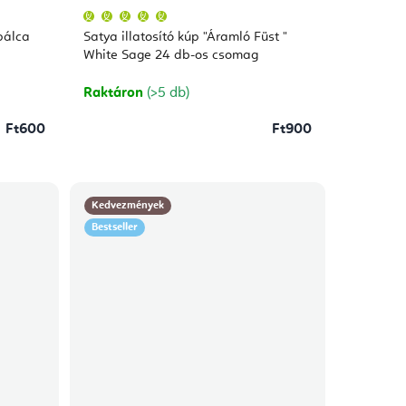
A
termék
átlagos
pálca
Satya illatosító kúp "Áramló Füst "
értékelése
5-
White Sage 24 db-os csomag
ből
5,0
csillag.
Raktáron
(>5 db)
Ft600
Ft900
Kedvezmények
Bestseller