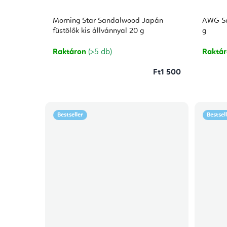
Morning Star Sandalwood Japán
AWG Sa
füstölők kis állvánnyal 20 g
g
Raktáron
(>5 db)
Raktá
Ft1 500
Bestseller
Bestsel