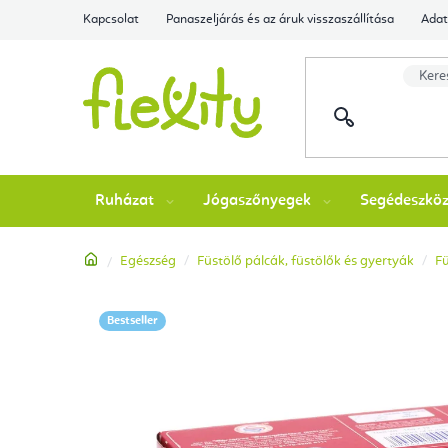
Ugrás
Kapcsolat
Panaszeljárás és az áruk visszaszállítása
Adat
a
fő
tartalomhoz
Ruházat
Jógaszőnyegek
Segédeszkö
Kezdőlap
Egészség
Füstölő pálcák, füstölők és gyertyák
Fü
Bestseller