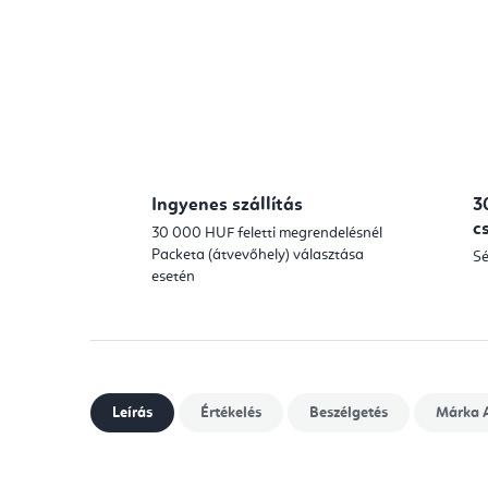
Ingyenes szállítás
3
c
30 000 HUF feletti megrendelésnél
Packeta (átvevőhely) választása
Sé
esetén
Leírás
Értékelés
Beszélgetés
Márka
A