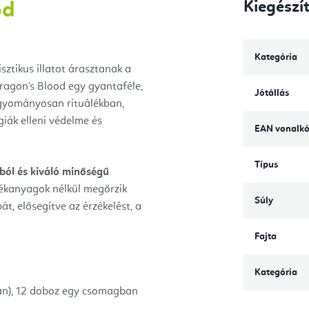
Kiegészí
od
Kategória
ztikus illatot árasztanak a
 Dragon’s Blood egy gyantaféle,
Jótállás
agyományosan rituálékban,
giák elleni védelme és
EAN vonalk
Típus
ból és kiváló minőségű
lékanyagok nélkül megőrzik
Súly
át, elősegítve az érzékelést, a
Fajta
Kategória
ban), 12 doboz egy csomagban