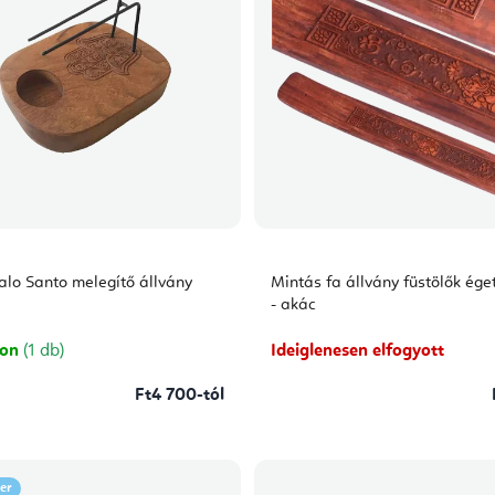
lo Santo melegítő állvány
Mintás fa állvány füstölők ég
- akác
ron
(1 db)
Ideiglenesen elfogyott
Ft4 700-tól
ler