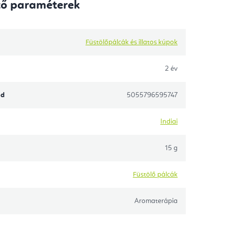
tő paraméterek
Füstölőpálcák és illatos kúpok
2 év
ód
5055796595747
Indiai
15 g
Füstölő pálcák
Aromaterápia