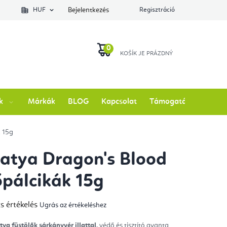
lés állapotát
HUF
Bejelentkezés
Regisztráció
KOSÁR
k
Márkák
BLOG
Kapcsolat
Támogatás
k 15g
tya Dragon's Blood
őpálcikák 15g
s értékelés
Ugrás az értékeléshez
mék
gos
kelése
tya füstölők sárkányvér illattal,
védő és tisztító gyanta