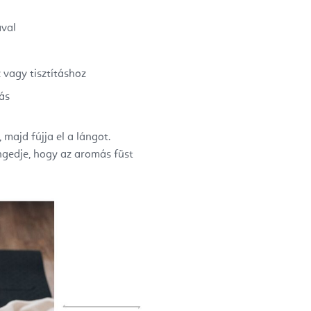
ával
 vagy tisztításhoz
ás
 majd fújja el a lángot.
engedje, hogy az aromás füst