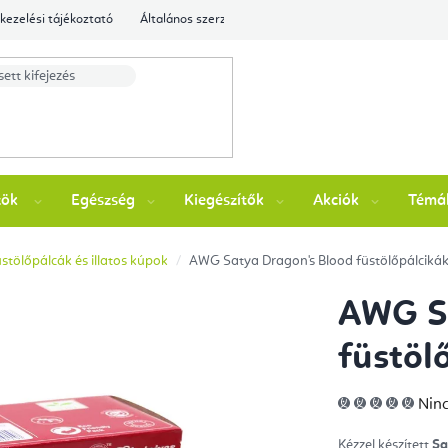
kezelési tájékoztató
Általános szerződési feltételek
Ellenőrizze a rende
zök
Egészség
Kiegészítők
Akciók
Témá
stölőpálcák és illatos kúpok
AWG Satya Dragon's Blood füstölőpálciká
AWG Sa
füstöl
A
Ninc
ter
átla
érté
Kézzel készített
5-
Sa