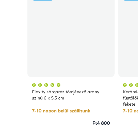
A
termék
átlagos
Flexity sárgaréz tömjénező arany
Kerámia
értékelése
5-
színű 6 x 5,5 cm
füstölő
ből
fekete
5,0
csillag.
7-10 napon belül szállítunk
7-10 na
Ft4 800