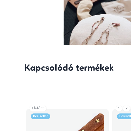
Kapcsolódó termékek
Elefánt
1
2
Bestseller
Bestsel