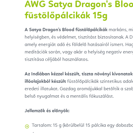
AWG Satya Dragon's Blo
füstölőpálcikák 15g
A Satya Dragon's Blood füstölőpálcikák
markáns, mis
helyiségben, és védelmet, tisztítást biztosítanak. A
amely energiát adó és földelő hatásairól ismert. H
meditációk során, vagy akár a helyiség negatív ener
tisztítása céljából használatos.
Az Indiában kézzel készült,
tiszta növényi kivonatok
illóolajokból készült
füstölőpálcikák szintetikus ada
eredeti illatukat. Gazdag aromájukkal betöltik a szob
belső nyugalmat és a mentális fókuszálást.
Jellemzők és előnyök:
Tartalom: 15 g (körülbelül 15 pálcika egy doboz