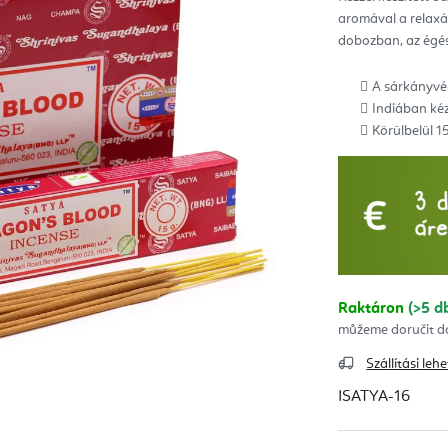
ből
aromával a relaxál
0,0
csill
dobozban, az égési
A sárkányvé
Indiában kéz
Körülbelül 15
Raktáron
(>5 d
Szállítási le
ISATYA-16