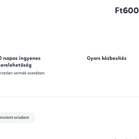
Ft60
Egységár:
0 napos ingyenes
Gyors kézbesítés
serelehetőség
rtetlen termék esetében
ncient wisdom