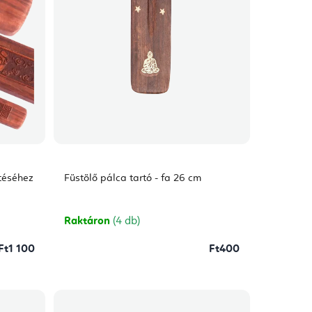
etéséhez
Füstölő pálca tartó - fa 26 cm
Raktáron
(4 db)
Ft1 100
Ft400