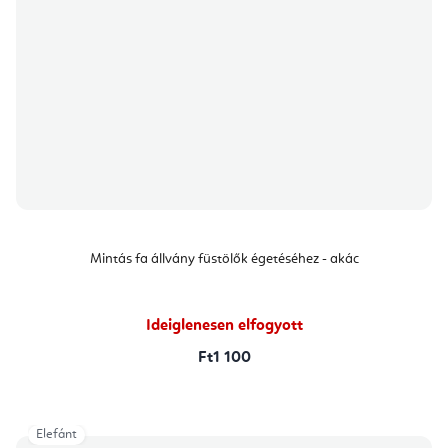
Mintás fa állvány füstölők égetéséhez - akác
Ideiglenesen elfogyott
Ft1 100
Elefánt