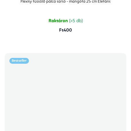
átlagos
Flexity füstölő pálca tartó - mangófa 25 cm Elefánt
értékelése
5-
ből
5,0
csillag.
Raktáron
(>5 db)
Ft400
Bestseller