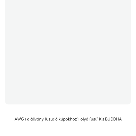
AWG Fa állvány füstölő kúpokhoz"Folyó füst" Kis BUDDHA