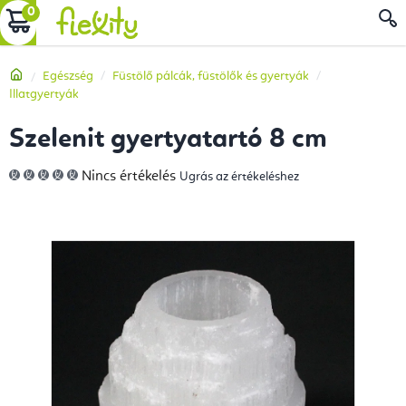
Ugrás
KOSÁR
a
fő
Kezdőlap
Egészség
Füstölő pálcák, füstölők és gyertyák
tartalomhoz
Illatgyertyák
Szelenit gyertyatartó 8 cm
A
Nincs értékelés
Ugrás az értékeléshez
termék
átlagos
értékelése
5-
ből
0,0
csillag.