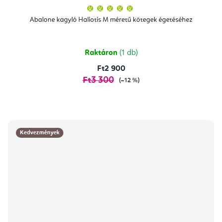
A
termék
átlagos
Abalone kagyló Haliotis M méretű kötegek égetéséhez
értékelése
5-
ből
5,0
csillag.
Raktáron
(1 db)
Ft2 900
Ft3 300
(–12 %)
Kedvezmények