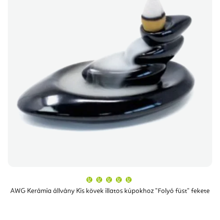
A
termék
átlagos
AWG Kerámia állvány Kis kövek illatos kúpokhoz "Folyó füst" fekete
értékelése
5-
ből
5,0
csillag.