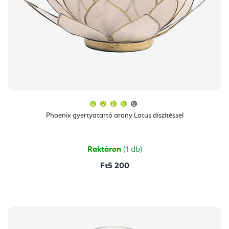
A
termék
átlagos
Phoenix gyertyatartó arany Lotus díszítéssel
értékelése
5-
ből
4,0
csillag.
Raktáron
(1 db)
Ft5 200