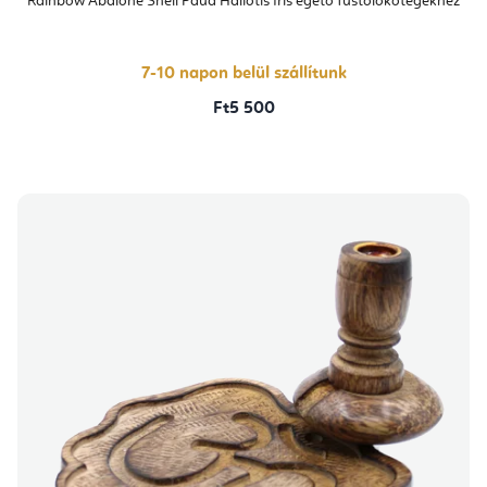
Rainbow Abalone Shell Paua Haliotis Iris égető füstölőkötegekhez
értékelése
5-
ből
5,0
csillag.
7-10 napon belül szállítunk
Ft5 500