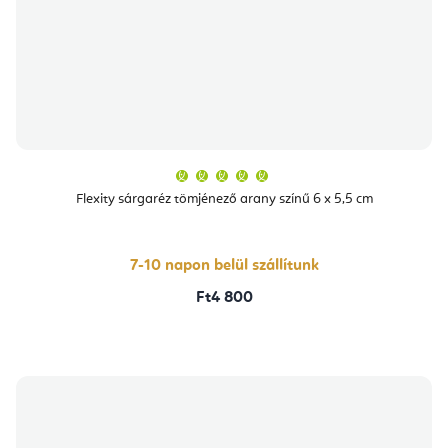
A
termék
átlagos
Flexity sárgaréz tömjénező arany színű 6 x 5,5 cm
értékelése
5-
ből
5,0
csillag.
7-10 napon belül szállítunk
Ft4 800