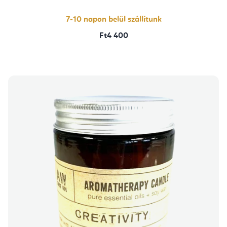
ből
5,0
csillag.
7-10 napon belül szállítunk
Ft4 400