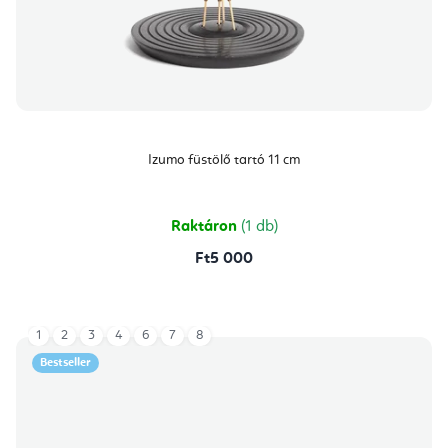
Izumo füstölő tartó 11 cm
Raktáron
(1 db)
Ft5 000
1
2
3
4
6
7
8
Bestseller