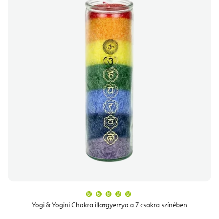
A
termék
átlagos
Yogi & Yogini Chakra illatgyertya a 7 csakra színében
értékelése
5-